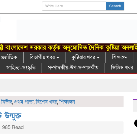
Search
্ত্রী বাংলাদেশ সরকার কর্তৃক অনুমোদিত দৈনিক কুষ্টিয়া অনলা
্তর্জাতিক
বিভাগীয় খবর
কুষ্টিয়ার খবর
শিক্ষাঙ্গন
সাহিত্য–সংস্কৃতি
সম্পাদকীয়-উপ-সম্পাদকীয়
ভিডিও খবর
 নিউজ
,
প্রথম পাতা
,
বিশেষ খবর
,
শিক্ষাঙ্গন
উন্মুক্ত
985 Read