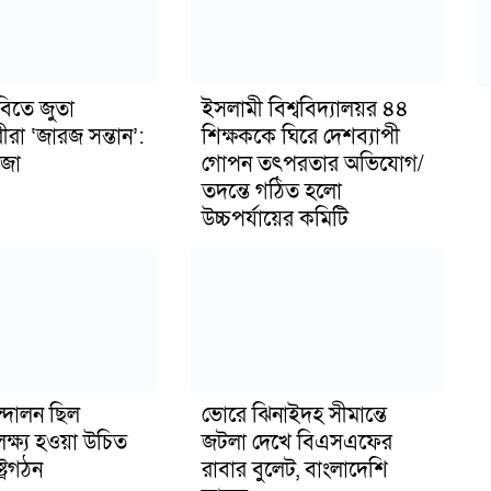
বিতে জুতা
ইসলামী বিশ্ববিদ্যালয়র ৪৪
ীরা ‘জারজ সন্তান’:
শিক্ষককে ঘিরে দেশব্যাপী
জা
গোপন তৎপরতার অভিযোগ/
তদন্তে গঠিত হলো
উচ্চপর্যায়ের কমিটি
্দোলন ছিল
ভোরে ঝিনাইদহ সীমান্তে
লক্ষ্য হওয়া উচিত
জটলা দেখে বিএসএফের
ট্রগঠন
রাবার বুলেট, বাংলাদেশি