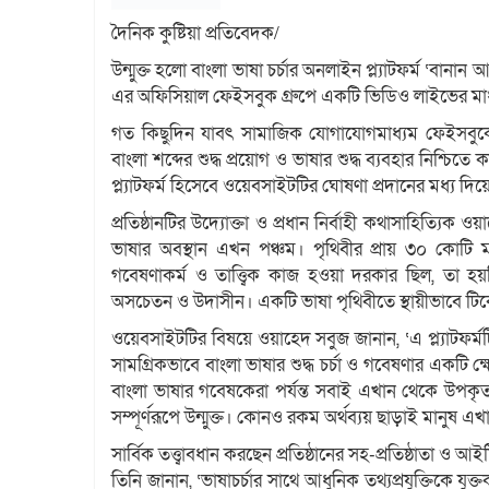
দৈনিক কুষ্টিয়া প্রতিবেদক/
উন্মুক্ত হলো বাংলা ভাষা চর্চার অনলাইন প্ল্যাটফর্ম ‘ব
এর অফিসিয়াল ফেইসবুক গ্রুপে একটি ভিডিও লাইভের মাধ্
গত কিছুদিন যাবৎ সামাজিক যোগাযোগমাধ্যম ফেইসবু
বাংলা শব্দের শুদ্ধ প্রয়োগ ও ভাষার শুদ্ধ ব্যবহার নিশ্চি
প্ল্যাটফর্ম হিসেবে ওয়েবসাইটটির ঘোষণা প্রদানের মধ্য দিয়ে
প্রতিষ্ঠানটির উদ্যোক্তা ও প্রধান নির্বাহী কথাসাহিত্যি
ভাষার অবস্থান এখন পঞ্চম। পৃথিবীর প্রায় ৩০ কোট
গবেষণাকর্ম ও তাত্ত্বিক কাজ হওয়া দরকার ছিল, তা হয়
অসচেতন ও উদাসীন। একটি ভাষা পৃথিবীতে স্থায়ীভাবে টিকে 
ওয়েবসাইটটির বিষয়ে ওয়াহেদ সবুজ জানান, ‘এ প্ল্যাটফর্মটি
সামগ্রিকভাবে বাংলা ভাষার শুদ্ধ চর্চা ও গবেষণার একটি ক্ষেত
বাংলা ভাষার গবেষকেরা পর্যন্ত সবাই এখান থেকে উপকৃত
সম্পূর্ণরূপে উন্মুক্ত। কোনও রকম অর্থব্যয় ছাড়াই মানুষ এখ
সার্বিক তত্ত্বাবধান করছেন প্রতিষ্ঠানের সহ-প্রতিষ্ঠাতা ও 
তিনি জানান, ‘ভাষাচর্চার সাথে আধুনিক তথ্যপ্রযুক্তিকে যুক