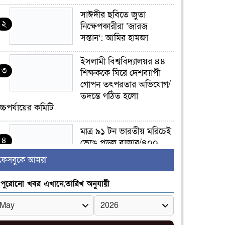
সাঈদীর ছবিতে জুতা
২
নিক্ষেপকারীরা ‘জারজ
সন্তান’: আমির হামজা
ইসলামী বিশ্ববিদ্যালয়র ৪৪
৩
শিক্ষককে ঘিরে দেশব্যাপী
গোপন তৎপরতার অভিযোগ/
তদন্তে গঠিত হলো
চ্চপর্যায়ের কমিটি
মাত্র ৯১ টন ভারতীয় মরিচেই
৪
ভেঙে পড়ল বাজার/৪০০
টাকা কেজি দাম কে ধরে
ফেসবুকে আমরা
েখেছিল?
পুরোনো খবর এখানে,তারিখ অনুযায়ী
জুলাই আন্দোলন ছিল
৫
সম্মিলিত, লক্ষ্য হওয়া উচিত
ঐক্য ও রাষ্ট্রগঠন