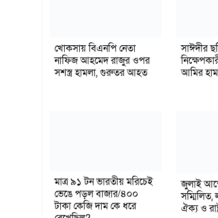
খোকসায় বিএনপি নেতা
সাঈদীর ছ
নাফিজ আহমেদ রাজুর ওপর
নিক্ষেপকার
সশস্ত্র হামলা, গুরুতর আহত
আমির হাম
মাত্র ৯১ টন ভারতীয় মরিচেই
জুলাই আন
ভেঙে পড়ল বাজার/৪০০
সম্মিলিত, 
টাকা কেজি দাম কে ধরে
ঐক্য ও রাষ্