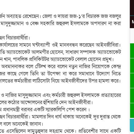
জন অব্যাহত রেখেছেন। জেলা ও দায়রা জজ-১’র বিচারক জজ বজলুর
র মাসুদুজ্জামান ও বেঞ্চ সহকারি জহুরুল ইসলামকে অপসারণ না করা
উ
বিচারপ্রার্থীরা।
ার্যালয়ের সামনে ঘন্টাব্যাপী ওই মানববন্ধন করেছেন আইনজীবিরা।
াপতি অ্যাডভোকেট আলমগীর হোসেন, সাধারণ সম্পাদক অ্যাডভোকেট
 খান, পাবলিক প্রসিকিউটর অ্যাডভোকেট বেলাল হোসেন প্রমুখ।
ম অবমাননাকর বলে উেিল্খ করে বলেন নতুন নাজির নিয়োগকে কেন্দ্র
র
 জজের কাছে গেলে তিনি তা উপেক্ষা না করে সমাধানে উদ্যোগ নিতে
 আদালতের কর্মচারীরা লাঠিসোটা নিয়ে আইনজীবীদের উপর হামলা করে।
ও নাজির মাসুদুজ্জামান এবং কর্মচারী জহুরুল ইসলামকে প্রত্যাহারের
 অচলের কঠোর আন্দোলনের হুঁশিয়ারি দেন আইনজীবীরা।
 প্রধানমন্ত্রী বরাবর একটি স্মারকলিপি পেশ করেন ।
 বিচারপ্রার্থীরা। মামলার দিন ধার্য থাকায় অনেকেই দুর দুরান্ত থেকে
িল বলে অনেকেই জানান।
ালতে এসেছিলেন দামুড়হুদার দহগ্রাম থেকে। প্রতিবেশীর সাথে একটি