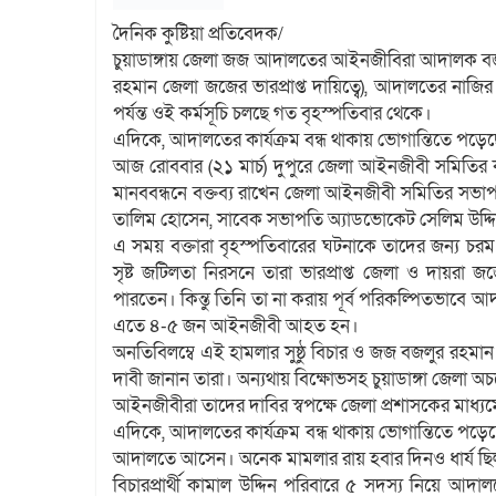
দৈনিক কুষ্টিয়া প্রতিবেদক/
চুয়াডাঙ্গায় জেলা জজ আদালতের আইনজীবিরা আদালক বর্
রহমান জেলা জজের ভারপ্রাপ্ত দায়িত্বে), আদালতের নাজি
পর্যন্ত ওই কর্মসূচি চলছে গত বৃহস্পতিবার থেকে।
এদিকে, আদালতের কার্যক্রম বন্ধ থাকায় ভোগান্তিতে পড়েছেন 
আজ রোববার (২১ মার্চ) দুপুরে জেলা আইনজীবী সমিতির ক
মানববন্ধনে বক্তব্য রাখেন জেলা আইনজীবী সমিতির সভ
তালিম হোসেন, সাবেক সভাপতি অ্যাডভোকেট সেলিম উদ্দিন
এ সময় বক্তারা বৃহস্পতিবারের ঘটনাকে তাদের জন্য চর
সৃষ্ট জটিলতা নিরসনে তারা ভারপ্রাপ্ত জেলা ও দায়রা
পারতেন। কিন্তু তিনি তা না করায় পূর্ব পরিকল্পিতভাবে
এতে ৪-৫ জন আইনজীবী আহত হন।
অনতিবিলম্বে এই হামলার সুষ্ঠু বিচার ও জজ বজলুর রহমান 
দাবী জানান তারা। অন্যথায় বিক্ষোভসহ চুয়াডাঙ্গা জেলা
আইনজীবীরা তাদের দাবির স্বপক্ষে জেলা প্রশাসকের মাধ্যমে
এদিকে, আদালতের কার্যক্রম বন্ধ থাকায় ভোগান্তিতে পড়েছেন
আদালতে আসেন। অনেক মামলার রায় হবার দিনও ধার্য ছ
বিচারপ্রার্থী কামাল উদ্দিন পরিবারে ৫ সদস্য নিয়ে আদ