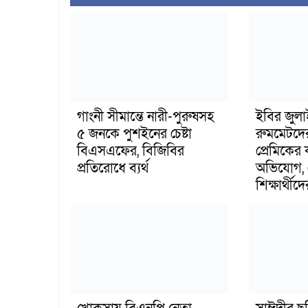
গাংনী সীমান্তে নারী-পুরুষসহ
ইবির জুল
৫ জনকে পুশইনের চেষ্টা
রুমমেটদে
বিএসএফের, বিজিবির
প্রেমিকের
প্রতিরোধে ব্যর্থ
অভিযোগ, 
শিক্ষার্থীদে