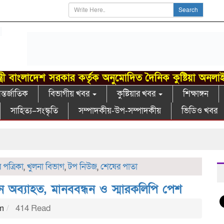
Search
্ত্রী বাংলাদেশ সরকার কর্তৃক অনুমোদিত দৈনিক কুষ্টিয়া অনলা
্তর্জাতিক
বিভাগীয় খবর
কুষ্টিয়ার খবর
শিক্ষাঙ্গন
সাহিত্য–সংস্কৃতি
সম্পাদকীয়-উপ-সম্পাদকীয়
ভিডিও খবর
গ
পত্রিকা
,
খুলনা বিভাগ
,
টপ নিউজ
,
শেষের পাতা
 অব্যাহত, মানববন্ধন ও স্মারকলিপি পেশ
pm
414 Read