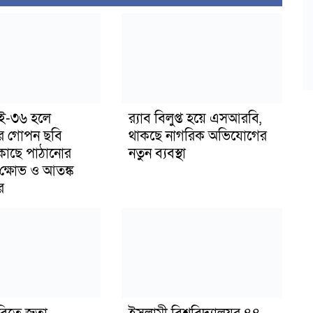
াই-৩৬ হলে
র‍্যাব বিলুপ্ত হয়ে এসআরবি,
র গোপন ছবি
থাকছে নাগরিক অভিযোগের
 কাছে পাঠানোর
নতুন ব্যবস্থা
ক্ষোভ ও আতঙ্ক
র