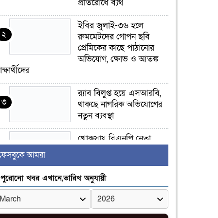
প্রতিরোধে ব্যর্থ
ইবির জুলাই-৩৬ হলে
২
রুমমেটদের গোপন ছবি
প্রেমিকের কাছে পাঠানোর
অভিযোগ, ক্ষোভ ও আতঙ্ক
িক্ষার্থীদের
র‍্যাব বিলুপ্ত হয়ে এসআরবি,
৩
থাকছে নাগরিক অভিযোগের
নতুন ব্যবস্থা
খোকসায় বিএনপি নেতা
৪
নাফিজ আহমেদ রাজুর ওপর
ফেসবুকে আমরা
সশস্ত্র হামলা, গুরুতর আহত
পুরোনো খবর এখানে,তারিখ অনুযায়ী
সাঈদীর ছবিতে জুতা
৫
নিক্ষেপকারীরা ‘জারজ
সন্তান’: আমির হামজা