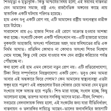
শিশুমৃত্যু ও মৃত্যুঝুঁকি। কিন্তু আশ্চর্যের বিষয় হলো, এই ভয়াবহ বাস্তবতা
যেন আমাদের সমাজ, রাষ্ট্র এবং রাজনৈতিক অঙ্গনের কাছে প্রায়
স্বাভাবিক একটি ঘটনায় পরিণত হয়েছে।
হাম এখন শুধু একটি রোগ নয়, এটি আমাদের রাষ্ট্রীয় অব্যবস্থার প্রতীক
হয়ে উঠেছে।
সারাদেশে প্রায় ৫০ হাজার শিশুর এই রোগে আক্রান্ত হওয়ার আশঙ্কা
করা হচ্ছে। সংখ্যাটি কেবল একটি পরিসংখ্যান নয়—এটি হাজারো মায়ের
বুকফাটা আহাজারি, অসংখ্য পরিবারের অশ্রু, আর ভবিষ্যতের প্রতি এক
নির্মম আঘাত। প্রতিদিন কোথাও না কোথাও অসংখ্য শিশুর নিঃশ্বাস
থেমে যাচ্ছে, কিন্তু সেই থেমে যাওয়ার শব্দ যেন রাষ্ট্রের করিডোর পর্যন্ত
পৌঁছাচ্ছে না।
কথা হলো এই হাম এমন কোনো নতুন রোগ নয়। এটি প্রতিরোধযোগ্য,
টিকা দিয়ে সম্পূর্ণভাবে নিয়ন্ত্রণযোগ্য একটি রোগ। তবুও কেন আমরা
আবার এই অন্ধকারে ফিরে গেলাম? কেন আমাদের স্বাস্থ্যব্যবস্থা এতটা
ভঙ্গুর হয়ে পড়ল? এই প্রশ্নগুলোর উত্তর খোঁজার চেয়ে আমরা যেন মৃত্যুর
সংখ্যার সঙ্গে অভ্যস্ত হয়ে পড়ছি। শিশু মারা যাচ্ছে, সংবাদ হচ্ছে, কিছু
আলোচনা হচ্ছে, তারপর আবার সবকিছু আগের মতো—নীরব, নিষ্প্রাণ।
সবচেয়ে বেদনাদায়ক বিষয় হলো, এই সংকটের জন্য যারা নীতিনির্ধারণ,
বাস্তবায়ন ও তদারকির দায়িত্বে আছেন—তাদের জবাবদিহির জায়গাটি