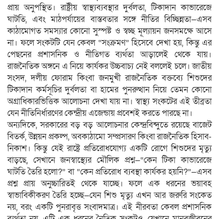
প্রায় অনুপস্থিত। রাষ্ট্রীয় স্বাস্থ্যব্যবস্থার দুর্বলতা, টিকাদান কাভারেজে
ঘাটতি, এবং মাঠপর্যায়ের বাস্তবতার সঙ্গে নীতির বিচ্ছিন্নতা—এসব
কাঠামোগত সমস্যার কোনো সুস্পষ্ট ও স্বচ্ছ মূল্যায়ন জনসমক্ষে আসে
না। ফলে সংকটটি যেন কেবল “সংক্রমণ” হিসেবে দেখা হয়, কিন্তু এর
পেছনের প্রশাসনিক ও নীতিগত ব্যর্থতা আড়ালেই থেকে যায়।
রাজনৈতিক অঙ্গনে এ নিয়ে কার্যকর উচ্চবাচ্য নেই বললেই চলে। জাতীয়
সংসদ, দলীয় ফোরাম কিংবা জনমুখী রাজনৈতিক বক্তব্যে শিশুদের
টিকাদান কর্মসূচির দুর্বলতা বা হামের পুনরুত্থান নিয়ে তেমন কোনো
অগ্রাধিকারভিত্তিক আলোচনা দেখা যায় না। স্বাস্থ্য সংকটের এই তীব্রতা
যেন নীতিনির্ধারণের কেন্দ্রীয় এজেন্ডায় প্রবেশই করতে পারছে না।
অন্যদিকে, সরকারের বড় বড় আলোচনার কেন্দ্রবিন্দুতে রয়েছে বাজেট
বিতর্ক, উন্নয়ন প্রকল্প, অবকাঠামো সম্প্রসারণ কিংবা রাজনৈতিক হিসাব-
নিকাশ। কিন্তু যেই রাষ্ট্রে প্রতিরোধযোগ্য একটি রোগে শিশুদের মৃত্যু
বাড়ছে, সেখানে জনস্বাস্থ্যের মৌলিক প্রশ্ন—“কেন টিকা কাভারেজে
ঘাটতি তৈরি হলো?” বা “কেন প্রতিরোধ ব্যবস্থা কার্যকর হয়নি?”—এসব
প্রশ্ন প্রায় অনুচ্চারিতই থেকে যাচ্ছে। ফলে এক ধরনের ভয়াবহ
স্বাভাবিকীকরণ তৈরি হচ্ছে—যেন শিশু মৃত্যু এখন আর জরুরি সংকেত
নয়, বরং একটি পুনরাবৃত্ত সংবাদমাত্র। এই নীরবতা কেবল প্রশাসনিক
ব্যর্থতা নয়, এটি এক ধরনের নৈতিক সংকটও, যেখানে মানবজীবনের