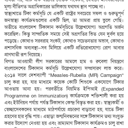
মূল্য নীতিগত অগ্রাধিকারের তালিকায় যথাযথ স্থান পাচ্ছে না।
স্বাস্থ্যখাতে টিকা কর্মসূচি যে একটি রাষ্ট্রের সবচেয়ে সফল ও গুরুত্বপূর্ণ
জনস্বাস্থ্য কার্যক্রমগুলোর একটি ছিল, তা আমরা প্রায় ভুলে গেছি।
অতীতে বাংলাদেশ টিকাদান কর্মসূচিতে উল্লেখযোগ্য অগ্রগতি অর্জন
করেছিল। কিন্তু সাম্প্রতিক সময়ে সেই অগ্রগতির ভিত যেন দুর্বল হয়ে
পড়েছে। কোথাও সরবরাহ সংকট, কোথাও সচেতনতার অভাব, কোথাও
প্রশাসনিক অব্যবস্থা—সব মিলিয়ে একটি প্রতিরোধযোগ্য রোগ আবার
প্রাণঘাতী রূপ নিয়েছে।
বিগত আওয়ামী লীগ সরকারের আমলে হাম ও রুবেলা নিয়ন্ত্রণে
বাংলাদেশের টিকাদান কর্মসূচি উল্লেখযোগ্য সম্প্রসারণ লাভ করে।
২০১৪ সালে দেশব্যাপী “Measles-Rubella (MR) Campaign”
চালু করা হয়, যার মাধ্যমে কয়েক কোটি শিশুকে একযোগে টিকার
আওতায় আনা হয়। পরবর্তীতে নিয়মিত ইপিআই (Expanded
Programme on Immunization) কার্যক্রমকে শক্তিশালী করা হয়
এবং ইউনিয়ন পর্যায় পর্যন্ত টিকাদান কেন্দ্র বিস্তৃত করা হয়। স্বাস্থ্যকর্মী ও
স্বেচ্ছাসেবকদের মাধ্যমে মাঠপর্যায়ে প্রচারণা বাড়ানো হয়, যাতে টিকা
গ্রহণের হার বৃদ্ধি পায়। এছাড়া জন্মনিবন্ধনের সঙ্গে টিকাদান তথ্য সংযুক্ত
করার উদ্যোগ নেওয়া হয় এবং ভ্রাম্যমাণ টিকাদান কার্যক্রমও চালু রাখা