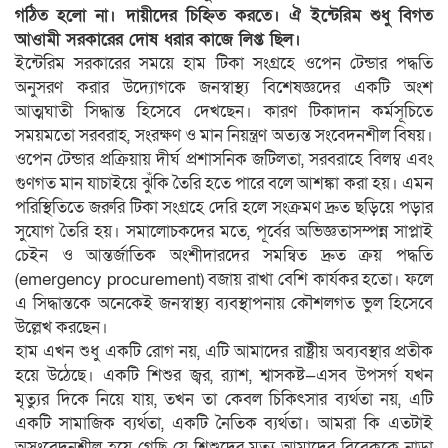
গঠিত হলো না। দায়ীদের চিহ্নিত করতে।
ঐ ইন্টেরিম শুধু বিগত
আওামী সরকারের দোষ ধরার কাজে লিপ্ত ছিল।
ইন্টেরিম সরকারের সময়ে হাম টিকা সংগ্রহে ওপেন টেন্ডার পদ্ধতি
অনুসরণ করার উদ্যোগকে জনস্বাস্থ্য বিশেষজ্ঞদের একটি অংশ
আত্মঘাতী সিদ্ধান্ত হিসেবে দেখছেন। কারণ টিকাদান কর্মসূচিতে
সময়মতো সরবরাহ, সংরক্ষণ ও মান নিয়ন্ত্রণ অত্যন্ত সংবেদনশীল বিষয়।
ওপেন টেন্ডার প্রক্রিয়ায় দীর্ঘ প্রশাসনিক জটিলতা, সরবরাহে বিলম্ব এবং
গুণগত মান যাচাইয়ে ঝুঁকি তৈরি হতে পারে বলে আশঙ্কা করা হয়। এমন
পরিস্থিতিতে জরুরি টিকা সংগ্রহে দেরি হলে সংক্রমণ দ্রুত ছড়িয়ে পড়ার
সুযোগ তৈরি হয়। সমালোচকদের মতে, পূর্বের অভিজ্ঞতাসম্পন্ন সাপ্লাই
চেইন ও আন্তর্জাতিক অংশীদারদের সমন্বিত দ্রুত ক্রয় পদ্ধতি
(emergency procurement) বজায় রাখা বেশি কার্যকর হতো। ফলে
এ সিদ্ধান্তকে অনেকেই জনস্বাস্থ্য ব্যবস্থাপনায় কৌশলগত ভুল হিসেবে
উল্লেখ করছেন।
হাম এখন শুধু একটি রোগ নয়, এটি আমাদের রাষ্ট্রীয় অব্যবস্থার প্রতীক
হয়ে উঠেছে। একটি শিশুর জ্বর, র‍্যাশ, শ্বাসকষ্ট—এসব উপসর্গ যখন
মৃত্যুর দিকে নিয়ে যায়, তখন তা কেবল চিকিৎসার ব্যর্থতা নয়, এটি
একটি সামাজিক ব্যর্থতা, একটি নৈতিক ব্যর্থতা। আমরা কি এতটাই
অসংবেদনশীল হয়ে গেছি যে শিশুদের মৃত্যু আমাদের বিবেককে নাড়া