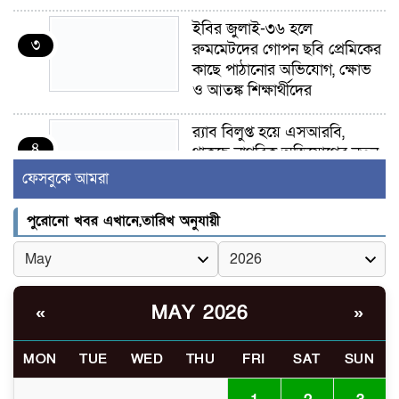
ইবির জুলাই-৩৬ হলে
৩
রুমমেটদের গোপন ছবি প্রেমিকের
কাছে পাঠানোর অভিযোগ, ক্ষোভ
ও আতঙ্ক শিক্ষার্থীদের
র‍্যাব বিলুপ্ত হয়ে এসআরবি,
৪
থাকছে নাগরিক অভিযোগের নতুন
ব্যবস্থা
ফেসবুকে আমরা
খোকসায় বিএনপি নেতা নাফিজ
পুরোনো খবর এখানে,তারিখ অনুযায়ী
৫
আহমেদ রাজুর ওপর সশস্ত্র হামলা,
গুরুতর আহত
সাঈদীর ছবিতে জুতা
MAY 2026
«
»
৬
নিক্ষেপকারীরা ‘জারজ সন্তান’:
আমির হামজা
MON
TUE
WED
THU
FRI
SAT
SUN
ইসলামী বিশ্ববিদ্যালয়র ৪৪