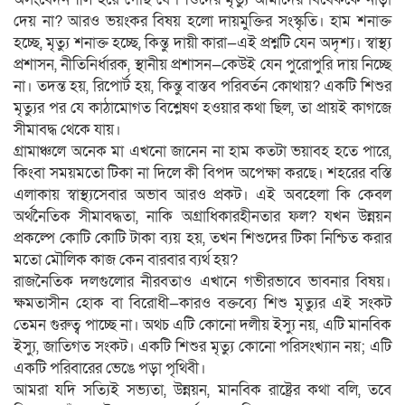
দেয় না? আরও ভয়ংকর বিষয় হলো দায়মুক্তির সংস্কৃতি। হাম শনাক্ত
হচ্ছে, মৃত্যু শনাক্ত হচ্ছে, কিন্তু দায়ী কারা—এই প্রশ্নটি যেন অদৃশ্য। স্বাস্থ্য
প্রশাসন, নীতিনির্ধারক, স্থানীয় প্রশাসন—কেউই যেন পুরোপুরি দায় নিচ্ছে
না। তদন্ত হয়, রিপোর্ট হয়, কিন্তু বাস্তব পরিবর্তন কোথায়? একটি শিশুর
মৃত্যুর পর যে কাঠামোগত বিশ্লেষণ হওয়ার কথা ছিল, তা প্রায়ই কাগজে
সীমাবদ্ধ থেকে যায়।
গ্রামাঞ্চলে অনেক মা এখনো জানেন না হাম কতটা ভয়াবহ হতে পারে,
কিংবা সময়মতো টিকা না দিলে কী বিপদ অপেক্ষা করছে। শহরের বস্তি
এলাকায় স্বাস্থ্যসেবার অভাব আরও প্রকট। এই অবহেলা কি কেবল
অর্থনৈতিক সীমাবদ্ধতা, নাকি অগ্রাধিকারহীনতার ফল? যখন উন্নয়ন
প্রকল্পে কোটি কোটি টাকা ব্যয় হয়, তখন শিশুদের টিকা নিশ্চিত করার
মতো মৌলিক কাজ কেন বারবার ব্যর্থ হয়?
রাজনৈতিক দলগুলোর নীরবতাও এখানে গভীরভাবে ভাবনার বিষয়।
ক্ষমতাসীন হোক বা বিরোধী—কারও বক্তব্যে শিশু মৃত্যুর এই সংকট
তেমন গুরুত্ব পাচ্ছে না। অথচ এটি কোনো দলীয় ইস্যু নয়, এটি মানবিক
ইস্যু, জাতিগত সংকট। একটি শিশুর মৃত্যু কোনো পরিসংখ্যান নয়; এটি
একটি পরিবারের ভেঙে পড়া পৃথিবী।
আমরা যদি সত্যিই সভ্যতা, উন্নয়ন, মানবিক রাষ্ট্রের কথা বলি, তবে