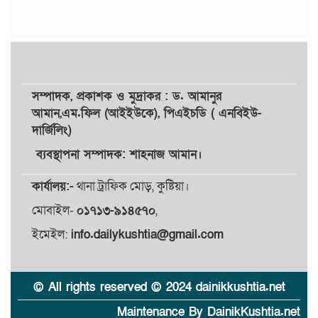
সম্পাদক,
প্রকাশক
ও
মুদ্রাকর
: ড. আমানুর
আমান,
এম.ফিল (আইইউকে), পিএইচডি ( এনবিইউ-
দার্জিলিং)
ব্যবস্থাপনা সম্পাদক: শাহনাজ আমান।
কার্যালয়:-
থানা ট্রাফিক মোড়, কুষ্টিয়া।
মোবাইল-
০১৭১৩-৯১৪৫৭০
,
ইমেইল:
info.dailykushtia@gmail.com
© All rights reserved © 2024 dainikkushtia.net
Maintenance By DainikKushtia.net