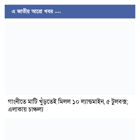
এ জাতীয় আরো খবর ....
গাংনীতে মাটি খুঁড়তেই মিলল ১০ ল্যান্ডমাইন, ৫ টুলবক্স;
এলাকায় চাঞ্চল্য