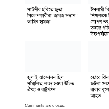
সাঈদীর ছবিতে জুতা
ইসলামী বিশ
নিক্ষেপকারীরা ‘জারজ সন্তান’:
শিক্ষককে 
আমির হামজা
গোপন তৎ
তদন্তে গ
উচ্চপর্যায
জুলাই আন্দোলন ছিল
ভোরে ঝিনা
সম্মিলিত, লক্ষ্য হওয়া উচিত
জটলা দে
ঐক্য ও রাষ্ট্রগঠন
রাবার বুল
আহত
Comments are closed.