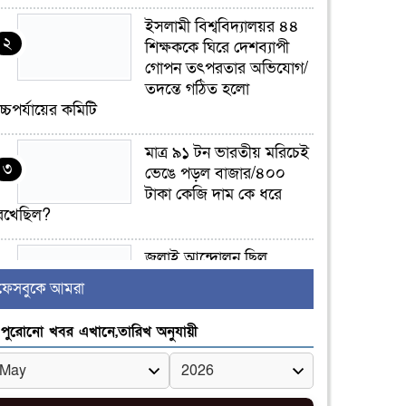
ইসলামী বিশ্ববিদ্যালয়র ৪৪
২
শিক্ষককে ঘিরে দেশব্যাপী
গোপন তৎপরতার অভিযোগ/
তদন্তে গঠিত হলো
চ্চপর্যায়ের কমিটি
মাত্র ৯১ টন ভারতীয় মরিচেই
৩
ভেঙে পড়ল বাজার/৪০০
টাকা কেজি দাম কে ধরে
েখেছিল?
জুলাই আন্দোলন ছিল
৪
সম্মিলিত, লক্ষ্য হওয়া উচিত
ফেসবুকে আমরা
ঐক্য ও রাষ্ট্রগঠন
পুরোনো খবর এখানে,তারিখ অনুযায়ী
ভোরে ঝিনাইদহ সীমান্তে
৫
জটলা দেখে বিএসএফের
রাবার বুলেট, বাংলাদেশি
আহত