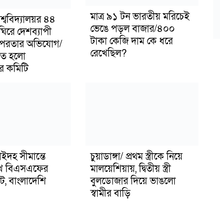
মাত্র ৯১ টন ভারতীয় মরিচেই
্ববিদ্যালয়র ৪৪
ভেঙে পড়ল বাজার/৪০০
ঘিরে দেশব্যাপী
টাকা কেজি দাম কে ধরে
পরতার অভিযোগ/
রেখেছিল?
ঠিত হলো
়ের কমিটি
ইদহ সীমান্তে
চুয়াডাঙ্গা/ প্রথম স্ত্রীকে নিয়ে
খে বিএসএফের
মালয়েশিয়ায়, দ্বিতীয় স্ত্রী
েট, বাংলাদেশি
বুলডোজার দিয়ে ভাঙলো
স্বামীর বাড়ি