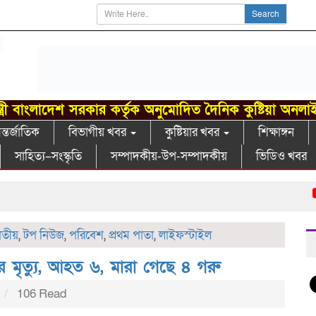
Search
্ত্রী বাংলাদেশ সরকার কর্তৃক অনুমোদিত দৈনিক কুষ্টিয়া অনলা
্তর্জাতিক
বিভাগীয় খবর
কুষ্টিয়ার খবর
শিক্ষাঙ্গন
সাহিত্য–সংস্কৃতি
সম্পাদকীয়-উপ-সম্পাদকীয়
ভিডিও খবর
সাঈ
তীয়
,
টপ নিউজ
,
পরিবেশ
,
প্রথম পাতা
,
লাইফস্টাইল
 মৃত্যু, আহত ৬, মারা গেছে ৪ গরু
m
106 Read