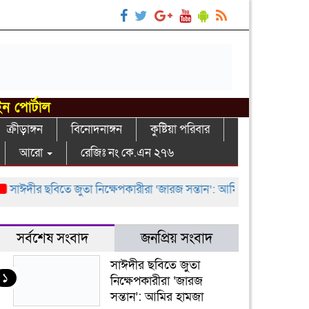
ইন পোর্টাল
ক্রীড়াঙ্গন
বিনোদনাঙ্গন
কুষ্টিয়া পরিবার
আরো
রেজিঃ নং কে.এন ২৭৬
দীর ছবিতে জুতা নিক্ষেপকারীরা ‘জারজ সন্তান’: আমির হামজা
ইসলামী বি
সর্বশেষ সংবাদ
জনপ্রিয় সংবাদ
সাঈদীর ছবিতে জুতা
১
নিক্ষেপকারীরা ‘জারজ
সন্তান’: আমির হামজা