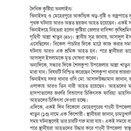
দৈনিক কুষ্টিয়া অনলাইন/
ঝিনাইদহ ও মেহেরপুরে আকস্মিক ঝড়-বৃষ্টি ও বজ্রপাতে দু
পৃথক ঘটনায় আরও অন্তত ছয়জন আহত হয়েছেন। একই সঙ্গে 
ঝিনাইদহে নিহতরা হলেন কুষ্টিয়া জেলার বাসিন্দা কৃষিশ্
গৃহিণী আন্না খাতুন (৪৮)। স্থানীয় সূত্র জানায়, আসাদ
এসেছিলেন। বিকেল পাঁচটার দিকে মাঠে কাজ করার সময় 
ঘটনায় আরও এক শ্রমিক আহত হন। পরে স্থানীয়রা তাদ
আসাদুল ইসলামকে মৃত ঘোষণা করেন।
অন্যদিকে, সন্ধ্যার দিকে শৈলকুপা উপজেলার আন্না খা
মারা যান। বিষয়টি নিশ্চিত করেছেন শৈলকুপা থানার ভারপ্রাপ্ত
ঝিনাইদহ সদর থানার ওসি মো. আসাদউজ্জামান জানান, ব
এলাকায় আরও তিন নারী আহত হয়েছেন। আহতদের মধ্
হাসপাতালের জরুরি বিভাগের চিকিৎসক ফারিহা তাহস
আহতদের চিকিৎসা দেওয়া হচ্ছে।
এদিকে, একই দিন বিকেলে মেহেরপুরের গাংনী উপজেল
খাতুন (১৩) নামে এক কিশোরী। স্থানীয়রা জানান, চামড়ু
সময় ঘটনাস্থলেই তার চারটি গরু মারা যায়। একই সময়ে ব
পরে স্থানীয়রা আহতদের উদ্ধার করে গাংনী উপজেলা স্বাস্থ