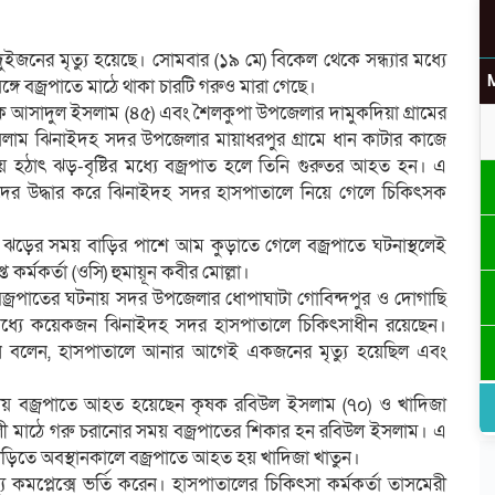
ইজনের মৃত্যু হয়েছে। সোমবার (১৯ মে) বিকেল থেকে সন্ধ্যার মধ্যে
বজ্রপাতে মাঠে থাকা চারটি গরুও মারা গেছে।
রমিক আসাদুল ইসলাম (৪৫) এবং শৈলকুপা উপজেলার দামুকদিয়া গ্রামের
ুল ইসলাম ঝিনাইদহ সদর উপজেলার মায়াধরপুর গ্রামে ধান কাটার কাজে
হঠাৎ ঝড়-বৃষ্টির মধ্যে বজ্রপাত হলে তিনি গুরুতর আহত হন। এ
ের উদ্ধার করে ঝিনাইদহ সদর হাসপাতালে নিয়ে গেলে চিকিৎসক
তুন ঝড়ের সময় বাড়ির পাশে আম কুড়াতে গেলে বজ্রপাতে ঘটনাস্থলেই
 কর্মকর্তা (ওসি) হুমায়ূন কবীর মোল্লা।
জ্রপাতের ঘটনায় সদর উপজেলার ধোপাঘাটা গোবিন্দপুর ও দোগাছি
যে কয়েকজন ঝিনাইদহ সদর হাসপাতালে চিকিৎসাধীন রয়েছেন।
িন বলেন, হাসপাতালে আনার আগেই একজনের মৃত্যু হয়েছিল এবং
ায় বজ্রপাতে আহত হয়েছেন কৃষক রবিউল ইসলাম (৭০) ও খাদিজা
খালী মাঠে গরু চরানোর সময় বজ্রপাতের শিকার হন রবিউল ইসলাম। এ
াড়িতে অবস্থানকালে বজ্রপাতে আহত হয় খাদিজা খাতুন।
্য কমপ্লেক্সে ভর্তি করেন। হাসপাতালের চিকিৎসা কর্মকর্তা তাসমেরী