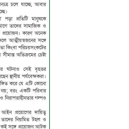
যত্র চলে যাচ্ছে, আবার
্ছে।
া পড়া প্রতিটি মানুষকে
র আগে তাদের সামাজিক ও
রা প্রয়োজন। কারণ অনেক
ঞ্চলে আত্মীয়স্বজনের সঙ্গে
হীনতা কিংবা পরিচয়সংকটের
সীমান্ত অতিক্রমের চেষ্টা
 ঘটনাও সেই বৃহত্তর
ন স্থানীয় পর্যবেক্ষকরা।
 ইঙ্গিত করে যে এটি কোনো
ন নয়; বরং একটি পরিবার
ও নিরাপত্তাহীনতার গল্পও
ীয় আইন প্রয়োগের দায়িত্ব
ে তাদের নিয়মিত টহল ও
একই সঙ্গে প্রয়োজন আটক