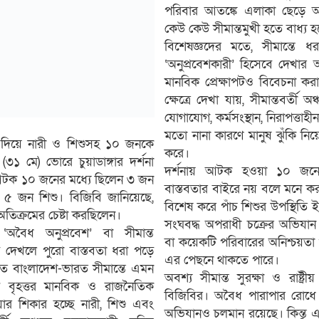
পরিবার আতঙ্কে এলাকা ছেড়ে অন্
কেউ কেউ সীমান্তমুখী হতে বাধ্য হচ
বিশেষজ্ঞদের মতে, সীমান্তে ধর
‘অনুপ্রবেশকারী’ হিসেবে দেখা
মানবিক প্রেক্ষাপটও বিবেচনা ক
ক্ষেত্রে দেখা যায়, সীমান্তবর্তী অ
যোগাযোগ, কর্মসংস্থান, নিরাপত্তা
মতো নানা কারণে মানুষ ঝুঁকি নিয়ে 
ান্ত দিয়ে নারী ও শিশুসহ ১০ জনকে
করে।
দর্শনায় আটক হওয়া ১০ জনের
 আটক ১০ জনের মধ্যে ছিলেন ৩ জন
বাস্তবতার বাইরে নয় বলে মনে করছে
 ৫ জন শিশু। বিজিবি জানিয়েছে,
বিশেষ করে পাঁচ শিশুর উপস্থিতি
অতিক্রমের চেষ্টা করছিলেন।
সংঘবদ্ধ অপরাধী চক্রের অভিযা
অবৈধ অনুপ্রবেশ’ বা সীমান্ত
বা কয়েকটি পরিবারের অনিশ্চয়তা 
ে দেখলে পুরো বাস্তবতা ধরা পড়ে
এর পেছনে থাকতে পারে।
োতে বাংলাদেশ-ভারত সীমান্তে এমন
অবশ্য সীমান্ত সুরক্ষা ও রাষ্ট্র
টি বৃহত্তর মানবিক ও রাজনৈতিক
বিজিবির। অবৈধ পারাপার রোধ
যার শিকার হচ্ছে নারী, শিশু এবং
অভিযানও চলমান রয়েছে। কিন্তু 