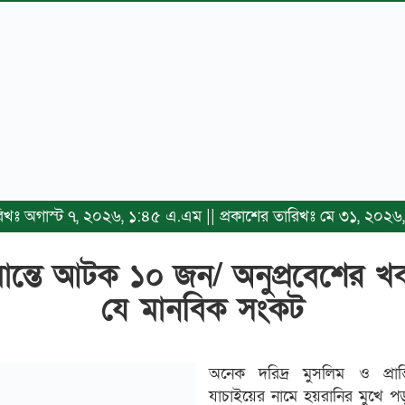
ারিখঃ অগাস্ট ৭, ২০২৬, ১:৪৫ এ.এম || প্রকাশের তারিখঃ মে ৩১, ২০২
সীমান্তে আটক ১০ জন/ অনুপ্রবেশের
যে মানবিক সংকট
অনেক দরিদ্র মুসলিম ও প্রান্
যাচাইয়ের নামে হয়রানির মুখে প