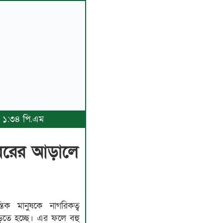
৬, ১:৩৪ পি.এম
 খবরের আড়ালে
তিক মানুষকে নাগরিকত্ব
ড়তে হচ্ছে। এর ফলে বহু