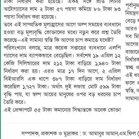
টাকা নির্ধারণ করা হয়েছে। একই সঙ্গে প্রতি লিটার
পূর্বা
অটোগ্যাসের দাম ২ টাকা ৫৭ পয়সা কমিয়ে ৮৬ টাকা ৯৩
নিয়ন্
পয়সা নির্ধারণ করা হয়েছে।
বেড়ে য
তবে এই সাম্প্রতিক মূল্যহ্রাসের আগে অল্প সময়ের ব্যবধানে
আরও ব
হওয়া বড় মূল্যবৃদ্ধি ভোক্তাদের মধ্যে নতুন করে প্রশ্ন তৈরি
সব মিলি
করেছে—এই সামান্য স্বস্তি কি আগের চাপ কমাতে যথেষ্ট?
আগের 
পরিসংখ্যান বলছে, মাত্র কয়েক সপ্তাহের ব্যবধানে এলপি
বাজা
গ্যাসের দাম ব্যাপকভাবে বেড়েছিল। সর্বশেষ ১৯ এপ্রিল ১২
নির্ধা
কেজি সিলিন্ডারের দাম ২১২ টাকা বাড়িয়ে ১,৯৪০ টাকা
স্বচ্ছ
নির্ধারণ করা হয়। এরও মাত্র ১৭ দিন আগে, ২ এপ্রিল
এই ধর
বিইআরসি এক ধাপে ৩৮৭ টাকা বাড়িয়ে দাম নির্ধারণ
ফলে প
করেছিল ১,৭২৭ টাকা। অর্থাৎ দুই দফায় মোট ৫৯৯ টাকা
স্বস্
বৃদ্ধি পায়, যা স্বল্প আয়ের মানুষের ওপর বড় ধরনের চাপ
সামান্
তৈরি করে।
এই প্রেক্ষাপটে ৫৫ টাকা কমানোর সিদ্ধান্তকে অনেক ভোক্তা
সম্পাদক, প্রকাশক ও মুদ্রাকর : ড. আমানুর আমান,এম.ফিল 