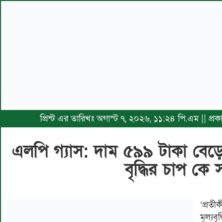
প্রিন্ট এর তারিখঃ অগাস্ট ৭, ২০২৬, ১১:২৪ পি.এম || প্
এলপি গ্যাস: দাম ৫৯৯ টাকা বে
বৃদ্ধির চাপ কে
‘প্রত
মূল্যবৃ