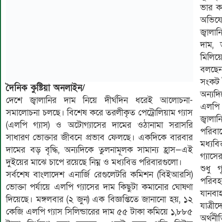
ভার ক
অভিয
জ্বালা
দাম,
মিলিয়ে
বলছেন,
সংকট 
দৈনিক কুষ্টিয়া অনলাইন/
অন্যদি
দেশে জ্বালানির দাম নিয়ে দীর্ঘদিন ধরেই আলোচনা-
এলপি গ
সমালোচনা চলছে। বিশেষ করে তরলীকৃত পেট্রোলিয়াম গ্যাস
জ্বাল
(এলপি গ্যাস) ও অটোগ্যাসের দামের ওঠানামা সরাসরি
পরিবা
সাধারণ ভোক্তার জীবনে প্রভাব ফেলছে। একদিকে বারবার
মধ্যবি
দামের বড় বৃদ্ধি, অন্যদিকে তুলনামূলক সামান্য হ্রাস—এই
গ্যাসে
দুইয়ের মাঝে চাপে রয়েছে নিম্ন ও মধ্যবিত্ত পরিবারগুলো।
শুধু 
সর্বশেষ বাংলাদেশ এনার্জি রেগুলেটরি কমিশন (বিইআরসি)
পরিব
ভোক্তা পর্যায়ে এলপি গ্যাসের দাম কিছুটা কমানোর ঘোষণা
যানবা
দিয়েছে। মঙ্গলবার (২ জুন) এক বিজ্ঞপ্তিতে জানানো হয়, ১২
যাত্রী
কেজি এলপি গ্যাস সিলিন্ডারের দাম ৫৫ টাকা কমিয়ে ১,৮৮৫
অর্থন