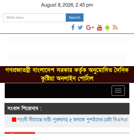
August 8, 2026, 2:45 pm
Search
গণপ্রজাতন্ত্রী বাংলাদেশ সরকার কর্তৃক অনুমোদিত দৈনিক
কুষ্টিয়া অনলাইন পোর্টাল
Toggle
navigat
সংবাদ শিরোনাম :
গাংনী সীমান্তে নারী-পুরুষসহ ৫ জনকে পুশইনের চেষ্টা বিএসএফের, বিজি