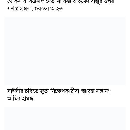
খোকসায় বিএনপি নেতা নাফিজ আহমেদ রাজুর ওপর
সশস্ত্র হামলা, গুরুতর আহত
সাঈদীর ছবিতে জুতা নিক্ষেপকারীরা ‘জারজ সন্তান’:
আমির হামজা