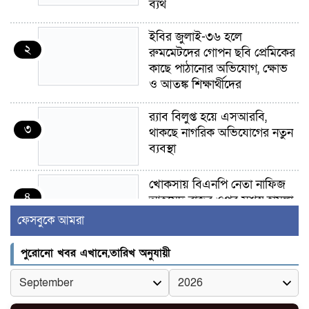
ব্যর্থ
ইবির জুলাই-৩৬ হলে
২
রুমমেটদের গোপন ছবি প্রেমিকের
কাছে পাঠানোর অভিযোগ, ক্ষোভ
ও আতঙ্ক শিক্ষার্থীদের
র‍্যাব বিলুপ্ত হয়ে এসআরবি,
৩
থাকছে নাগরিক অভিযোগের নতুন
ব্যবস্থা
খোকসায় বিএনপি নেতা নাফিজ
৪
আহমেদ রাজুর ওপর সশস্ত্র হামলা,
গুরুতর আহত
ফেসবুকে আমরা
সাঈদীর ছবিতে জুতা
পুরোনো খবর এখানে,তারিখ অনুযায়ী
৫
নিক্ষেপকারীরা ‘জারজ সন্তান’:
আমির হামজা