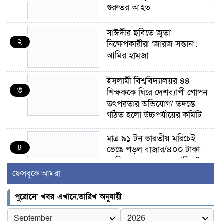
গুরুতর আহত
সাঈদীর ছবিতে জুতা
২
নিক্ষেপকারীরা ‘জারজ সন্তান’:
আমির হামজা
ইসলামী বিশ্ববিদ্যালয়র ৪৪
৩
শিক্ষককে ঘিরে দেশব্যাপী গোপন
তৎপরতার অভিযোগ/ তদন্তে
গঠিত হলো উচ্চপর্যায়ের কমিটি
মাত্র ৯১ টন ভারতীয় মরিচেই
৪
ভেঙে পড়ল বাজার/৪০০ টাকা
কেজি দাম কে ধরে রেখেছিল?
ফেসবুকে আমরা
জুলাই আন্দোলন ছিল সম্মিলিত,
৫
লক্ষ্য হওয়া উচিত ঐক্য ও
পুরোনো খবর এখানে,তারিখ অনুযায়ী
রাষ্ট্রগঠন