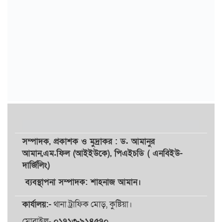
সম্পাদক,
প্রকাশক
ও
মুদ্রাকর
: ড. আমানুর
আমান,
এম.ফিল (আইইউকে), পিএইচডি ( এনবিইউ-
দার্জিলিং)
ব্যবস্থাপনা সম্পাদক: শাহনাজ আমান।
কার্যালয়:-
থানা ট্রাফিক মোড়, কুষ্টিয়া।
মোবাইল-
০১৭১৩-৯১৪৫৭০
,