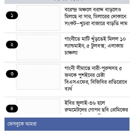
বরেন্দ্র অঞ্চলে বরাদ্দ বাড়লেও
১
মিলছে না সার, ডিলারের দোকানে
সংকট—খুচরা বাজারে বাড়তি দাম
গাংনীতে মাটি খুঁড়তেই মিলল ১০
২
ল্যান্ডমাইন, ৫ টুলবক্স; এলাকায়
চাঞ্চল্য
গাংনী সীমান্তে নারী-পুরুষসহ ৫
৩
জনকে পুশইনের চেষ্টা
বিএসএফের, বিজিবির প্রতিরোধে
ব্যর্থ
ইবির জুলাই-৩৬ হলে
৪
রুমমেটদের গোপন ছবি প্রেমিকের
কাছে পাঠানোর অভিযোগ, ক্ষোভ
ও আতঙ্ক শিক্ষার্থীদের
ফেসবুকে আমরা