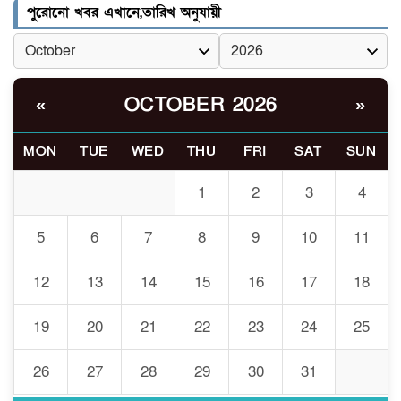
র‍্যাব বিলুপ্ত হয়ে এসআরবি,
পুরোনো খবর এখানে,তারিখ অনুযায়ী
৫
থাকছে নাগরিক অভিযোগের নতুন
ব্যবস্থা
খোকসায় বিএনপি নেতা নাফিজ
OCTOBER 2026
«
»
৬
আহমেদ রাজুর ওপর সশস্ত্র হামলা,
গুরুতর আহত
MON
TUE
WED
THU
FRI
SAT
SUN
সাঈদীর ছবিতে জুতা
1
2
3
4
৭
নিক্ষেপকারীরা ‘জারজ সন্তান’:
আমির হামজা
5
6
7
8
9
10
11
ইসলামী বিশ্ববিদ্যালয়র ৪৪
12
13
14
15
16
17
18
৮
শিক্ষককে ঘিরে দেশব্যাপী গোপন
তৎপরতার অভিযোগ/ তদন্তে
19
20
21
22
23
24
25
গঠিত হলো উচ্চপর্যায়ের কমিটি
26
27
28
29
30
31
মাত্র ৯১ টন ভারতীয় মরিচেই
৯
ভেঙে পড়ল বাজার/৪০০ টাকা