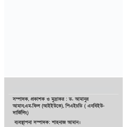
সম্পাদক,
প্রকাশক
ও
মুদ্রাকর
: ড. আমানুর
আমান,
এম.ফিল (আইইউকে), পিএইচডি ( এনবিইউ-
দার্জিলিং)
ব্যবস্থাপনা সম্পাদক: শাহনাজ আমান।