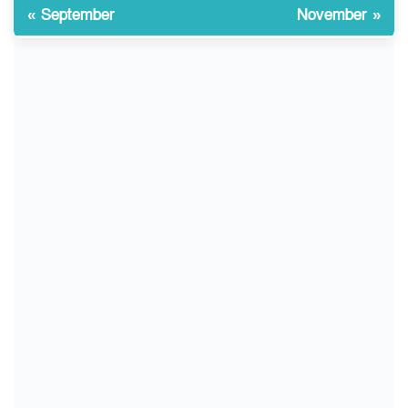
« September
November »
কেজি দাম কে ধরে রেখেছিল?
জুলাই আন্দোলন ছিল সম্মিলিত,
১০
লক্ষ্য হওয়া উচিত ঐক্য ও
রাষ্ট্রগঠন