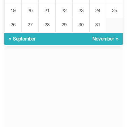
19
20
21
22
23
24
25
গবেষণার আগে গবেষণার ভিত্তি:
26
27
28
29
30
31
৯
বিশ্ববিদ্যালয় কি প্রস্তুত?
« September
November »
ইসলামী বিশ্ববিদ্যালয়ে
১০
ওরিয়েন্টেশন/ খাদ্যে হতাশার স্বাদ