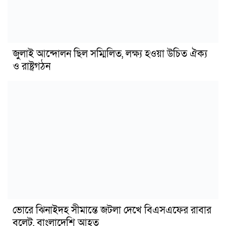
জুলাই আন্দোলন ছিল সম্মিলিত, লক্ষ্য হওয়া উচিত ঐক্য
ও রাষ্ট্রগঠন
ভোরে ঝিনাইদহ সীমান্তে জটলা দেখে বিএসএফের রাবার
বুলেট, বাংলাদেশি আহত