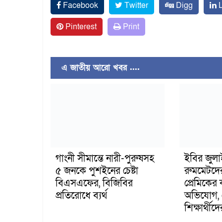
Facebook
Twitter
Digg
L
Pinterest
Print
এ জাতীয় আরো খবর ....
গাংনী সীমান্তে নারী-পুরুষসহ
ইবির জুল
৫ জনকে পুশইনের চেষ্টা
রুমমেটদে
বিএসএফের, বিজিবির
প্রেমিকের
প্রতিরোধে ব্যর্থ
অভিযোগ, 
শিক্ষার্থীদে