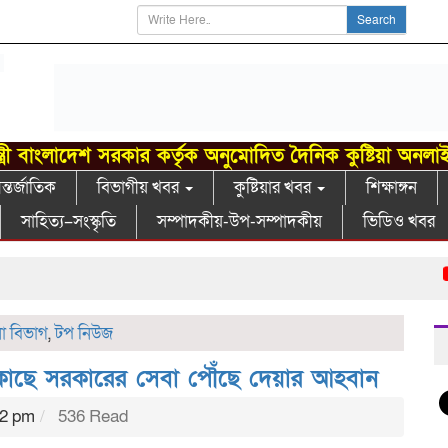
Search
্ত্রী বাংলাদেশ সরকার কর্তৃক অনুমোদিত দৈনিক কুষ্টিয়া অনলা
্তর্জাতিক
বিভাগীয় খবর
কুষ্টিয়ার খবর
শিক্ষাঙ্গন
সাহিত্য–সংস্কৃতি
সম্পাদকীয়-উপ-সম্পাদকীয়
ভিডিও খবর
গা
না বিভাগ
,
টপ নিউজ
কাছে সরকারের সেবা পৌঁছে দেয়ার আহবান
52 pm
536 Read