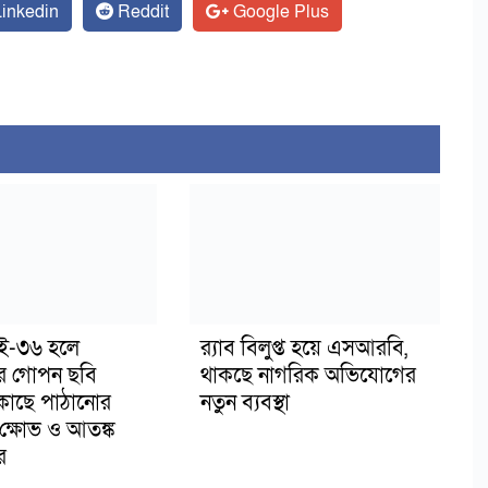
inkedin
Reddit
Google Plus
াই-৩৬ হলে
র‍্যাব বিলুপ্ত হয়ে এসআরবি,
র গোপন ছবি
থাকছে নাগরিক অভিযোগের
 কাছে পাঠানোর
নতুন ব্যবস্থা
ক্ষোভ ও আতঙ্ক
র