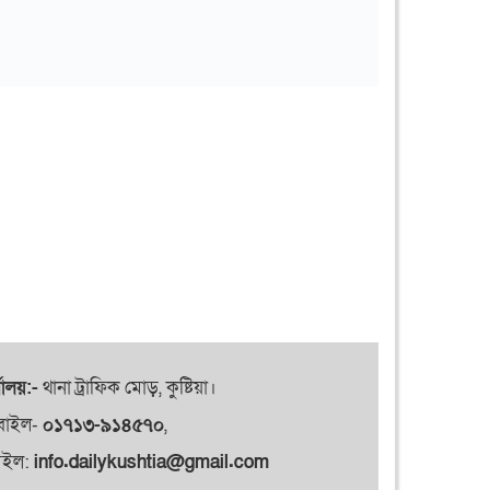
যালয়:-
থানা ট্রাফিক মোড়, কুষ্টিয়া।
বাইল-
০১৭১৩-৯১৪৫৭০
,
েইল:
info.dailykushtia@gmail.com