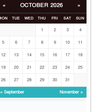
OCTOBER 2026
«
»
ইসলামী বিশ্ববিদ্যালয়র ৪৪
৬
শিক্ষককে ঘিরে দেশব্যাপী
গোপন তৎপরতার অভিযোগ/
MON
TUE
WED
THU
FRI
SAT
SUN
তদন্তে গঠিত হলো
চ্চপর্যায়ের কমিটি
1
2
3
4
মাত্র ৯১ টন ভারতীয় মরিচেই
5
6
7
8
9
10
11
৭
ভেঙে পড়ল বাজার/৪০০
টাকা কেজি দাম কে ধরে
12
13
14
15
16
17
18
েখেছিল?
19
20
21
22
23
24
25
জুলাই আন্দোলন ছিল
৮
সম্মিলিত, লক্ষ্য হওয়া উচিত
26
27
28
29
30
31
ঐক্য ও রাষ্ট্রগঠন
« September
November »
ভোরে ঝিনাইদহ সীমান্তে
৯
জটলা দেখে বিএসএফের
রাবার বুলেট, বাংলাদেশি
আহত