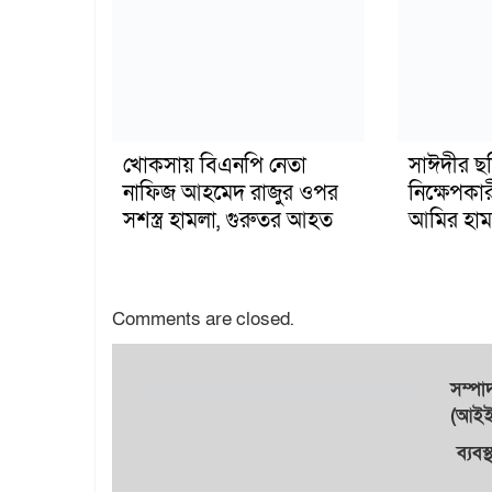
খোকসায় বিএনপি নেতা
সাঈদীর ছ
নাফিজ আহমেদ রাজুর ওপর
নিক্ষেপকার
সশস্ত্র হামলা, গুরুতর আহত
আমির হাম
Comments are closed.
সম্প
(আইইউ
ব্যবস