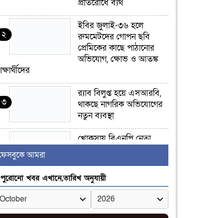
প্রতিরোধে ব্যর্থ
ইবির জুলাই-৩৬ হলে
২
রুমমেটদের গোপন ছবি
প্রেমিকের কাছে পাঠানোর
অভিযোগ, ক্ষোভ ও আতঙ্ক
িক্ষার্থীদের
র‍্যাব বিলুপ্ত হয়ে এসআরবি,
৩
থাকছে নাগরিক অভিযোগের
নতুন ব্যবস্থা
খোকসায় বিএনপি নেতা
৪
নাফিজ আহমেদ রাজুর ওপর
ফেসবুকে আমরা
সশস্ত্র হামলা, গুরুতর আহত
পুরোনো খবর এখানে,তারিখ অনুযায়ী
সাঈদীর ছবিতে জুতা
৫
নিক্ষেপকারীরা ‘জারজ
সন্তান’: আমির হামজা