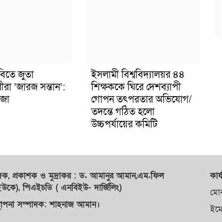
বিতে জুতা
ইসলামী বিশ্ববিদ্যালয়র ৪৪
ীরা ‘জারজ সন্তান’:
শিক্ষককে ঘিরে দেশব্যাপী
জা
গোপন তৎপরতার অভিযোগ/
তদন্তে গঠিত হলো
উচ্চপর্যায়ের কমিটি
াদক,
প্রকাশক
ও
মুদ্রাকর
: ড. আমানুর আমান,
এম.ফিল
কার্
কে), পিএইচডি ( এনবিইউ- দার্জিলিং)
মো
্থাপনা সম্পাদক: শাহনাজ আমান।
ইম