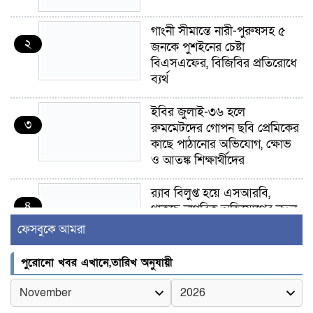
গাংনী সীমান্তে নারী-পুরুষসহ ৫
২
জনকে পুশইনের চেষ্টা
বিএসএফের, বিজিবির প্রতিরোধে
ব্যর্থ
ইবির জুলাই-৩৬ হলে
৩
রুমমেটদের গোপন ছবি প্রেমিকের
কাছে পাঠানোর অভিযোগ, ক্ষোভ
ও আতঙ্ক শিক্ষার্থীদের
র‍্যাব বিলুপ্ত হয়ে এসআরবি,
৪
থাকছে নাগরিক অভিযোগের নতুন
ব্যবস্থা
ফেসবুকে আমরা
খোকসায় বিএনপি নেতা নাফিজ
পুরোনো খবর এখানে,তারিখ অনুযায়ী
৫
আহমেদ রাজুর ওপর সশস্ত্র হামলা,
গুরুতর আহত