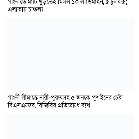
গাংনীতে মাটি খুঁড়তেই মিলল ১০ ল্যান্ডমাইন, ৫ টুলবক্স;
এলাকায় চাঞ্চল্য
গাংনী সীমান্তে নারী-পুরুষসহ ৫ জনকে পুশইনের চেষ্টা
বিএসএফের, বিজিবির প্রতিরোধে ব্যর্থ