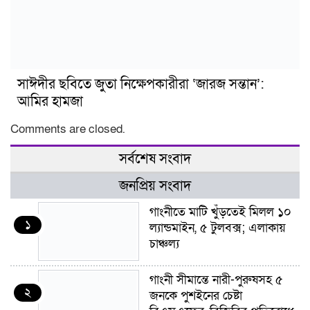
সাঈদীর ছবিতে জুতা নিক্ষেপকারীরা ‘জারজ সন্তান’:
আমির হামজা
Comments are closed.
সর্বশেষ সংবাদ
জনপ্রিয় সংবাদ
গাংনীতে মাটি খুঁড়তেই মিলল ১০
১
ল্যান্ডমাইন, ৫ টুলবক্স; এলাকায়
চাঞ্চল্য
গাংনী সীমান্তে নারী-পুরুষসহ ৫
২
জনকে পুশইনের চেষ্টা