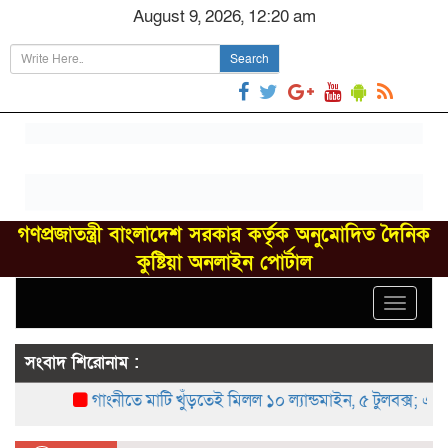
August 9, 2026, 12:20 am
Search
গণপ্রজাতন্ত্রী বাংলাদেশ সরকার কর্তৃক অনুমোদিত দৈনিক
কুষ্টিয়া অনলাইন পোর্টাল
Toggle
navigat
সংবাদ শিরোনাম :
গাংনীতে মাটি খুঁড়তেই মিলল ১০ ল্যান্ডমাইন, ৫ টুলবক্স; এলাকায় চ