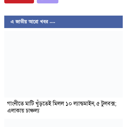
এ জাতীয় আরো খবর ....
গাংনীতে মাটি খুঁড়তেই মিলল ১০ ল্যান্ডমাইন, ৫ টুলবক্স;
এলাকায় চাঞ্চল্য