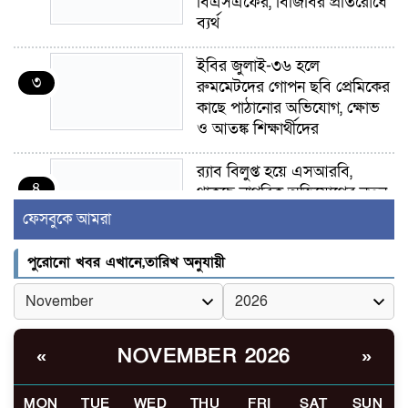
বিএসএফের, বিজিবির প্রতিরোধে
ব্যর্থ
ইবির জুলাই-৩৬ হলে
৩
রুমমেটদের গোপন ছবি প্রেমিকের
কাছে পাঠানোর অভিযোগ, ক্ষোভ
ও আতঙ্ক শিক্ষার্থীদের
র‍্যাব বিলুপ্ত হয়ে এসআরবি,
৪
থাকছে নাগরিক অভিযোগের নতুন
ব্যবস্থা
ফেসবুকে আমরা
খোকসায় বিএনপি নেতা নাফিজ
পুরোনো খবর এখানে,তারিখ অনুযায়ী
৫
আহমেদ রাজুর ওপর সশস্ত্র হামলা,
গুরুতর আহত
সাঈদীর ছবিতে জুতা
NOVEMBER 2026
«
»
৬
নিক্ষেপকারীরা ‘জারজ সন্তান’:
আমির হামজা
MON
TUE
WED
THU
FRI
SAT
SUN