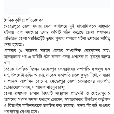
দৈনিক কুষ্টিয়া প্রতিবেদক/
মেহেরপুরে জেলা সমাজ সেবা কার্যালয়ে দুই সাংবাদিককে লাঞ্ছনার
ঘটনায় এক সদস্যের তদন্ত কমিটি গঠন করেছে জেলা প্রশাসন।
অতিরিক্ত জেলা ম্যাজিস্ট্রেট তুষার কুমার পালকে ঘটনা তদন্তের দায়িত্ব
দেয়া হয়েছে।
রোববার (৮ নভেম্বর) সন্ধ্যায় জেলার সাংবাদিক নেতৃবৃন্দের সাথে
আলোচনার পর এ কমিটি গঠন করেন জেলা প্রশাসক ড. মুনসুর আলম
খান।
বৈঠকে উপস্থিত ছিলেন মেহেরপুর প্রেসক্লাবের সভাপতি ফজলুল হক
মন্টু, উপদেষ্টা তুহিন আরণ্য, সাবেক সভাপতি রুহুল কুদ্দুছ টিটো, সাধারণ
সম্পাদক আলামিন হোসেন, মেহেরপুর জেলা প্রেসক্লাবের সভাপতি
তোজাম্মেল আযম, সম্পাদক মাহবুব চান্দু।
জেলা প্রশাসক জানান বিষয়টি সংস্থাপন প্রতিমন্ত্রী ও মেহেরপুর-২
আসনের সংসদ সদস্য ফরহাদ হোসেন, সমাজসেবার ঊর্ধ্বতন কর্তৃপক্ষ
ও বিভাগীয় কমিশনারকে অবহিত করা হয়েছে। তদন্ত রিপোর্ট পাওয়ার
পর ব্যবস্থা নেওয়া হবে।