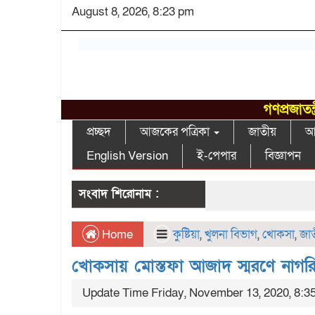
August 8, 2026, 8:23 pm
গণপ্রজাতন
প্রচ্ছদ
আজকের পত্রিকা
জাতীয়
আন
English Version
ই-পেপার
বিজ্ঞাপন
সংবাদ শিরোনাম :
Home
কুষ্টিয়া
,
খুলনা বিভাগ
,
খোকসা
,
জাত
খোকসায় মোস্তফা আজাদ স্মরণে না
Update Time Friday, November 13, 2020, 8:3