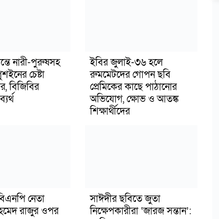
ন্তে নারী-পুরুষসহ
ইবির জুলাই-৩৬ হলে
শইনের চেষ্টা
রুমমেটদের গোপন ছবি
, বিজিবির
প্রেমিকের কাছে পাঠানোর
্যর্থ
অভিযোগ, ক্ষোভ ও আতঙ্ক
শিক্ষার্থীদের
িএনপি নেতা
সাঈদীর ছবিতে জুতা
মেদ রাজুর ওপর
নিক্ষেপকারীরা ‘জারজ সন্তান’: