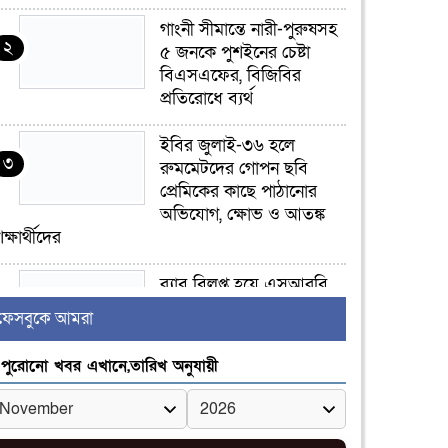
গাংনী সীমান্তে নারী-পুরুষসহ
২
৫ জনকে পুশইনের চেষ্টা
বিএসএফের, বিজিবির
প্রতিরোধে ব্যর্থ
ইবির জুলাই-৩৬ হলে
৩
রুমমেটদের গোপন ছবি
প্রেমিকের কাছে পাঠানোর
অভিযোগ, ক্ষোভ ও আতঙ্ক
িক্ষার্থীদের
র‍্যাব বিলুপ্ত হয়ে এসআরবি,
৪
থাকছে নাগরিক অভিযোগের
ফেসবুকে আমরা
নতুন ব্যবস্থা
পুরোনো খবর এখানে,তারিখ অনুযায়ী
খোকসায় বিএনপি নেতা
৫
নাফিজ আহমেদ রাজুর ওপর
সশস্ত্র হামলা, গুরুতর আহত