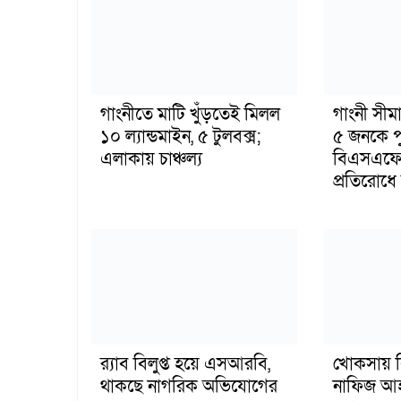
গাংনীতে মাটি খুঁড়তেই মিলল
গাংনী সীমা
১০ ল্যান্ডমাইন, ৫ টুলবক্স;
৫ জনকে পু
এলাকায় চাঞ্চল্য
বিএসএফের
প্রতিরোধে ব
র‍্যাব বিলুপ্ত হয়ে এসআরবি,
খোকসায় ব
থাকছে নাগরিক অভিযোগের
নাফিজ আহ