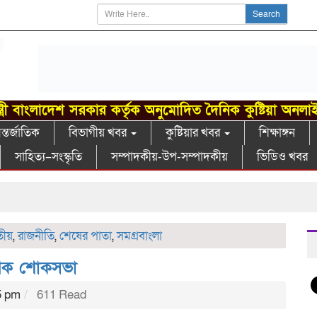
Search
্ত্রী বাংলাদেশ সরকার কর্তৃক অনুমোদিত দৈনিক কুষ্টিয়া অনলা
্তর্জাতিক
বিভাগীয় খবর
কুষ্টিয়ার খবর
শিক্ষাঙ্গন
সাহিত্য–সংস্কৃতি
সম্পাদকীয়-উপ-সম্পাদকীয়
ভিডিও খবর
গ
ীয়
,
রাজনীতি
,
শেষের পাতা
,
সমগ্রবাংলা
গরিক শোকসভা
5 pm
611 Read