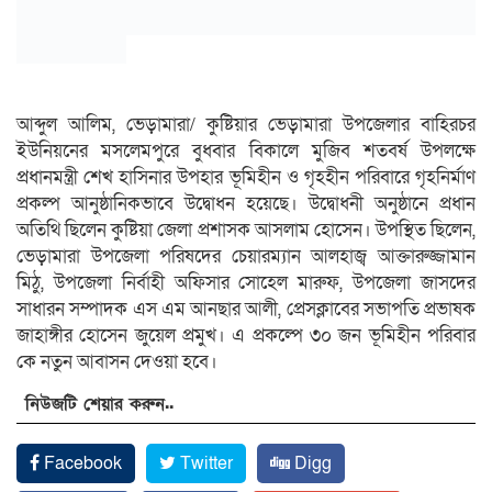
আব্দুল আলিম, ভেড়ামারা/ কুষ্টিয়ার ভেড়ামারা উপজেলার বাহিরচর
ইউনিয়নের মসলেমপুরে বুধবার বিকালে মুজিব শতবর্ষ উপলক্ষে
প্রধানমন্ত্রী শেখ হাসিনার উপহার ভূমিহীন ও গৃহহীন পরিবারে গৃহনির্মাণ
প্রকল্প আনুষ্ঠানিকভাবে উদ্বোধন হয়েছে। উদ্বোধনী অনুষ্ঠানে প্রধান
অতিথি ছিলেন কুষ্টিয়া জেলা প্রশাসক আসলাম হোসেন। উপস্থিত ছিলেন,
ভেড়ামারা উপজেলা পরিষদের চেয়ারম্যান আলহাজ্ব আক্তারুজ্জামান
মিঠু, উপজেলা নির্বাহী অফিসার সোহেল মারুফ, উপজেলা জাসদের
সাধারন সম্পাদক এস এম আনছার আলী, প্রেসক্লাবের সভাপতি প্রভাষক
জাহাঙ্গীর হোসেন জুয়েল প্রমুখ। এ প্রকল্পে ৩০ জন ভূমিহীন পরিবার
কে নতুন আবাসন দেওয়া হবে।
নিউজটি শেয়ার করুন..
Facebook
Twitter
Digg