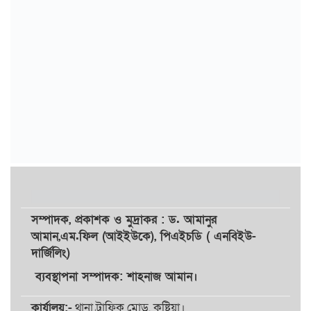
সম্পাদক,
প্রকাশক
ও
মুদ্রাকর
: ড. আমানুর
আমান,
এম.ফিল (আইইউকে), পিএইচডি ( এনবিইউ-
দার্জিলিং)
ব্যবস্থাপনা সম্পাদক: শাহনাজ আমান।
কার্যালয়:-
থানা ট্রাফিক মোড়, কুষ্টিয়া।