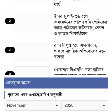
ব্যর্থ
ইবির জুলাই-৩৬ হলে
২
রুমমেটদের গোপন ছবি প্রেমিকের
কাছে পাঠানোর অভিযোগ, ক্ষোভ
ও আতঙ্ক শিক্ষার্থীদের
র‍্যাব বিলুপ্ত হয়ে এসআরবি,
৩
থাকছে নাগরিক অভিযোগের নতুন
ব্যবস্থা
খোকসায় বিএনপি নেতা নাফিজ
৪
আহমেদ রাজুর ওপর সশস্ত্র হামলা,
গুরুতর আহত
ফেসবুকে আমরা
সাঈদীর ছবিতে জুতা
পুরোনো খবর এখানে,তারিখ অনুযায়ী
৫
নিক্ষেপকারীরা ‘জারজ সন্তান’:
আমির হামজা