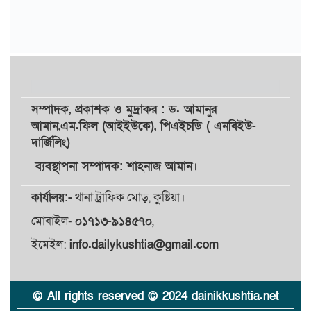
সম্পাদক,
প্রকাশক
ও
মুদ্রাকর
: ড. আমানুর
আমান,
এম.ফিল (আইইউকে), পিএইচডি ( এনবিইউ-
দার্জিলিং)
ব্যবস্থাপনা সম্পাদক: শাহনাজ আমান।
কার্যালয়:-
থানা ট্রাফিক মোড়, কুষ্টিয়া।
মোবাইল-
০১৭১৩-৯১৪৫৭০
,
ইমেইল:
info.dailykushtia@gmail.com
© All rights reserved © 2024 dainikkushtia.net