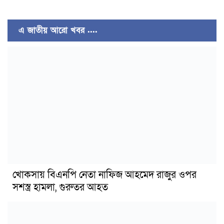
এ জাতীয় আরো খবর ....
খোকসায় বিএনপি নেতা নাফিজ আহমেদ রাজুর ওপর
সশস্ত্র হামলা, গুরুতর আহত