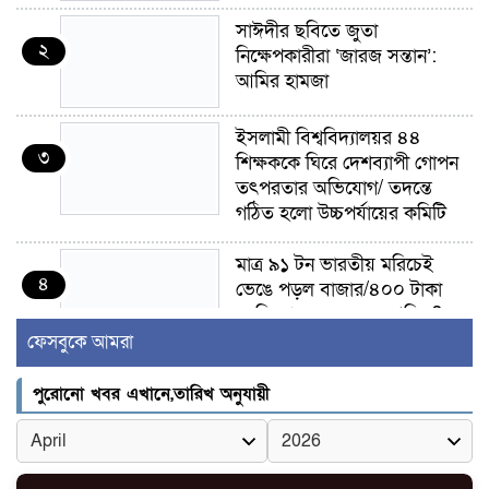
সাঈদীর ছবিতে জুতা
২
নিক্ষেপকারীরা ‘জারজ সন্তান’:
আমির হামজা
ইসলামী বিশ্ববিদ্যালয়র ৪৪
৩
শিক্ষককে ঘিরে দেশব্যাপী গোপন
তৎপরতার অভিযোগ/ তদন্তে
গঠিত হলো উচ্চপর্যায়ের কমিটি
মাত্র ৯১ টন ভারতীয় মরিচেই
৪
ভেঙে পড়ল বাজার/৪০০ টাকা
কেজি দাম কে ধরে রেখেছিল?
ফেসবুকে আমরা
জুলাই আন্দোলন ছিল সম্মিলিত,
৫
লক্ষ্য হওয়া উচিত ঐক্য ও
পুরোনো খবর এখানে,তারিখ অনুযায়ী
রাষ্ট্রগঠন
ভোরে ঝিনাইদহ সীমান্তে জটলা