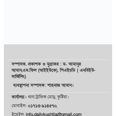
সম্পাদক,
প্রকাশক
ও
মুদ্রাকর
: ড. আমানুর
আমান,
এম.ফিল (আইইউকে), পিএইচডি ( এনবিইউ-
দার্জিলিং)
ব্যবস্থাপনা সম্পাদক: শাহনাজ আমান।
কার্যালয়:-
থানা ট্রাফিক মোড়, কুষ্টিয়া।
মোবাইল-
০১৭১৩-৯১৪৫৭০
,
ইমেইল:
info.dailykushtia@gmail.com