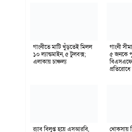
গাংনীতে মাটি খুঁড়তেই মিলল
গাংনী সীমা
১০ ল্যান্ডমাইন, ৫ টুলবক্স;
৫ জনকে পু
এলাকায় চাঞ্চল্য
বিএসএফের
প্রতিরোধে ব
র‍্যাব বিলুপ্ত হয়ে এসআরবি,
খোকসায় ব