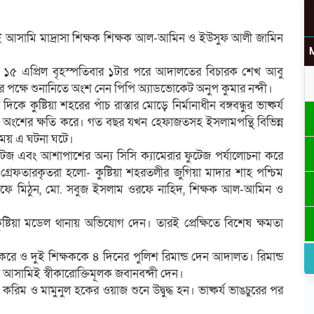
ার দুই আসামি মাদ্রাসা শিক্ষক শিক্ষক আল-আমিন ও ইউসুফ আলী জামিন
১৫ এপ্রিল বৃহস্পতিবার ১টার পরে আদালতের বিচারক শেখ আবু
কার পক্ষে শুনানিতে অংশ নেন পিপি অ্যাডভোকেট অনুপ কুমার নন্দী।
কুষ্টিয়া শহরের পাঁচ রাস্তার মোড়ে নির্মানাধীন বঙ্গবন্ধুর ভাষ্কর্য
 হাতের অংশের ক্ষতি করে। গত বছর যখন হেফাজতসহ ইসলামপন্থি বিভিন্ন
ই সময় এ ঘটনা ঘটে।
উ
ফুটেজ এবং আশাপাশের অন্য সিসি ক্যামেরার ফুটেজ পর্যালোচনা করে
গ্রেফতারকৃতরা হলো- কুষ্টিয়া শহরতলীর জুগিয়া মাদার শাহ পশ্চিম
ওরফে মিঠুন, মো. সবুজ ইসলাম ওরফে নাহিদ, শিক্ষক আল-আমিন ও
ষ্টিয়া মডেল থানায় অভিযোগ দেন। তারই প্রেক্ষিতে বিশেষ ক্ষমতা
র
ন করে ও দুই শিক্ষককে ৪ দিনের পুলিশ রিমান্ড দেন আদালত। রিমান্ড
 আসামিই স্বীকারোক্তিমূলক জবানবন্দী দেন।
রিম ও মামুনুল হকের ওয়াজ শুনে উদ্বুদ্ধ হন। ভাষ্কর্য ভাঙচুরের পর