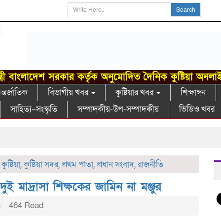
Search
্ত্রী বাংলাদেশ সরকার কর্তৃক অনুমোদিত দৈনিক কুষ্টিয়া অনলা
্তর্জাতিক
বিভাগীয় খবর
কুষ্টিয়ার খবর
শিক্ষাঙ্গন
সাহিত্য–সংস্কৃতি
সম্পাদকীয়-উপ-সম্পাদকীয়
ভিডিও খবর
,
কুষ্টিয়া
,
কুষ্টিয়া সদর
,
প্রথম পাতা
,
প্রধান সংবাদ
,
রাজনীতি
য় দুই মাদ্রাসা শিক্ষকের জামিন না মঞ্জুর
464 Read