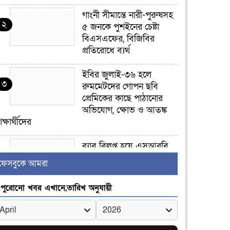
গাংনী সীমান্তে নারী-পুরুষসহ
২
৫ জনকে পুশইনের চেষ্টা
বিএসএফের, বিজিবির
প্রতিরোধে ব্যর্থ
ইবির জুলাই-৩৬ হলে
৩
রুমমেটদের গোপন ছবি
প্রেমিকের কাছে পাঠানোর
অভিযোগ, ক্ষোভ ও আতঙ্ক
িক্ষার্থীদের
র‍্যাব বিলুপ্ত হয়ে এসআরবি,
৪
থাকছে নাগরিক অভিযোগের
ফেসবুকে আমরা
নতুন ব্যবস্থা
পুরোনো খবর এখানে,তারিখ অনুযায়ী
খোকসায় বিএনপি নেতা
৫
নাফিজ আহমেদ রাজুর ওপর
সশস্ত্র হামলা, গুরুতর আহত