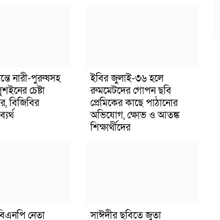
ন্তে নারী-পুরুষসহ
ইবির জুলাই-৩৬ হলে
শইনের চেষ্টা
রুমমেটদের গোপন ছবি
, বিজিবির
প্রেমিকের কাছে পাঠানোর
্যর্থ
অভিযোগ, ক্ষোভ ও আতঙ্ক
শিক্ষার্থীদের
িএনপি নেতা
সাঈদীর ছবিতে জুতা