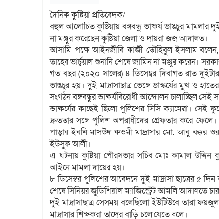
দৈনিক কুষ্টিয়া প্রতিবেদক/
বহুল আলোচিত কুষ্টিয়ায় বঙ্গবন্ধু ভাষ্কর্য ভাঙচুর মামল
না মঞ্জুর করেছেন কুষ্টিয়া জেলা ও দায়রা জজ আদালত।
আসামি পক্ষে আইনজীবি কাজী তৌহিবুল ইসলাম বলেন, 
তাহের ভার্চুয়াল শুনানি শেষে জামিন না মঞ্জুর করেন। সর
গত বছর (২০২০ সালের) ৪ ডিসেম্বর দিবাগত রাত দুইটার দিকে 
ভাঙচুর হয়। দুই মাদ্রাসাছাত্র ভেঙ্গে ভাস্কর্যের মুখ ও
সংগঠন বঙ্গবন্ধুর ভাষ্কর্যবিরোধী আন্দোলন চালাচ্ছিল সে
ভাষ্কর্যের কাছেই ছিলো পুলিশের সিসি ক্যামেরা। সেই 
দ্রুততার সঙ্গে পুলিশ অপরাধীদের গ্রেফতার করে ফেলে। 
পাড়ার ইবনি মাসউদ কওমী মাদ্রাসার মো. আবু বক্কর 
ইউসুফ আলী।
এ ঘটনায় কুষ্টিয়া পৌরসভার সচিব মোঃ কামাল উদ্দিন কু
আইনে মামলা দায়ের হয়।
৮ ডিসেম্বর পুলিশের আবেদনে দুই মাদ্রাসা ছাত্রের ৫ দি
শেষে সিনিয়র জুডিশিয়াল ম্যাজিস্ট্রেট আমলি আদালতে চার
দুই মাদ্রাসাছাত্র সেসময় বলেছিলো ইউটিউবে তারা ফয়জুল ক
মাদ্রাসার শিক্ষকরা তাদের বাড়ি চলে যেতে বলে।