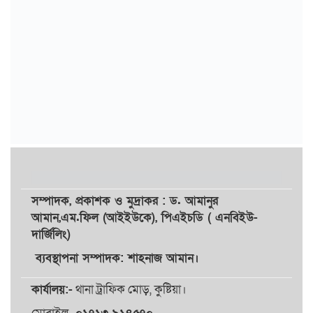
সম্পাদক,
প্রকাশক
ও
মুদ্রাকর
: ড. আমানুর
আমান,
এম.ফিল (আইইউকে), পিএইচডি ( এনবিইউ-
দার্জিলিং)
ব্যবস্থাপনা সম্পাদক: শাহনাজ আমান।
কার্যালয়:-
থানা ট্রাফিক মোড়, কুষ্টিয়া।