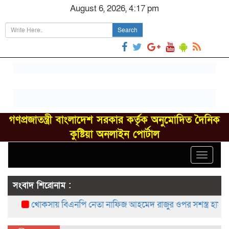
August 6, 2026, 4:17 pm
Search
গণপ্রজাতন্ত্রী বাংলাদেশ সরকার কর্তৃক অনুমোদিত দৈনিক
কুষ্টিয়া অনলাইন পোর্টাল
Toggle
navigat
সংবাদ শিরোনাম :
খোকসায় বিএনপি নেতা নাফিজ আহমেদ রাজুর ওপর সশস্ত্র হামলা, 