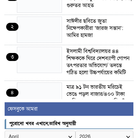
গুরুতর আহত
সাঈদীর ছবিতে জুতা
২
নিক্ষেপকারীরা ‘জারজ সন্তান’:
আমির হামজা
ইসলামী বিশ্ববিদ্যালয়র ৪৪
৩
শিক্ষককে ঘিরে দেশব্যাপী গোপন
তৎপরতার অভিযোগ/ তদন্তে
গঠিত হলো উচ্চপর্যায়ের কমিটি
মাত্র ৯১ টন ভারতীয় মরিচেই
৪
ভেঙে পড়ল বাজার/৪০০ টাকা
কেজি দাম কে ধরে রেখেছিল?
ফেসবুকে আমরা
জুলাই আন্দোলন ছিল সম্মিলিত,
৫
লক্ষ্য হওয়া উচিত ঐক্য ও
পুরোনো খবর এখানে,তারিখ অনুযায়ী
রাষ্ট্রগঠন