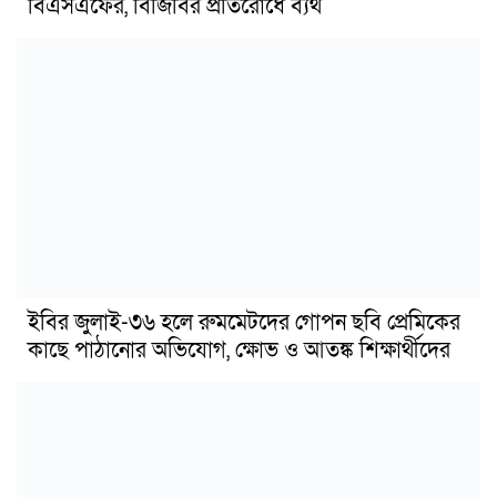
বিএসএফের, বিজিবির প্রতিরোধে ব্যর্থ
ইবির জুলাই-৩৬ হলে রুমমেটদের গোপন ছবি প্রেমিকের
কাছে পাঠানোর অভিযোগ, ক্ষোভ ও আতঙ্ক শিক্ষার্থীদের