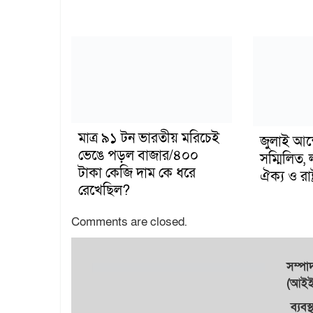
মাত্র ৯১ টন ভারতীয় মরিচেই
জুলাই আন
ভেঙে পড়ল বাজার/৪০০
সম্মিলিত, 
টাকা কেজি দাম কে ধরে
ঐক্য ও রাষ্
রেখেছিল?
Comments are closed.
সম্প
(আইইউ
ব্যবস