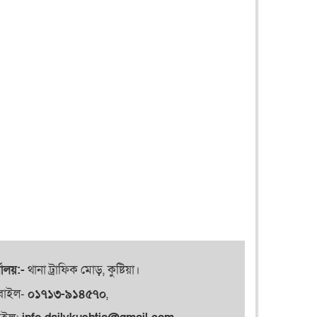
যালয়:-
থানা ট্রাফিক মোড়, কুষ্টিয়া।
বাইল-
০১৭১৩-৯১৪৫৭০
,