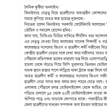
দৈনিক কুষ্টিয়া অনলাইন/
ঝিনাইদহে নেতৃত্ব নিয়ে ছাত্রলীগের অভ্যন্তরীণ কোন্দল
সময়ে কুপিয়ে আহত করা হয়েছে দুজনকে।
নিহতরা হলেন ঝিনাইদহ সরকারি ভেটেরিনারি কলেজের ভিপি 
তৌহিদ ও সমরেশ হোসেন ছমির।
জানা যায়, ডিভিএম ডিগ্রির দাবিতে দীর্ঘদিন ধরে আন্দ
এর নেতৃত্ব দেওয়া নিয়ে কলেজের সাবেক শিক্ষার্থী ও ব
কলেজছাত্র সংসদের জিএস ও ছাত্রলীগ কর্মী সজীবের 
কেন্দ্রীয় ছাত্রলীগ নেতার সঙ্গে দেখা করে সজীবসহ আর
পৌঁছালে প্রতিপক্ষরা তাদের ধারালো অস্ত্র দিয়ে এল
হামলা থেকে বাঁচতে গিয়ে ভিপি মুরাদসহ তিনজন মোটরসা
নামক স্থানে রাস্তার পাশে দাঁড়িয়ে থাকা ট্রাকে ধাক্কা দিল
আহত ছাত্রলীগ কর্মী ও কলেজছাত্র সংসদের জিএস সজীব
ছাত্রলীগ নেতা সাগর কথা বলার জন্য শহরে যেতে বলে। ত
এলাকায় পৌঁছালে চলন্ত মোটরসাইকেল থেকে ফাহিম, মো
গতিতে চালালে ১৫ থেকে ২০টি মোটরসাইকেল ধাওয়া করে। 
ঝাঁপিয়ে পড়ে এবং আমাকে কোপাতে থাকে। পরবর্তীতে কী
জেলা ছাত্রলীগের সাধারণ সম্পাদক আল ইমরান ভাইয়ের সঙ্