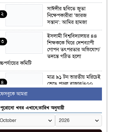
সাঈদীর ছবিতে জুতা
২
নিক্ষেপকারীরা ‘জারজ
সন্তান’: আমির হামজা
ইসলামী বিশ্ববিদ্যালয়র ৪৪
৩
শিক্ষককে ঘিরে দেশব্যাপী
গোপন তৎপরতার অভিযোগ/
তদন্তে গঠিত হলো
চ্চপর্যায়ের কমিটি
মাত্র ৯১ টন ভারতীয় মরিচেই
৪
ভেঙে পড়ল বাজার/৪০০
টাকা কেজি দাম কে ধরে
ফেসবুকে আমরা
েখেছিল?
পুরোনো খবর এখানে,তারিখ অনুযায়ী
জুলাই আন্দোলন ছিল
৫
সম্মিলিত, লক্ষ্য হওয়া উচিত
ঐক্য ও রাষ্ট্রগঠন