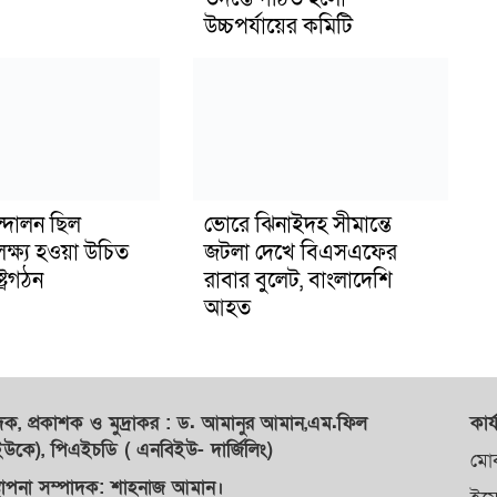
উচ্চপর্যায়ের কমিটি
্দোলন ছিল
ভোরে ঝিনাইদহ সীমান্তে
লক্ষ্য হওয়া উচিত
জটলা দেখে বিএসএফের
ট্রগঠন
রাবার বুলেট, বাংলাদেশি
আহত
াদক,
প্রকাশক
ও
মুদ্রাকর
: ড. আমানুর আমান,
এম.ফিল
কার্
কে), পিএইচডি ( এনবিইউ- দার্জিলিং)
মো
্থাপনা সম্পাদক: শাহনাজ আমান।