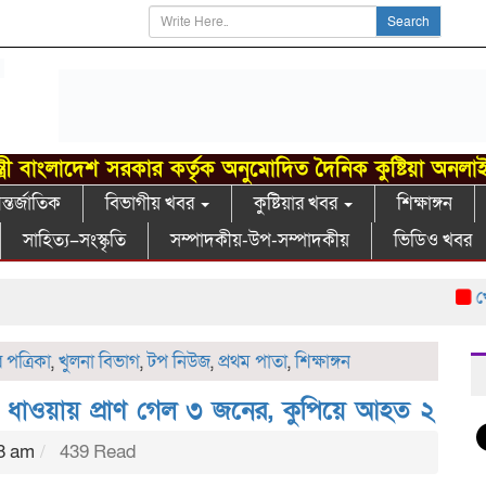
Search
্ত্রী বাংলাদেশ সরকার কর্তৃক অনুমোদিত দৈনিক কুষ্টিয়া অনলা
্তর্জাতিক
বিভাগীয় খবর
কুষ্টিয়ার খবর
শিক্ষাঙ্গন
সাহিত্য–সংস্কৃতি
সম্পাদকীয়-উপ-সম্পাদকীয়
ভিডিও খবর
খোকসায়
পত্রিকা
,
খুলনা বিভাগ
,
টপ নিউজ
,
প্রথম পাতা
,
শিক্ষাঙ্গন
্ষ/ ধাওয়ায় প্রাণ গেল ৩ জনের, কুপিয়ে আহত ২
38 am
439 Read