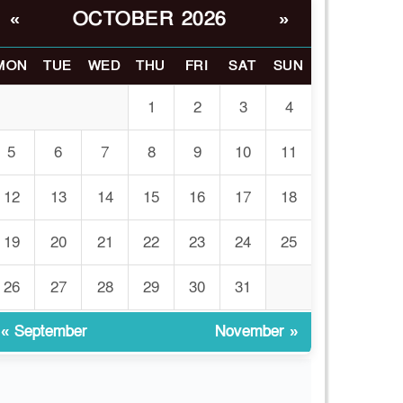
OCTOBER 2026
«
»
ভোরে ঝিনাইদহ সীমান্তে
৬
জটলা দেখে বিএসএফের
রাবার বুলেট, বাংলাদেশি
MON
TUE
WED
THU
FRI
SAT
SUN
আহত
1
2
3
4
চুয়াডাঙ্গা/ প্রথম স্ত্রীকে নিয়ে
৭
মালয়েশিয়ায়, দ্বিতীয় স্ত্রী
5
6
7
8
9
10
11
বুলডোজার দিয়ে ভাঙলো
স্বামীর বাড়ি
12
13
14
15
16
17
18
প্রথমবারের মতো
19
20
21
22
23
24
25
৮
এমপিওভুক্ত শিক্ষকদের
বদলি কার্যক্রম চালু
26
27
28
29
30
31
গবেষণার আগে গবেষণার
৯
« September
November »
ভিত্তি: বিশ্ববিদ্যালয় কি
প্রস্তুত?
ইসলামী বিশ্ববিদ্যালয়ে