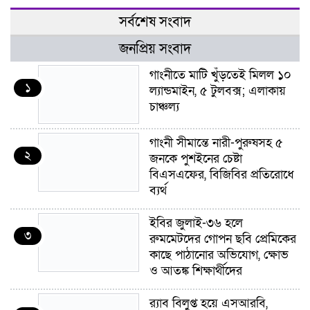
সর্বশেষ সংবাদ
জনপ্রিয় সংবাদ
গাংনীতে মাটি খুঁড়তেই মিলল ১০
১
ল্যান্ডমাইন, ৫ টুলবক্স; এলাকায়
চাঞ্চল্য
গাংনী সীমান্তে নারী-পুরুষসহ ৫
২
জনকে পুশইনের চেষ্টা
বিএসএফের, বিজিবির প্রতিরোধে
ব্যর্থ
ইবির জুলাই-৩৬ হলে
৩
রুমমেটদের গোপন ছবি প্রেমিকের
কাছে পাঠানোর অভিযোগ, ক্ষোভ
ও আতঙ্ক শিক্ষার্থীদের
র‍্যাব বিলুপ্ত হয়ে এসআরবি,