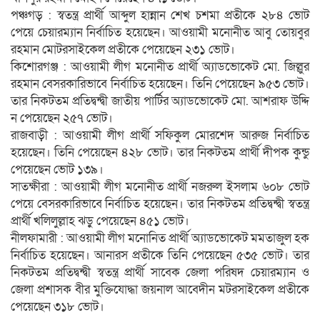
পঞ্চগড় : স্বতন্ত্র প্রার্থী আব্দুল হান্নান শেখ চশমা প্রতীকে ২৮৪ ভোট
পেয়ে চেয়ারম্যান নির্বাচিত হয়েছেন। আওয়ামী মনোনীত আবু তোয়বুর
রহমান মোটরসাইকেল প্রতীকে পেয়েছেন ২৩১ ভোট।
কি‌শোরগ‌ঞ্জ : আওয়ামী লীগ মনোনীত প্রার্থী অ্যাডভোকেট মো. জিল্লুর
রহমান বেসরকা‌রিভা‌বে নির্বা‌চিত হ‌য়ে‌ছেন। তি‌নি পেয়েছেন ৯৫৩ ভোট।
তার নিকটতম প্রতিদ্বন্দ্বী জাতীয় পা‌র্টির অ্যাডভোকেট মো. আশরাফ উদ্দি
ন পে‌য়ে‌ছেন ২৫৭ ভোট।
রাজবাড়ী : আওয়ামী লীগ প্রার্থী স‌ফিকুল মোর‌শেদ আরুজ নির্বাচিত
হ‌য়ে‌ছেন। তি‌নি পে‌য়ে‌ছেন ৪২৮ ভোট। তার নিকটতম প্রার্থী দীপক কুন্ডু
পে‌য়ে‌ছেন ভোট ১৩৯।
সাতক্ষীরা : আওয়ামী লীগ মনোনীত প্রার্থী নজরুল ইসলাম ৬০৮ ভোট
পেয়ে বেসরকারিভাবে নির্বাচিত হয়েছেন। তার নিকটতম প্রতিদ্বন্দ্বী স্বতন্ত্র
প্রার্থী খলিলুল্লাহ ঝড়ু পেয়েছেন ৪৫১ ভোট।
নীলফামারী : আওয়ামী লীগ মনোনিত প্রার্থী অ্যাডভোকেট মমতাজুল হক
নির্বাচিত হয়েছেন। আনারস প্রতীকে তিনি পেয়েছেন ৫৩৫ ভোট। তার
নিকটতম প্রতিদ্বন্দ্বী স্বতন্ত্র প্রার্থী সাবেক জেলা পরিষদ চেয়ারম্যান ও
জেলা প্রশাসক বীর মুক্তিযোদ্ধা জয়নাল আবেদীন মটরসাইকেল প্রতীকে
পেয়েছেন ৩১৮ ভোট।