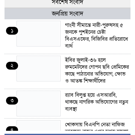
সর্বশেষ সংবাদ
জনপ্রিয় সংবাদ
গাংনী সীমান্তে নারী-পুরুষসহ ৫
১
জনকে পুশইনের চেষ্টা
বিএসএফের, বিজিবির প্রতিরোধে
ব্যর্থ
ইবির জুলাই-৩৬ হলে
২
রুমমেটদের গোপন ছবি প্রেমিকের
কাছে পাঠানোর অভিযোগ, ক্ষোভ
ও আতঙ্ক শিক্ষার্থীদের
র‍্যাব বিলুপ্ত হয়ে এসআরবি,
৩
থাকছে নাগরিক অভিযোগের নতুন
ব্যবস্থা
খোকসায় বিএনপি নেতা নাফিজ
৪
আহমেদ রাজুর ওপর সশস্ত্র হামলা,