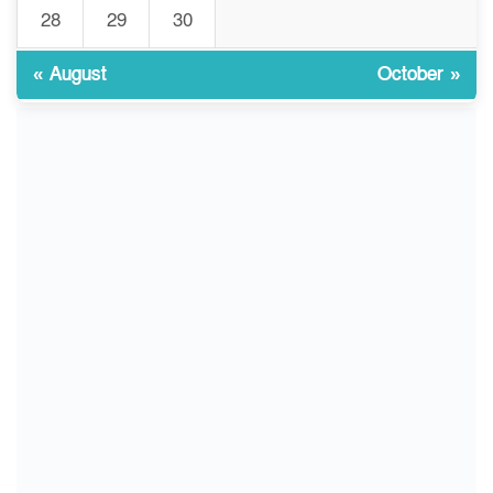
28
29
30
ভোরে ঝিনাইদহ সীমান্তে জটলা
৯
দেখে বিএসএফের রাবার বুলেট,
বাংলাদেশি আহত
« August
October »
চুয়াডাঙ্গা/ প্রথম স্ত্রীকে নিয়ে
১০
মালয়েশিয়ায়, দ্বিতীয় স্ত্রী
বুলডোজার দিয়ে ভাঙলো স্বামীর
বাড়ি