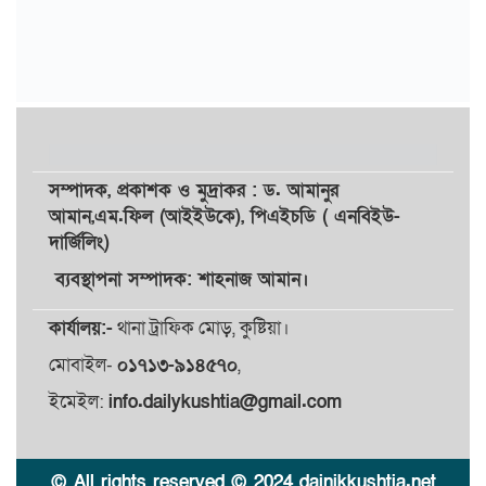
সম্পাদক,
প্রকাশক
ও
মুদ্রাকর
: ড. আমানুর
আমান,
এম.ফিল (আইইউকে), পিএইচডি ( এনবিইউ-
দার্জিলিং)
ব্যবস্থাপনা সম্পাদক: শাহনাজ আমান।
কার্যালয়:-
থানা ট্রাফিক মোড়, কুষ্টিয়া।
মোবাইল-
০১৭১৩-৯১৪৫৭০
,
ইমেইল:
info.dailykushtia@gmail.com
© All rights reserved © 2024 dainikkushtia.net