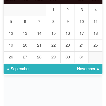
চুয়াডাঙ্গা/ প্রথম স্ত্রীকে নিয়ে
৭
মালয়েশিয়ায়, দ্বিতীয় স্ত্রী
1
2
3
4
বুলডোজার দিয়ে ভাঙলো স্বামীর
বাড়ি
5
6
7
8
9
10
11
প্রথমবারের মতো এমপিওভুক্ত
12
13
14
15
16
17
18
৮
শিক্ষকদের বদলি কার্যক্রম চালু
19
20
21
22
23
24
25
গবেষণার আগে গবেষণার ভিত্তি:
26
27
28
29
30
31
৯
বিশ্ববিদ্যালয় কি প্রস্তুত?
« September
November »
ইসলামী বিশ্ববিদ্যালয়ে
১০
ওরিয়েন্টেশন/ খাদ্যে হতাশার স্বাদ