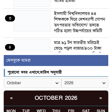
আমির হামজা
ইসলামী বিশ্ববিদ্যালয়র ৪৪
৩
শিক্ষককে ঘিরে দেশব্যাপী গোপন
তৎপরতার অভিযোগ/ তদন্তে
গঠিত হলো উচ্চপর্যায়ের কমিটি
মাত্র ৯১ টন ভারতীয় মরিচেই
৪
ভেঙে পড়ল বাজার/৪০০ টাকা
কেজি দাম কে ধরে রেখেছিল?
ফেসবুকে আমরা
জুলাই আন্দোলন ছিল সম্মিলিত,
৫
লক্ষ্য হওয়া উচিত ঐক্য ও
পুরোনো খবর এখানে,তারিখ অনুযায়ী
রাষ্ট্রগঠন
ভোরে ঝিনাইদহ সীমান্তে জটলা
৬
দেখে বিএসএফের রাবার বুলেট,
OCTOBER 2026
«
»
বাংলাদেশি আহত
MON
TUE
WED
THU
FRI
SAT
SUN