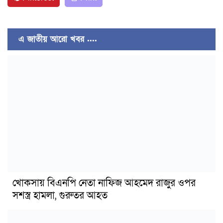
এ জাতীয় আরো খবর ....
খোকসায় বিএনপি নেতা নাফিজ আহমেদ রাজুর ওপর
সশস্ত্র হামলা, গুরুতর আহত