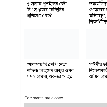
৫ জনকে পুশইনের চেষ্টা
রুমমেটদে
বিএসএফের, বিজিবির
প্রেমিকের
প্রতিরোধে ব্যর্থ
অভিযোগ, 
শিক্ষার্থীদে
খোকসায় বিএনপি নেতা
সাঈদীর ছ
নাফিজ আহমেদ রাজুর ওপর
নিক্ষেপকার
সশস্ত্র হামলা, গুরুতর আহত
আমির হাম
Comments are closed.