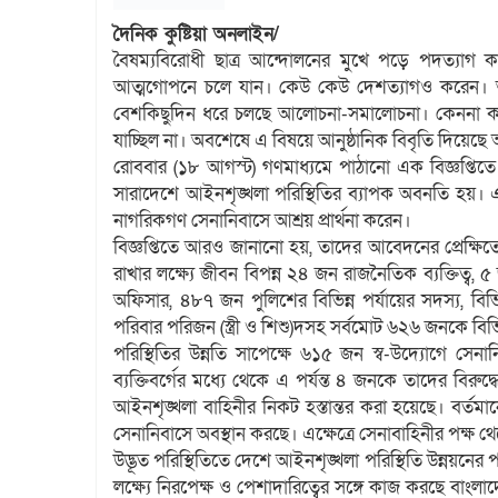
দৈনিক কুষ্টিয়া অনলাইন/
বৈষম্যবিরোধী ছাত্র আন্দোলনের মুখে পড়ে পদত্যাগ 
আত্মগোপনে চলে যান। কেউ কেউ দেশত্যাগও করেন। আ
বেশকিছুদিন ধরে চলছে আলোচনা-সমালোচনা। কেননা কত
যাচ্ছিল না। অবশেষে এ বিষয়ে আনুষ্ঠানিক বিবৃতি দিয়ে
রোববার (১৮ আগস্ট) গণমাধ্যমে পাঠানো এক বিজ্ঞপ্তিত
সারাদেশে আইনশৃঙ্খলা পরিস্থিতির ব্যাপক অবনতি হয়। এ
নাগরিকগণ সেনানিবাসে আশ্রয় প্রার্থনা করেন।
বিজ্ঞপ্তিতে আরও জানানো হয়, তাদের আবেদনের প্রেক্ষিতে 
রাখার লক্ষ্যে জীবন বিপন্ন ২৪ জন রাজনৈতিক ব্যক্তিত্ব
অফিসার, ৪৮৭ জন পুলিশের বিভিন্ন পর্যায়ের সদস্য, বিভ
পরিবার পরিজন (স্ত্রী ও শিশু)‍‍দসহ সর্বমোট ৬২৬ জনকে বিভ
পরিস্থিতির উন্নতি সাপেক্ষে ৬১৫ জন স্ব-উদ্যোগে সেন
ব্যক্তিবর্গের মধ্যে থেকে এ পর্যন্ত ৪ জনকে তাদের বির
আইনশৃঙ্খলা বাহিনীর নিকট হস্তান্তর করা হয়েছে। বর্ত
সেনানিবাসে অবস্থান করছে। এক্ষেত্রে সেনাবাহিনীর পক্ষ থেক
উদ্ভূত পরিস্থিতিতে দেশে আইনশৃঙ্খলা পরিস্থিতি উন্নয়নের
লক্ষ্যে নিরপেক্ষ ও পেশাদারিত্বের সঙ্গে কাজ করছে বাংলা