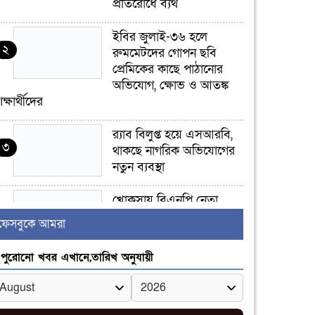
প্রতিরোধে ব্যর্থ
ইবির জুলাই-৩৬ হলে
২
রুমমেটদের গোপন ছবি
প্রেমিকের কাছে পাঠানোর
অভিযোগ, ক্ষোভ ও আতঙ্ক
িক্ষার্থীদের
র‍্যাব বিলুপ্ত হয়ে এসআরবি,
৩
থাকছে নাগরিক অভিযোগের
নতুন ব্যবস্থা
খোকসায় বিএনপি নেতা
৪
নাফিজ আহমেদ রাজুর ওপর
ফেসবুকে আমরা
সশস্ত্র হামলা, গুরুতর আহত
পুরোনো খবর এখানে,তারিখ অনুযায়ী
সাঈদীর ছবিতে জুতা
৫
নিক্ষেপকারীরা ‘জারজ
সন্তান’: আমির হামজা