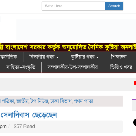
Search
্ত্রী বাংলাদেশ সরকার কর্তৃক অনুমোদিত দৈনিক কুষ্টিয়া অনলা
্তর্জাতিক
বিভাগীয় খবর
কুষ্টিয়ার খবর
শিক্ষাঙ্গন
সাহিত্য–সংস্কৃতি
সম্পাদকীয়-উপ-সম্পাদকীয়
ভিডিও খবর
গাং
পত্রিকা
,
জাতীয়
,
টপ নিউজ
,
ঢাকা বিভাগ
,
প্রথম পাতা
সেনানিবাস ছেড়েছেন
 pm
257 Read