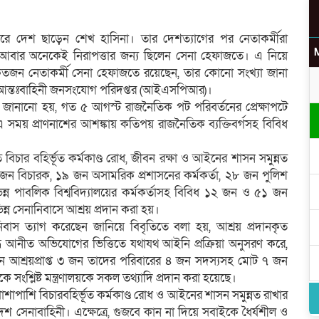
করে দেশ ছাড়েন শেখ হাসিনা। তার দেশত্যাগের পর নেতাকর্মীরা
বার অনেকেই নিরাপত্তার জন্য ছিলেন সেনা হেফাজতে। এ নিয়ে
জন নেতাকর্মী সেনা হেফাজতে রয়েছেন, তার কোনো সংখ্যা জানা
উ
ছে আন্তঃবাহিনী জনসংযোগ পরিদপ্তর (আইএসপিআর)।
ে জানানো হয়, গত ৫ আগস্ট রাজনৈতিক পট পরিবর্তনের প্রেক্ষাপটে
 সময় প্রাণনাশের আশঙ্কায় কতিপয় রাজনৈতিক ব্যক্তিবর্গসহ বিবিধ
বিচার বহির্ভূত কর্মকাণ্ড রোধ, জীবন রক্ষা ও আইনের শাসন সমুন্নত
র
, ৫ জন বিচারক, ১৯ জন অসামরিক প্রশাসনের কর্মকর্তা, ২৮ জন পুলিশ
িন্ন পাবলিক বিশ্ববিদ্যালয়ের কর্মকর্তাসহ বিবিধ ১২ জন ও ৫১ জন
িন্ন সেনানিবাসে আশ্রয় প্রদান করা হয়।
ানিবাস ত্যাগ করেছেন জানিয়ে বিবৃতিতে বলা হয়, আশ্রয় প্রদানকৃত
ুদ্ধে আনীত অভিযোগের ভিত্তিতে যথাযথ আইনি প্রক্রিয়া অনুসরণ করে,
মানে আশ্রয়প্রাপ্ত ৩ জন তাদের পরিবারের ৪ জন সদস্যসহ মোট ৭ জন
ে সংশ্লিষ্ট মন্ত্রণালয়কে সকল তথ্যাদি প্রদান করা হয়েছে।
 পাশাপাশি বিচারবহির্ভূত কর্মকাণ্ড রোধ ও আইনের শাসন সমুন্নত রাখার
দেশ সেনাবাহিনী। এক্ষেত্রে, গুজবে কান না দিয়ে সবাইকে ধৈর্যশীল ও