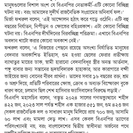
মানুষগুলোর বিশাল অংশ যে বিএনপির নেতাকর্মী-এটি কোনো বিচ্ছিন্ন
ঘটনা নয়। বরং আমাদের সুদীর্ঘ রাজনৈতিক সংগ্রামের অনিবার্য ফল।’
মির্জা ফখরুল বলেন, ‘এই আন্দোলন হঠাৎ করে গড়ে ওঠেনি। এটি বহু
বছরের নির্যাতন, নিপীড়ন ও ক্ষোভের বহিঃপ্রকাশ। এটা কোনো বিচ্ছিন্ন
ঘটনা নয়। বিএনপির দীর্ঘদিনের নিরবচ্ছিন্ন পরিক্রমা। এখানে বিএনপির
অবদান খাটো করার কোনো অবকাশ নেই।’
ফখরুল বলেন, ‘এ বিজয়ের পেছনে রয়েছে অসংখ্য নির্যাতিত মানুষের
বেদনার অপ্রকাশিত ইতিহাস, গুম হওয়া ছেলের ফেরার প্রতীক্ষায়
ব্যাথাতুর মায়ের ডাক, স্বামী হারানো বেদনাবিধূর স্ত্রীর অনন্ত আর্তনাদ,
পঙ্গু বাবার জন্য সন্তানের হৃদয়বিদারক হাহাকার, আর কারাগারে বন্দী
ভাইয়ের জন্য বোনের নীরব প্রার্থনা। তাদের সবার ১৬ বছরের রক্ত, শ্রম
ও অশ্রু দিয়ে, প্রতিটি পরিবারের ক্ষোভ, ক্রোধ ও অব্যক্ত বিস্ফোরণ বুকে
ধারণ করে; চলমান ছিল শেখ হাসিনার ফ্যাসিবাদের বিরুদ্ধে লড়াই।’
বিএনপি মহাসচিব বলেন, ‘বস্তুত ২০২৪ সালের গণঅভ্যুত্থানে শহীদ
৪২২ জন, ২০২৩ সাল পর্যন্ত শহীদ এক হাজার ৫৫১ জন, গুম ৪২৩ জন
(সকল রাজনৈতিক দল ও সাধারণ মানুষ মিলিয়ে প্রায় ৭০০ জন), আসামি
৬০ লাখ এবং মামলা দেড় লাখ। এসব কেবল বিএনপির ত্যাগের
পরিসংখ্যানই নয়, বরং বাংলাদেশের দ্বিতীয় স্বাধীনতা অর্জনের পথে