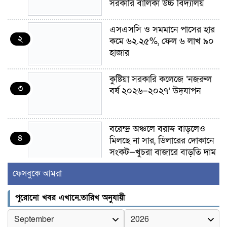
সরকারি বালিকা উচ্চ বিদ্যালয়
এসএসসি ও সমমানে পাসের হার
২
কমে ৬২.২৫%, ফেল ৬ লাখ ৯০
হাজার
কুষ্টিয়া সরকারি কলেজে ‘নজরুল
৩
বর্ষ ২০২৬–২০২৭’ উদ্‌যাপন
বরেন্দ্র অঞ্চলে বরাদ্দ বাড়লেও
৪
মিলছে না সার, ডিলারের দোকানে
সংকট—খুচরা বাজারে বাড়তি দাম
ফেসবুকে আমরা
গাংনীতে মাটি খুঁড়তেই মিলল ১০
৫
ল্যান্ডমাইন, ৫ টুলবক্স; এলাকায়
পুরোনো খবর এখানে,তারিখ অনুযায়ী
চাঞ্চল্য