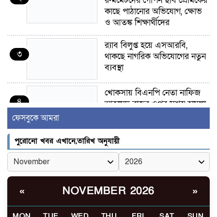
রুমমেটদের গোপন ছবি প্রেমিকের
কাছে পাঠানোর অভিযোগ, ক্ষোভ
ও আতঙ্ক শিক্ষার্থীদের
র‍্যাব বিলুপ্ত হয়ে এসআরবি,
৩
থাকছে নাগরিক অভিযোগের নতুন
ব্যবস্থা
খোকসায় বিএনপি নেতা নাফিজ
৪
আহমেদ রাজুর ওপর সশস্ত্র হামলা,
গুরুতর আহত
ফেসবুকে আমরা
সাঈদীর ছবিতে জুতা
পুরোনো খবর এখানে,তারিখ অনুযায়ী
৫
নিক্ষেপকারীরা ‘জারজ সন্তান’:
আমির হামজা
ইসলামী বিশ্ববিদ্যালয়র ৪৪
NOVEMBER 2026
«
»
৬
শিক্ষককে ঘিরে দেশব্যাপী গোপন
তৎপরতার অভিযোগ/ তদন্তে
MON
TUE
WED
THU
FRI
SAT
SUN