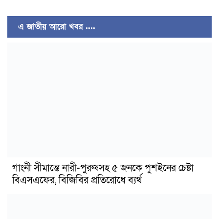
এ জাতীয় আরো খবর ....
গাংনী সীমান্তে নারী-পুরুষসহ ৫ জনকে পুশইনের চেষ্টা
বিএসএফের, বিজিবির প্রতিরোধে ব্যর্থ