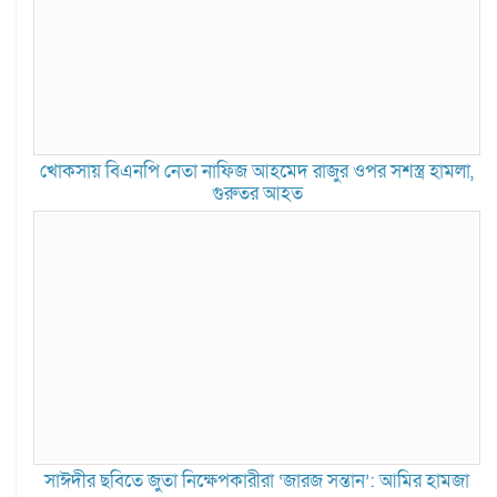
খোকসায় বিএনপি নেতা নাফিজ আহমেদ রাজুর ওপর সশস্ত্র হামলা,
গুরুতর আহত
সাঈদীর ছবিতে জুতা নিক্ষেপকারীরা ‘জারজ সন্তান’: আমির হামজা