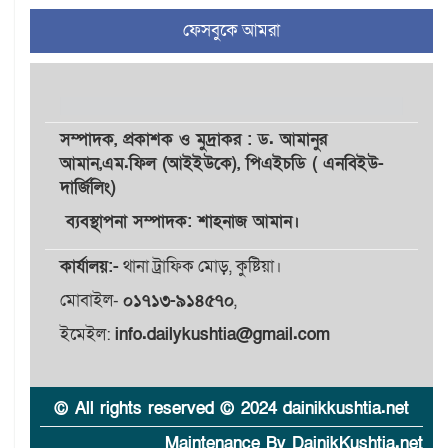
৪
থাকছে নাগরিক অভিযোগের
ফেসবুকে আমরা
নতুন ব্যবস্থা
খোকসায় বিএনপি নেতা নাফিজ
৫
আহমেদ রাজুর ওপর সশস্ত্র
হামলা, গুরুতর আহত
সম্পাদক,
প্রকাশক
ও
মুদ্রাকর
: ড. আমানুর
আমান,
এম.ফিল (আইইউকে), পিএইচডি ( এনবিইউ-
দার্জিলিং)
সাঈদীর ছবিতে জুতা
৬
নিক্ষেপকারীরা ‘জারজ সন্তান’:
ব্যবস্থাপনা সম্পাদক: শাহনাজ আমান।
আমির হামজা
কার্যালয়:-
থানা ট্রাফিক মোড়, কুষ্টিয়া।
ইসলামী বিশ্ববিদ্যালয়র ৪৪
মোবাইল-
০১৭১৩-৯১৪৫৭০
,
৭
শিক্ষককে ঘিরে দেশব্যাপী গোপন
তৎপরতার অভিযোগ/ তদন্তে
ইমেইল:
info.dailykushtia@gmail.com
গঠিত হলো উচ্চপর্যায়ের কমিটি
মাত্র ৯১ টন ভারতীয় মরিচেই
© All rights reserved © 2024 dainikkushtia.net
৮
ভেঙে পড়ল বাজার/৪০০ টাকা
Maintenance By DainikKushtia.net
কেজি দাম কে ধরে রেখেছিল?