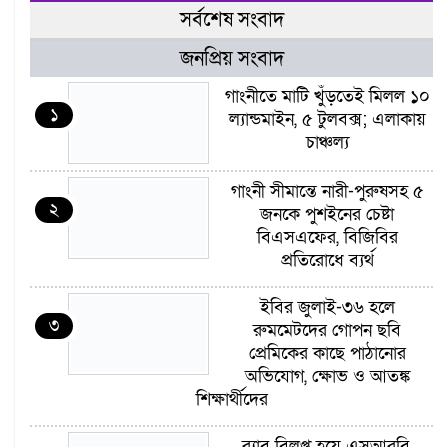
সর্বশেষ সংবাদ
জনপ্রিয় সংবাদ
গাংনীতে মাটি খুঁড়তেই মিলল ১০
১
ল্যান্ডমাইন, ৫ টুলবক্স; এলাকায়
চাঞ্চল্য
গাংনী সীমান্তে নারী-পুরুষসহ ৫
২
জনকে পুশইনের চেষ্টা
বিএসএফের, বিজিবির
প্রতিরোধে ব্যর্থ
ইবির জুলাই-৩৬ হলে
৩
রুমমেটদের গোপন ছবি
প্রেমিকের কাছে পাঠানোর
অভিযোগ, ক্ষোভ ও আতঙ্ক
শিক্ষার্থীদের
র‍্যাব বিলুপ্ত হয়ে এসআরবি,