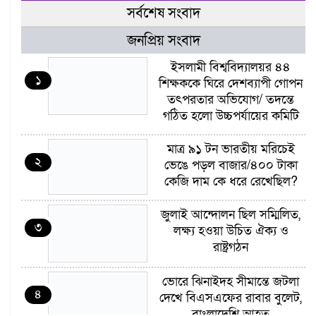
সর্বশেষ সংবাদ
জনপ্রিয় সংবাদ
ইসলামী বিশ্ববিদ্যালয়র ৪৪
১
শিক্ষককে ঘিরে দেশব্যাপী গোপন
তৎপরতার অভিযোগ/ তদন্তে
গঠিত হলো উচ্চপর্যায়ের কমিটি
মাত্র ৯১ টন ভারতীয় মরিচেই
২
ভেঙে পড়ল বাজার/৪০০ টাকা
কেজি দাম কে ধরে রেখেছিল?
জুলাই আন্দোলন ছিল সম্মিলিত,
৩
লক্ষ্য হওয়া উচিত ঐক্য ও
রাষ্ট্রগঠন
ভোরে ঝিনাইদহ সীমান্তে জটলা
৪
দেখে বিএসএফের রাবার বুলেট,
বাংলাদেশি আহত