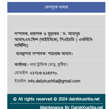
ফেসবুকে আমরা
চুয়াডাঙ্গা/ প্রথম স্ত্রীকে নিয়ে
৫
মালয়েশিয়ায়, দ্বিতীয় স্ত্রী
বুলডোজার দিয়ে ভাঙলো স্বামীর
বাড়ি
সম্পাদক,
প্রকাশক
ও
মুদ্রাকর
: ড. আমানুর
প্রথমবারের মতো এমপিওভুক্ত
আমান,
এম.ফিল (আইইউকে), পিএইচডি ( এনবিইউ-
৬
শিক্ষকদের বদলি কার্যক্রম চালু
দার্জিলিং)
ব্যবস্থাপনা সম্পাদক: শাহনাজ আমান।
গবেষণার আগে গবেষণার ভিত্তি:
কার্যালয়:-
থানা ট্রাফিক মোড়, কুষ্টিয়া।
৭
বিশ্ববিদ্যালয় কি প্রস্তুত?
মোবাইল-
০১৭১৩-৯১৪৫৭০
,
ইমেইল:
info.dailykushtia@gmail.com
ইসলামী বিশ্ববিদ্যালয়ে
৮
ওরিয়েন্টেশন/ খাদ্যে হতাশার
স্বাদ
© All rights reserved © 2024 dainikkushtia.net
Maintenance By DainikKushtia.net
যাত্রার মঞ্চে নেমে এলো নীরবতা,