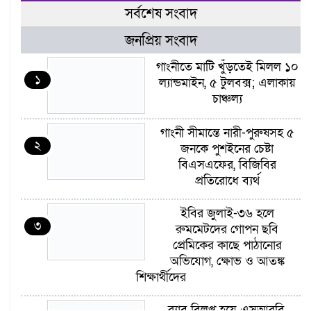
সর্বশেষ সংবাদ
জনপ্রিয় সংবাদ
গাংনীতে মাটি খুঁড়তেই মিলল ১০
১
ল্যান্ডমাইন, ৫ টুলবক্স; এলাকায়
চাঞ্চল্য
গাংনী সীমান্তে নারী-পুরুষসহ ৫
২
জনকে পুশইনের চেষ্টা
বিএসএফের, বিজিবির
প্রতিরোধে ব্যর্থ
ইবির জুলাই-৩৬ হলে
৩
রুমমেটদের গোপন ছবি
প্রেমিকের কাছে পাঠানোর
অভিযোগ, ক্ষোভ ও আতঙ্ক
শিক্ষার্থীদের
র‍্যাব বিলুপ্ত হয়ে এসআরবি,