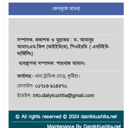
৪
থাকছে নাগরিক অভিযোগের
ফেসবুকে আমরা
নতুন ব্যবস্থা
খোকসায় বিএনপি নেতা নাফিজ
৫
আহমেদ রাজুর ওপর সশস্ত্র
হামলা, গুরুতর আহত
সম্পাদক,
প্রকাশক
ও
মুদ্রাকর
: ড. আমানুর
আমান,
এম.ফিল (আইইউকে), পিএইচডি ( এনবিইউ-
দার্জিলিং)
সাঈদীর ছবিতে জুতা
৬
নিক্ষেপকারীরা ‘জারজ সন্তান’:
ব্যবস্থাপনা সম্পাদক: শাহনাজ আমান।
আমির হামজা
কার্যালয়:-
থানা ট্রাফিক মোড়, কুষ্টিয়া।
ইসলামী বিশ্ববিদ্যালয়র ৪৪
মোবাইল-
০১৭১৩-৯১৪৫৭০
,
৭
শিক্ষককে ঘিরে দেশব্যাপী গোপন
তৎপরতার অভিযোগ/ তদন্তে
ইমেইল:
info.dailykushtia@gmail.com
গঠিত হলো উচ্চপর্যায়ের কমিটি
মাত্র ৯১ টন ভারতীয় মরিচেই
© All rights reserved © 2024 dainikkushtia.net
৮
ভেঙে পড়ল বাজার/৪০০ টাকা
Maintenance By DainikKushtia.net
কেজি দাম কে ধরে রেখেছিল?