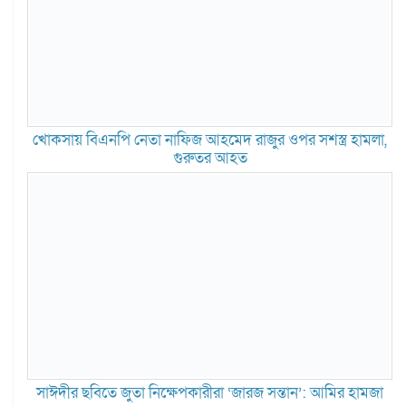
খোকসায় বিএনপি নেতা নাফিজ আহমেদ রাজুর ওপর সশস্ত্র হামলা,
গুরুতর আহত
সাঈদীর ছবিতে জুতা নিক্ষেপকারীরা ‘জারজ সন্তান’: আমির হামজা