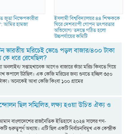
ে জুতা নিক্ষেপকারীরা
ইসলামী বিশ্ববিদ্যালয়র ৪৪ শিক্ষককে
ন’: আমির হামজা
ঘিরে দেশব্যাপী গোপন তৎপরতার
অভিযোগ/ তদন্তে গঠিত হলো
উচ্চপর্যায়ের কমিটি
 টন ভারতীয় মরিচেই ভেঙে পড়ল বাজার/৪০০ টাকা
ম কে ধরে রেখেছিল?
িয়া অনলাইন/ সপ্তাহখানেক আগেও বাজারে কাঁচা মরিচ কিনতে গিয়ে
চোখ কপালে উঠছিল। এক কেজি মরিচের জন্য গুনতে হচ্ছিল ৩৫০
াকা। অনেকেই আধা কেজি কিংবা ১০০ গ্রামের
্দোলন ছিল সম্মিলিত, লক্ষ্য হওয়া উচিত ঐক্য ও
 আমান বাংলাদেশের রাজনৈতিক ইতিহাসে ২০২৪ সালের গণ-
 গুরুত্বপূর্ণ অধ্যায়। এটি ছিল একটি নির্বাচনবিমুখ এক কেন্দ্রীক