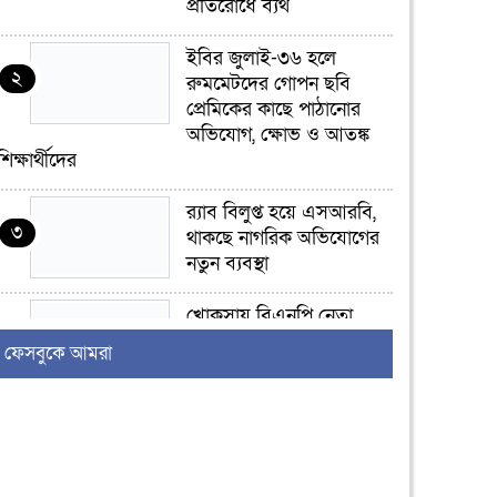
প্রতিরোধে ব্যর্থ
ইবির জুলাই-৩৬ হলে
২
রুমমেটদের গোপন ছবি
প্রেমিকের কাছে পাঠানোর
অভিযোগ, ক্ষোভ ও আতঙ্ক
শিক্ষার্থীদের
র‍্যাব বিলুপ্ত হয়ে এসআরবি,
৩
থাকছে নাগরিক অভিযোগের
নতুন ব্যবস্থা
খোকসায় বিএনপি নেতা
৪
নাফিজ আহমেদ রাজুর ওপর
ফেসবুকে আমরা
সশস্ত্র হামলা, গুরুতর আহত
সাঈদীর ছবিতে জুতা
৫
নিক্ষেপকারীরা ‘জারজ
সন্তান’: আমির হামজা