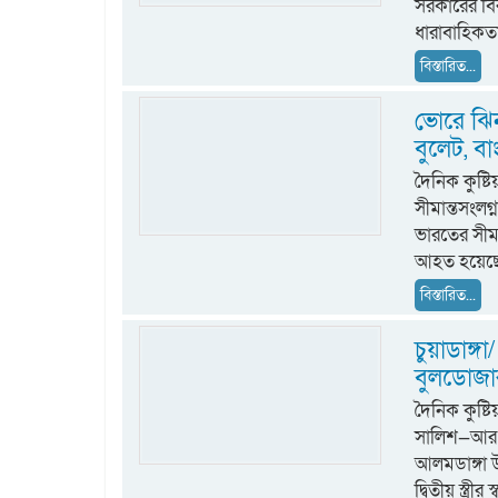
সরকারের বি
ধারাবাহিকতা
বিস্তারিত...
ভোরে ঝি
বুলেট, 
দৈনিক কুষ্ট
সীমান্তসংল
ভারতের সীমা
আহত হয়েছেন
বিস্তারিত...
চুয়াডাঙ্গা/
বুলডোজার
দৈনিক কুষ
সালিশ—আর এ
আলমডাঙ্গা উ
দ্বিতীয় স্ত্রী