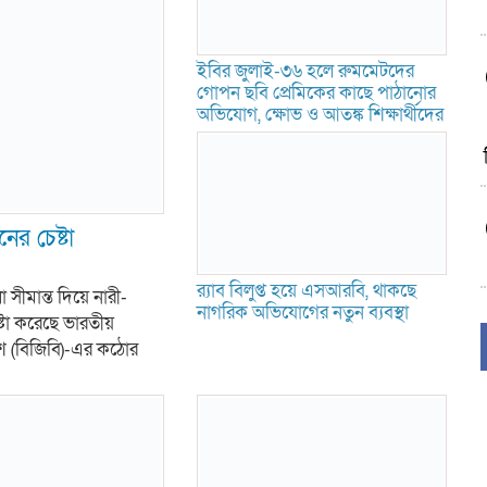
ইবির জুলাই-৩৬ হলে রুমমেটদের
গোপন ছবি প্রেমিকের কাছে পাঠানোর
অভিযোগ, ক্ষোভ ও আতঙ্ক শিক্ষার্থীদের
ের চেষ্টা
র‍্যাব বিলুপ্ত হয়ে এসআরবি, থাকছে
ীমান্ত দিয়ে নারী-
নাগরিক অভিযোগের নতুন ব্যবস্থা
টা করেছে ভারতীয়
দেশ (বিজিবি)-এর কঠোর