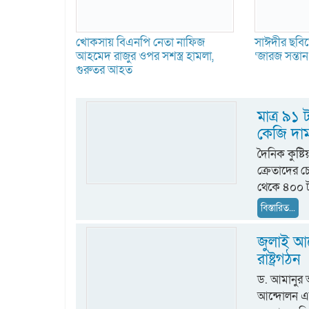
খোকসায় বিএনপি নেতা নাফিজ
সাঈদীর ছবিত
আহমেদ রাজুর ওপর সশস্ত্র হামলা,
‘জারজ সন্তা
গুরুতর আহত
মাত্র ৯১
কেজি দা
দৈনিক কুষ্ট
ক্রেতাদের 
থেকে ৪০০ ট
বিস্তারিত...
জুলাই আন
রাষ্ট্রগঠন
ড. আমানুর
আন্দোলন একটি