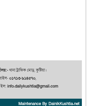
যালয়:-
থানা ট্রাফিক মোড়, কুষ্টিয়া।
বাইল-
০১৭১৩-৯১৪৫৭০
,
েইল:
info.dailykushtia@gmail.com
Maintenance By DainikKushtia.net