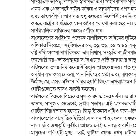
সাংস্কৃতিক অস্তিত্ব, নাগরিক স্বাধীনতা এবং সাংবিধানিক মূ
এমন এক প্রেক্ষাপটে বাউল-ফকির ও সন্ন্যাসীদের ওপর হা
এবং তাৎপর্যপূর্ণ। আদালত শুধু তদন্তের নির্দেশই দেননি; এ
করতে রাষ্ট্রের ব্যর্থতাকে কেন অবৈধ ঘোষণা করা হবে না। এ
সাংবিধানিক দায়িত্বের কেন্দ্রে পৌঁছে যায়।
বাংলাদেশের সংবিধান প্রত্যেক নাগরিককে আইনের দৃষ্টিতে স
অধিকার দিয়েছে। সংবিধানের ২৭, ৩১, ৩৬, ৩৯ ও ৪১ অনুচ
রাষ্ট্র যদি কোনো নাগরিককে তার বিশ্বাস, সংস্কৃতি বা জীবনাচর
জনগোষ্ঠী নয়—ক্ষতিগ্রস্ত হয় সংবিধানের প্রতি জনগণের আস্
বাউলদের ওপর নির্যাতনের ইতিহাস আজকের নয়। গত দুই
অনুষ্ঠান বন্ধ করে দেওয়া, গান নিষিদ্ধের চেষ্টা এবং স
উঠেছে যে, এসব ঘটনার বিচার হয়নি কিংবা অপরাধীদের বিরুদ্ধ
গোষ্ঠীগুলোকে আরও সাহসী করেছে।
বাউলদের বিরুদ্ধে বিদ্বেষের মূল কারণ তাদের দর্শন। তারা
ভাষায়, মানুষের ভেতরেই স্রষ্টার সন্ধান। এই মানবতাবাদী
গোষ্ঠীর বিরাগভাজন হয়েছে। কিন্তু ইতিহাস এটাও বলে—চিন্ত
বাংলাদেশের সাংস্কৃতিক ইতিহাসে লালন শাহ কেবল একজন সা
নাম। তাঁর জন্মভূমি কুষ্টিয়া আজও সেই মানবতার বাণী ব
মানুষের পরিচয়ই মুখ্য। তাই কুষ্টিয়া থেকে যখন হ