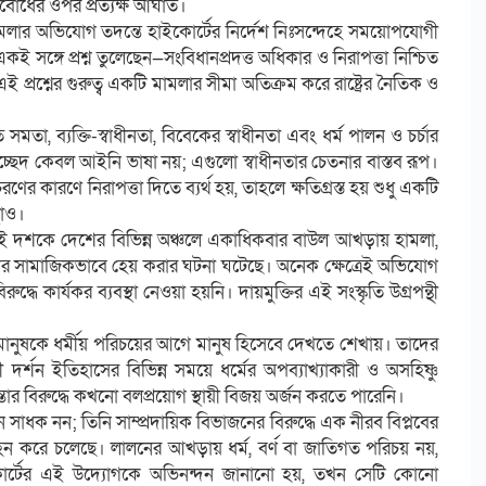
ল্যবোধের ওপর প্রত্যক্ষ আঘাত।
মলার অভিযোগ তদন্তে হাইকোর্টের নির্দেশ নিঃসন্দেহে সময়োপযোগী
কই সঙ্গে প্রশ্ন তুলেছেন—সংবিধানপ্রদত্ত অধিকার ও নিরাপত্তা নিশ্চিত
ই প্রশ্নের গুরুত্ব একটি মামলার সীমা অতিক্রম করে রাষ্ট্রের নৈতিক ও
মতা, ব্যক্তি-স্বাধীনতা, বিবেকের স্বাধীনতা এবং ধর্ম পালন ও চর্চার
্ছেদ কেবল আইনি ভাষা নয়; এগুলো স্বাধীনতার চেতনার বাস্তব রূপ।
ণের কারণে নিরাপত্তা দিতে ব্যর্থ হয়, তাহলে ক্ষতিগ্রস্ত হয় শুধু একটি
থাও।
 দশকে দেশের বিভিন্ন অঞ্চলে একাধিকবার বাউল আখড়ায় হামলা,
াধকদের সামাজিকভাবে হেয় করার ঘটনা ঘটেছে। অনেক ক্ষেত্রেই অভিযোগ
ে কার্যকর ব্যবস্থা নেওয়া হয়নি। দায়মুক্তির এই সংস্কৃতি উগ্রপন্থী
 মানুষকে ধর্মীয় পরিচয়ের আগে মানুষ হিসেবে দেখতে শেখায়। তাদের
 দর্শন ইতিহাসের বিভিন্ন সময়ে ধর্মের অপব্যাখ্যাকারী ও অসহিষ্ণু
ার বিরুদ্ধে কখনো বলপ্রয়োগ স্থায়ী বিজয় অর্জন করতে পারেনি।
ধক নন; তিনি সাম্প্রদায়িক বিভাজনের বিরুদ্ধে এক নীরব বিপ্লবের
হন করে চলেছে। লালনের আখড়ায় ধর্ম, বর্ণ বা জাতিগত পরিচয় নয়,
াইকোর্টের এই উদ্যোগকে অভিনন্দন জানানো হয়, তখন সেটি কোনো