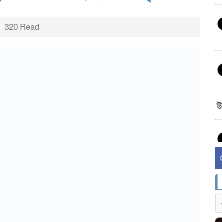
320 Read
উ
র