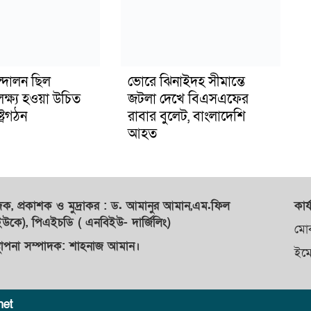
্দোলন ছিল
ভোরে ঝিনাইদহ সীমান্তে
লক্ষ্য হওয়া উচিত
জটলা দেখে বিএসএফের
ট্রগঠন
রাবার বুলেট, বাংলাদেশি
আহত
াদক,
প্রকাশক
ও
মুদ্রাকর
: ড. আমানুর আমান,
এম.ফিল
কার্
কে), পিএইচডি ( এনবিইউ- দার্জিলিং)
মো
্থাপনা সম্পাদক: শাহনাজ আমান।
ইম
net