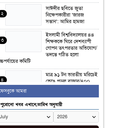
সাঈদীর ছবিতে জুতা
২
নিক্ষেপকারীরা ‘জারজ
সন্তান’: আমির হামজা
ইসলামী বিশ্ববিদ্যালয়র ৪৪
৩
শিক্ষককে ঘিরে দেশব্যাপী
গোপন তৎপরতার অভিযোগ/
তদন্তে গঠিত হলো
চ্চপর্যায়ের কমিটি
মাত্র ৯১ টন ভারতীয় মরিচেই
৪
ভেঙে পড়ল বাজার/৪০০
টাকা কেজি দাম কে ধরে
ফেসবুকে আমরা
েখেছিল?
পুরোনো খবর এখানে,তারিখ অনুযায়ী
জুলাই আন্দোলন ছিল
৫
সম্মিলিত, লক্ষ্য হওয়া উচিত
ঐক্য ও রাষ্ট্রগঠন