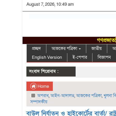
August 7, 2026, 10:49 am
গণপ্রজাতন
প্রচ্ছদ
আজকের পত্রিকা
জাতীয়
আন
English Version
ই-পেপার
বিজ্ঞাপন
সংবাদ শিরোনাম :
Home
অপরাধ
,
আইন-আদালত
,
আজকের পত্রিকা
,
খুলনা ব
সম্পাদকীয়
বাউল নির্যাতন ও হাইকোর্টের বার্তা/ রাষ