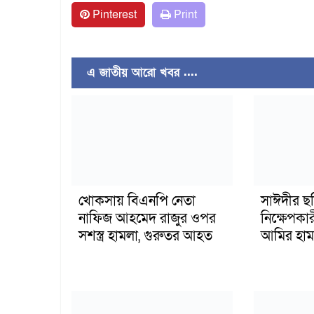
Pinterest
Print
এ জাতীয় আরো খবর ....
খোকসায় বিএনপি নেতা
সাঈদীর ছ
নাফিজ আহমেদ রাজুর ওপর
নিক্ষেপকার
সশস্ত্র হামলা, গুরুতর আহত
আমির হাম