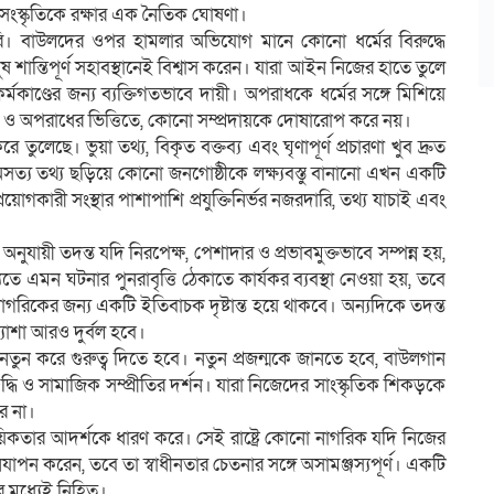
ী সংস্কৃতিকে রক্ষার এক নৈতিক ঘোষণা।
রুরি। বাউলদের ওপর হামলার অভিযোগ মানে কোনো ধর্মের বিরুদ্ধে
ুষ শান্তিপূর্ণ সহাবস্থানেই বিশ্বাস করেন। যারা আইন নিজের হাতে তুলে
কর্মকাণ্ডের জন্য ব্যক্তিগতভাবে দায়ী। অপরাধকে ধর্মের সঙ্গে মিশিয়ে
 ও অপরাধের ভিত্তিতে, কোনো সম্প্রদায়কে দোষারোপ করে নয়।
। ভুয়া তথ্য, বিকৃত বক্তব্য এবং ঘৃণাপূর্ণ প্রচারণা খুব দ্রুত
মে অসত্য তথ্য ছড়িয়ে কোনো জনগোষ্ঠীকে লক্ষ্যবস্তু বানানো এখন একটি
োগকারী সংস্থার পাশাপাশি প্রযুক্তিনির্ভর নজরদারি, তথ্য যাচাই এবং
নুযায়ী তদন্ত যদি নিরপেক্ষ, পেশাদার ও প্রভাবমুক্তভাবে সম্পন্ন হয়,
মন ঘটনার পুনরাবৃত্তি ঠেকাতে কার্যকর ব্যবস্থা নেওয়া হয়, তবে
ি নাগরিকের জন্য একটি ইতিবাচক দৃষ্টান্ত হয়ে থাকবে। অন্যদিকে তদন্ত
ত্যাশা আরও দুর্বল হবে।
 নতুন করে গুরুত্ব দিতে হবে। নতুন প্রজন্মকে জানতে হবে, বাউলগান
্ধি ও সামাজিক সম্প্রীতির দর্শন। যারা নিজেদের সাংস্কৃতিক শিকড়কে
ে না।
ায়িকতার আদর্শকে ধারণ করে। সেই রাষ্ট্রে কোনো নাগরিক যদি নিজের
যাপন করেন, তবে তা স্বাধীনতার চেতনার সঙ্গে অসামঞ্জস্যপূর্ণ। একটি
করার মধ্যেই নিহিত।