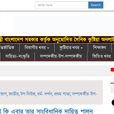
Search
্ত্রী বাংলাদেশ সরকার কর্তৃক অনুমোদিত দৈনিক কুষ্টিয়া অনলা
্তর্জাতিক
বিভাগীয় খবর
কুষ্টিয়ার খবর
শিক্ষাঙ্গন
সাহিত্য–সংস্কৃতি
সম্পাদকীয়-উপ-সম্পাদকীয়
ভিডিও খবর
খোকসায়
িভাগ
,
জাতীয়
,
টপ নিউজ
,
ধর্ম- দর্শন
,
প্রথম পাতা
,
সম্পাদকীয়-উপ-
্ট্র কি এবার তার সাংবিধানিক দায়িত্ব পালন