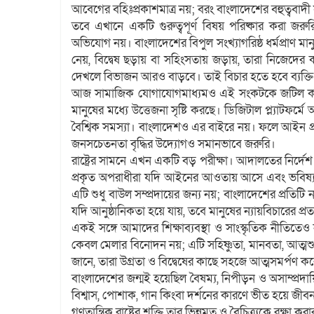
আবেগের বহিঃপ্রকাশমাত্র নয়; বরং বাংলাদেশের বহুত্ববাদ
তবে এখানে একটি গুরুত্বপূর্ণ বিষয় পরিষ্কার করা জ
অভিযোগ নয়। বাংলাদেশের বিপুল সংখ্যাগরিষ্ঠ ধর্মপ্রাণ মান
নেয়, বিদ্বেষ ছড়ায় বা সহিংসতায় জড়ায়, তারা নিজেদের 
দেখলে বিভাজন আরও বাড়বে। তাই বিচার হতে হবে ব্যক্তি
আজ সামাজিক যোগাযোগমাধ্যমও এই সংকটকে জটিল করে তুলেছে
মানুষের মধ্যে উত্তেজনা সৃষ্টি করছে। ডিজিটাল প্ল্যাটফর্
বৈশ্বিক সমস্যা। বাংলাদেশও এর বাইরে নয়। ফলে আইন প্রয়
জনসচেতনতা বৃদ্ধির উদ্যোগও সমানভাবে জরুরি।
রাষ্ট্রের সামনে এখন একটি বড় পরীক্ষা। আদালতের নির্দেশ অ
প্রকৃত অপরাধীরা যদি আইনের আওতায় আসে এবং ভবিষ্যতে এ
এটি শুধু বাউল সম্প্রদায়ের জন্য নয়; বাংলাদেশের প্রতিট
যদি আনুষ্ঠানিকতা হয়ে যায়, তবে মানুষের ন্যায়বিচারের প্র
একই সঙ্গে আমাদের শিক্ষাব্যবস্থা ও সাংস্কৃতিক নীতিতেও
কেবল মেলার বিনোদন নয়; এটি সহিষ্ণুতা, মানবতা, আত্মশুদ
জানে, তারা উগ্রতা ও বিদ্বেষের কাছে সহজে আত্মসমর্পণ কর
বাংলাদেশের জন্মই হয়েছিল বৈষম্য, নিপীড়ন ও অসাম্প্রদ
বিশ্বাস, পোশাক, গান কিংবা দর্শনের কারণে ভীত হয়ে জীবন
গণতান্ত্রিক রাষ্ট্রের শক্তি তার ভিন্নমত ও বৈচিত্র্যকে রক্ষা 