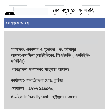
র‍্যাব বিলুপ্ত হয়ে এসআরবি,
৪
থাকছে নাগরিক অভিযোগের নতুন
ব্যবস্থা
ফেসবুকে আমরা
খোকসায় বিএনপি নেতা নাফিজ
৫
আহমেদ রাজুর ওপর সশস্ত্র হামলা,
গুরুতর আহত
সম্পাদক,
প্রকাশক
ও
মুদ্রাকর
: ড. আমানুর
আমান,
এম.ফিল (আইইউকে), পিএইচডি ( এনবিইউ-
সাঈদীর ছবিতে জুতা
দার্জিলিং)
৬
নিক্ষেপকারীরা ‘জারজ সন্তান’:
আমির হামজা
ব্যবস্থাপনা সম্পাদক: শাহনাজ আমান।
কার্যালয়:-
থানা ট্রাফিক মোড়, কুষ্টিয়া।
ইসলামী বিশ্ববিদ্যালয়র ৪৪
৭
শিক্ষককে ঘিরে দেশব্যাপী গোপন
মোবাইল-
০১৭১৩-৯১৪৫৭০
,
তৎপরতার অভিযোগ/ তদন্তে
ইমেইল:
info.dailykushtia@gmail.com
গঠিত হলো উচ্চপর্যায়ের কমিটি