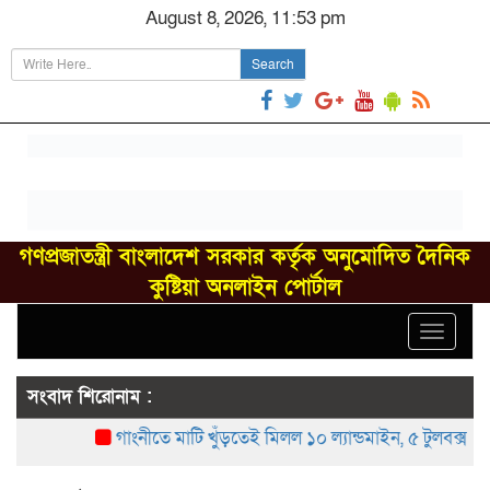
August 8, 2026, 11:53 pm
Search
গণপ্রজাতন্ত্রী বাংলাদেশ সরকার কর্তৃক অনুমোদিত দৈনিক
কুষ্টিয়া অনলাইন পোর্টাল
Toggle
navigat
সংবাদ শিরোনাম :
গাংনীতে মাটি খুঁড়তেই মিলল ১০ ল্যান্ডমাইন, ৫ টুলবক্স; এল