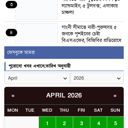
৩
ল্যান্ডমাইন, ৫ টুলবক্স; এলাকায়
চাঞ্চল্য
গাংনী সীমান্তে নারী-পুরুষসহ ৫
৪
জনকে পুশইনের চেষ্টা
বিএসএফের, বিজিবির প্রতিরোধে
ব্যর্থ
ফেসবুকে আমরা
ইবির জুলাই-৩৬ হলে
৫
পুরোনো খবর এখানে,তারিখ অনুযায়ী
রুমমেটদের গোপন ছবি প্রেমিকের
কাছে পাঠানোর অভিযোগ, ক্ষোভ
ও আতঙ্ক শিক্ষার্থীদের
র‍্যাব বিলুপ্ত হয়ে এসআরবি,
APRIL 2026
«
»
৬
থাকছে নাগরিক অভিযোগের নতুন
ব্যবস্থা
MON
TUE
WED
THU
FRI
SAT
SUN
খোকসায় বিএনপি নেতা নাফিজ
1
2
3
4
5
৭