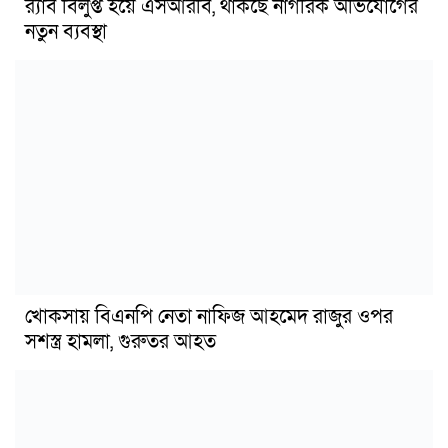
র‍্যাব বিলুপ্ত হয়ে এসআরবি, থাকছে নাগরিক অভিযোগের
নতুন ব্যবস্থা
খোকসায় বিএনপি নেতা নাফিজ আহমেদ রাজুর ওপর
সশস্ত্র হামলা, গুরুতর আহত