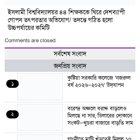
ইসলামী বিশ্ববিদ্যালয়র ৪৪ শিক্ষককে ঘিরে দেশব্যাপী
গোপন তৎপরতার অভিযোগ/ তদন্তে গঠিত হলো
উচ্চপর্যায়ের কমিটি
Comments are closed.
সর্বশেষ সংবাদ
জনপ্রিয় সংবাদ
কুষ্টিয়া সরকারি কলেজে ‘নজরুল
১
বর্ষ ২০২৬–২০২৭’ উদ্‌যাপন
বরেন্দ্র অঞ্চলে বরাদ্দ বাড়লেও
২
মিলছে না সার, ডিলারের দোকানে
সংকট—খুচরা বাজারে বাড়তি দাম
গাংনীতে মাটি খুঁড়তেই মিলল ১০