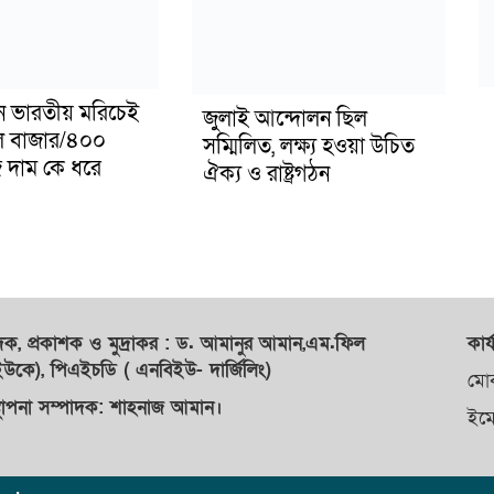
টন ভারতীয় মরিচেই
জুলাই আন্দোলন ছিল
ল বাজার/৪০০
সম্মিলিত, লক্ষ্য হওয়া উচিত
 দাম কে ধরে
ঐক্য ও রাষ্ট্রগঠন
াদক,
প্রকাশক
ও
মুদ্রাকর
: ড. আমানুর আমান,
এম.ফিল
কার্
কে), পিএইচডি ( এনবিইউ- দার্জিলিং)
মো
্থাপনা সম্পাদক: শাহনাজ আমান।
ইম