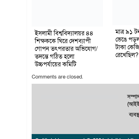
মাত্র ৯১ 
ইসলামী বিশ্ববিদ্যালয়র ৪৪
ভেঙে পড়
শিক্ষককে ঘিরে দেশব্যাপী
টাকা কেজি
গোপন তৎপরতার অভিযোগ/
রেখেছিল?
তদন্তে গঠিত হলো
উচ্চপর্যায়ের কমিটি
Comments are closed.
সম্প
(আইইউ
ব্যবস