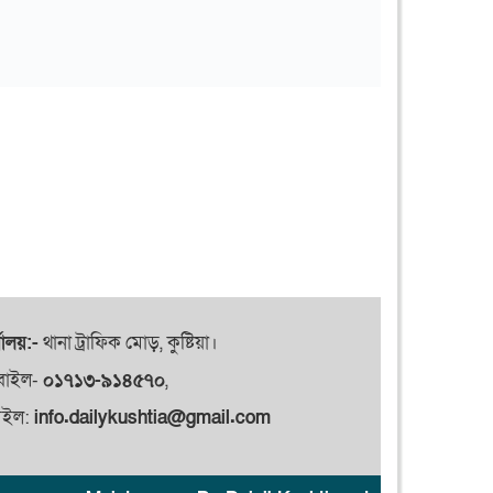
যালয়:-
থানা ট্রাফিক মোড়, কুষ্টিয়া।
বাইল-
০১৭১৩-৯১৪৫৭০
,
েইল:
info.dailykushtia@gmail.com