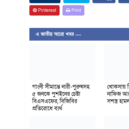
Pinterest
Print
এ জাতীয় আরো খবর ....
গাংনী সীমান্তে নারী-পুরুষসহ
খোকসায় ব
৫ জনকে পুশইনের চেষ্টা
নাফিজ আহ
বিএসএফের, বিজিবির
সশস্ত্র হ
প্রতিরোধে ব্যর্থ