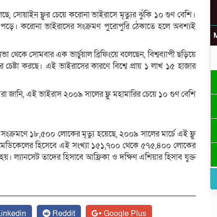
চও) বলেছে, সোয়াইন ফ্লুর চেয়ে করোনা ভাইরাসে মৃত্যুর ঝুঁকি ১০ গুণ বেশি।
য়ে পড়ে। করোনা ভাইরাসের সংক্রমণ পুরোপুরি ঠেকাতে হলে অবশ্যই
নেভা থেকে সোমবার এক ভার্চুয়াল ব্রিফিংয়ে বলেছেন, বিশ্বব্যাপী ছড়িয়ে
উ
ার চেষ্টা করছে। এই ভাইরাসের কারণে বিশ্বে প্রায় ১ লাখ ১৫ হাজার
।
 জানি, এই ভাইরাস ২০০৯ সালের ফ্লু মহামারির চেয়ে ১০ গুণ বেশি
র
ংক্রমণে ১৮,৫০০ লোকের মৃত্যু হয়েছে, ২০০৯ সালের মার্চে এই ফ্লু
ানসেট মেডিকেলের হিসেবে এই সংখ্যা ১৫১,৭০০ থেকে ৫৭৫,৪০০ লোকের
হয়। ল্যানসেট তাদের হিসাবে আফ্রিকা ও দক্ষিণ এশিয়ার হিসাব যুক্ত
inkedin
Reddit
Google Plus