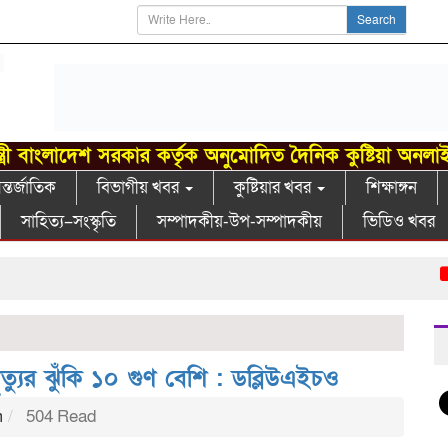
Search
্ত্রী বাংলাদেশ সরকার কর্তৃক অনুমোদিত দৈনিক কুষ্টিয়া অনলা
্তর্জাতিক
বিভাগীয় খবর
কুষ্টিয়ার খবর
শিক্ষাঙ্গন
সাহিত্য–সংস্কৃতি
সম্পাদকীয়-উপ-সম্পাদকীয়
ভিডিও খবর
গাং
্যুর ঝুঁকি ১০ গুণ বেশি : ডব্লিউএইচও
m
504 Read