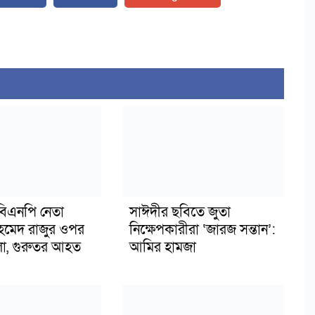
িএনপি নেতা
সাঈদীর ছবিতে জুতা
মেদ রাজুর ওপর
নিক্ষেপকারীরা ‘জারজ সন্তান’:
ামলা, গুরুতর আহত
আমির হামজা