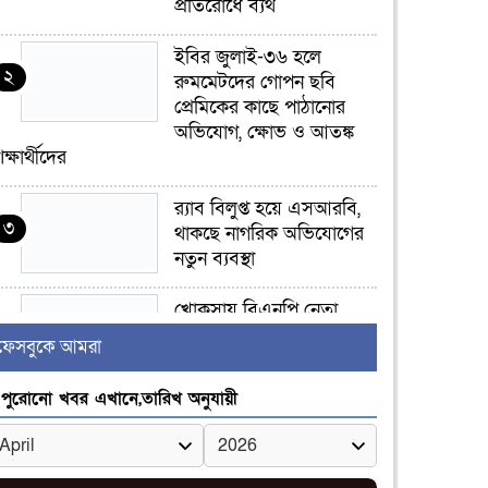
প্রতিরোধে ব্যর্থ
ইবির জুলাই-৩৬ হলে
২
রুমমেটদের গোপন ছবি
প্রেমিকের কাছে পাঠানোর
অভিযোগ, ক্ষোভ ও আতঙ্ক
িক্ষার্থীদের
র‍্যাব বিলুপ্ত হয়ে এসআরবি,
৩
থাকছে নাগরিক অভিযোগের
নতুন ব্যবস্থা
খোকসায় বিএনপি নেতা
৪
নাফিজ আহমেদ রাজুর ওপর
ফেসবুকে আমরা
সশস্ত্র হামলা, গুরুতর আহত
পুরোনো খবর এখানে,তারিখ অনুযায়ী
সাঈদীর ছবিতে জুতা
৫
নিক্ষেপকারীরা ‘জারজ
সন্তান’: আমির হামজা