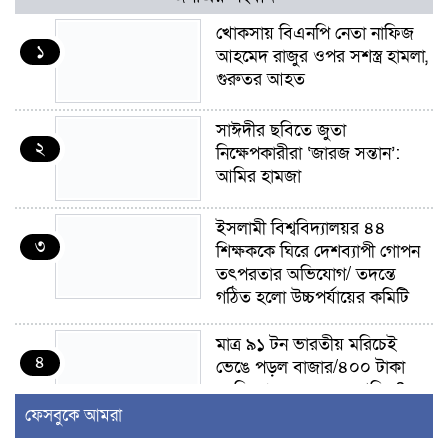
খোকসায় বিএনপি নেতা নাফিজ
১
আহমেদ রাজুর ওপর সশস্ত্র হামলা,
গুরুতর আহত
সাঈদীর ছবিতে জুতা
২
নিক্ষেপকারীরা ‘জারজ সন্তান’:
আমির হামজা
ইসলামী বিশ্ববিদ্যালয়র ৪৪
৩
শিক্ষককে ঘিরে দেশব্যাপী গোপন
তৎপরতার অভিযোগ/ তদন্তে
গঠিত হলো উচ্চপর্যায়ের কমিটি
মাত্র ৯১ টন ভারতীয় মরিচেই
৪
ভেঙে পড়ল বাজার/৪০০ টাকা
কেজি দাম কে ধরে রেখেছিল?
ফেসবুকে আমরা
জুলাই আন্দোলন ছিল সম্মিলিত,