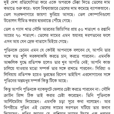
দুই দেশ প্রতিযোগিতা করে একে অপরকে টেক্কা দিতে তেলের দাম
কমাতে শুরু করে। ফলে বিশ্ববাজারে তেলের দাম কমেছে ব্যাপকভাবে।
তেল সংরক্ষণাগারে জায়গা ফুরিয়ে আসছে। তেল কোম্পানিগুলো
উত্তোলন সীমিত করার দ্বারপ্রান্তে পৌঁছে গেছে।
তেল ও গ্যাস খাত সৌদি আরবের জিডিপির প্রায় ৫০ শতাংশ ও রপ্তানি
আয়ের ৭০ শতাংশ। তেলের দামের এমন ভয়াবহ দরপতনের ফলে
এসব আয় যেন স্রেফ বাতাসে মিইয়ে গেছে।
পুতিনকে চেনেন এমন যে কেউই আপনাকে বলবেন যে, আপনি তার
সঙ্গে যত খুশি দরকষাকষি করতে চান, করতে পারবেন। এমনকি
আঞ্চলিক যুদ্ধে প্রতিপক্ষ হলেও তার খুব আপত্তি নেই; আপনি কাজ
চালিয়ে যাওয়ার মতো সম্পর্ক তার সঙ্গে রাখতে পারবেন। সিরিয়া ও
লিবিয়ায় প্রতিপক্ষ হয়েও তুরস্কের রিসেপ তাইয়িপ এরদোগানের সঙ্গে
পুতিনের অম্লমধুর সম্পর্ক কিন্তু টিকে আছে।
কিন্তু আপনি পুতিনকে ব্যাকফুটে ফেলার চেষ্টা করতে পারবেন না। সৌদি
ক্রাউন প্রিন্স ঠিক তাই করার চেষ্টা করেছেন। তিনি পুতিনকে
আল্টিমেটাম দিয়েছেন। এমনকি চড়া সুরে কথা বলেছেন। আর
বিপরীতে পুতিন এই তেলের দামের দরপতন ঘটিয়ে তার জবাব
দিয়েছেন। পুতিন জানেন যে, রাশিয়ার আয়ের উৎসে এক ধরণের