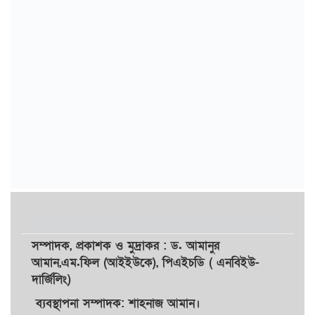
সম্পাদক,
প্রকাশক
ও
মুদ্রাকর
: ড. আমানুর
আমান,
এম.ফিল (আইইউকে), পিএইচডি ( এনবিইউ-
দার্জিলিং)
ব্যবস্থাপনা সম্পাদক: শাহনাজ আমান।