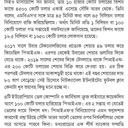
সিইও মাসায়োশি সন জানান, তার ১০ হাজার কোটি ডলারের ভিশন
ফান্ডে ৪৫০০ কোটি ডলার একাই এসেছে সৌদি আরব থেকে। তিনি
বলেন, এমবিএস’র সঙ্গে মাত্র ৪৫ মিনিট কথা বলে ৪৫ বিলিয়ন ডলার
বিনিয়োগে রাজি করিয়েছিলাম। অর্থাৎ মিনিট প্রতি ১ বিলিয়ন বা ১০০
কোটি ডলার! গত সপ্তাহেই সফটব্যাংক জানিয়েছে, তাদের ভিশন ফান্ডে
১৬.৫ বিলিয়ন বা ১৬৫০ কোটি ডলার লোকসান হয়েছে।
২০১৭ সালে উবার টেকনোলজিসের প্রত্যেক শেয়ার ৪৯ ডলার করে
কিনেছিল পিআইএফ। এরপর থেকেই উবারের শেয়ার তলানির দিকে
যেতে থাকে। ২০১৯ সালের শেষের দিকে টেসলাতে থাকে পিআইএফ-
এর ২০০ কোটি ডলারের শেয়ার বিক্রি করে দেওয়া হয়। এর ঠিক
পরপরই টেসলার শেয়ার আকাশচুম্বী হতে থাকে! এই বছর শেয়ারের দাম
৮০ ভাগ বেড়েছে! সেই হিসেবে নিউক্যাসেল ইউনাইটেড ফুটবল ক্লাব
কেনাটা খুব ভয়াবহ কিছু মনে হচ্ছে না।
৪টি ইউরোপিয়ান তেল কোম্পানি ও কার্নিভাল ক্রুজ লাইনারে কয়েকদিন
আগে ১০০ কোটি ডলার হারিয়েছে পিআইএফ। এর ২ সপ্তাহ না যেতেই
তেলের দামে বিশাল ধস। পিআইএফ’র বিনিয়োগের এমন ভগ্নদশার
কারণেই প্রশ্ন উঠছে সৌদি আরব আদৌ তেলের ওপর নির্ভরশীলতা থেকে
সরে আসতে পারবে কিনা। মধ্যপ্রাচ্যের এক শীর্ষ ব্যাংকার সম্প্রতি