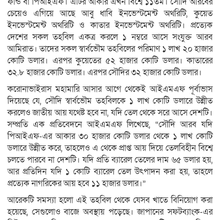
ফান্ড বা পিআইএফ। এটির আকার এখন বিশ্বে ১১তম। সৌদি আরবের
চেয়েও এগিয়ে আছে আবু ধাবি ইনভেস্টমেন্ট অথরিটি, কুয়েত
ইনভেস্টমেন্ট অথরিটি ও কাতার ইনভেস্টমেন্ট অথরিটি। প্রত্যেক
দেশের সকল তহবিল একত্র করলে ১ নম্বরে আসে সংযুক্ত আরব
আমিরাত। তাদের সকল স্বার্বভৌম তহবিলের পরিমাণ ১ লাখ ২০ হাজার
কোটি ডলার। এরপর কুয়েতের ৫২ হাজার কোটি ডলার। কাতারের
৩২.৮ হাজার কোটি ডলার। এরপর সৌদির ৩২ হাজার কোটি ডলার।
করোনাভাইরাস মহামারি আসার আগে থেকেই আইএমএফ পূর্বাভাস
দিয়েছে যে, সৌদি স্বার্বভৌম তহবিলকে ১ লাখ কোটি ডলারে উন্নীত
করলেও জাতীয় আয় যথেষ্ট হবে না, যদি তেল থেকে সরে আসে দেশটি।
সম্প্রতি এক প্রতিবেদনে আইএমএফ লিখেছে, “সৌদি আরব যদি
পিআইএফ-এর আকার ৩০ হাজার কোটি ডলার থেকে ১ লাখ কোটি
ডলারে উন্নীত করে, তাহলেও এ থেকে প্রাপ্ত আয় দিয়ে তেলবিহীন বিশ্বে
চলতে পারবে না দেশটি। যদি প্রতি ব্যারেল তেলের দাম ৬৫ ডলার হয়,
আর প্রতিদিন যদি ১ কোটি ব্যারেল তেল উৎপাদন করা হয়, তাহলে
প্রত্যেক নাগরিকের আয় হবে ১১ হাজার ডলার।”
আরেকটি সমস্যা হলো এই তহবিল থেকে যেসব খাতে বিনিয়োগ করা
হয়েছে, সেগুলোও বাজে অবস্থায় পড়েছে। জাপানের সফটব্যাংক-এর