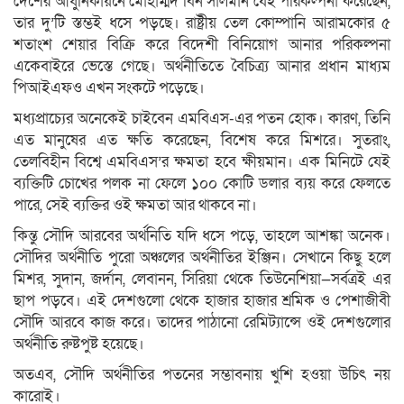
দেশের আধুনিকায়নে মোহাম্মদ বিন সালমান যেই পরিকল্পনা করেছেন,
তার দু’টি স্তম্ভই ধসে পড়ছে। রাষ্ট্রীয় তেল কোম্পানি আরামকোর ৫
শতাংশ শেয়ার বিক্রি করে বিদেশী বিনিয়োগ আনার পরিকল্পনা
একেবাইরে ভেস্তে গেছে। অর্থনীতিতে বৈচিত্র্য আনার প্রধান মাধ্যম
পিআইএফও এখন সংকটে পড়েছে।
মধ্যপ্রাচ্যের অনেকেই চাইবেন এমবিএস-এর পতন হোক। কারণ, তিনি
এত মানুষের এত ক্ষতি করেছেন, বিশেষ করে মিশরে। সুতরাং,
তেলবিহীন বিশ্বে এমবিএস’র ক্ষমতা হবে ক্ষীয়মান। এক মিনিটে যেই
ব্যক্তিটি চোখের পলক না ফেলে ১০০ কোটি ডলার ব্যয় করে ফেলতে
পারে, সেই ব্যক্তির ওই ক্ষমতা আর থাকবে না।
কিন্তু সৌদি আরবের অর্থনিতি যদি ধসে পড়ে, তাহলে আশঙ্কা অনেক।
সৌদির অর্থনীতি পুরো অঞ্চলের অর্থনীতির ইঞ্জিন। সেখানে কিছু হলে
মিশর, সুদান, জর্দান, লেবানন, সিরিয়া থেকে তিউনেশিয়া—সর্বত্রই এর
ছাপ পড়বে। এই দেশগুলো থেকে হাজার হাজার শ্রমিক ও পেশাজীবী
সৌদি আরবে কাজ করে। তাদের পাঠানো রেমিট্যান্সে ওই দেশগুলোর
অর্থনীতি রুষ্টপুষ্ট হয়েছে।
অতএব, সৌদি অর্থনীতির পতনের সম্ভাবনায় খুশি হওয়া উচিৎ নয়
কারোই।