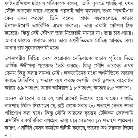
ফাইন্যান্সিয়াল টাইমস পত্রিকাকে বলেন, “আমি বুঝতে পারছি না, যখন
সৌদি আরবের কাছে প্রত্যেক পয়সাই অতি মূল্যবান, তখন পিআইএফ
কেন এমন করছে!” তিনি বলেন, “প্রথম বছরগুলোতে কাতার
ইনভেস্টমেন্ট অথরিটিও এমন করতো। তারা একটা কৌশল ঠিক
করেছে। কিন্তু সেই কৌশল তারা নিজেরাই মানছে না। তারা চায় প্রচার।
আবার টাকাও বানাতে চায়। তারা অর্থনীতিতেও বৈচিত্র্য আনতে চায়।
আবার চায় সুযোগসন্ধানী হতে!”
উপসাগরীয় বিভিন্ন দেশ করোনার নেতিবাচক প্রভাব পুষিয়ে নিতে
আর্থিক উদ্দীপনা প্যাকেজ তৈরি করছে। কিন্তু সৌদি আরবের এখন
তেমন কিছু করার সামর্থ্য নেই। লকডাউনের মধ্যে অর্থনীতিকে সাহায্য
করতে জিডিপির ১ শতাংশ ব্যয় করছে দেশটি। সেই তুলনায় বাহরাইন
করছে ৩.৯ শতাংশ, আরব আমিরাত ১.৮ শতাংশ, কাতার ৫.৫ শতাংশ।
অনেক উদাহরণ আছে যে, অর্থ ক্রমেই নিঃশেষ হয়ে যাচ্ছে। সম্প্রতি
বাদশাহ ডিক্রি দিয়েছেন যে, রাষ্ট্র থেকে সবার ৬০ শতাংশ বেতন-ভাতা
পরিশোধ করা হবে। কিন্তু সৌদি আরবের বৃহত্তম টেলিকম কোম্পানি
এসটিসি’র কর্মচারিরা বলছেন, তারা মাত্র বেতনের ১০ শতাংশ পাচ্ছেন।
কারণ, এসটিসি যেসব কর্মীকে ছাঁটাই করেছে, তাদের অর্থ সরকার দিচ্ছে
না।