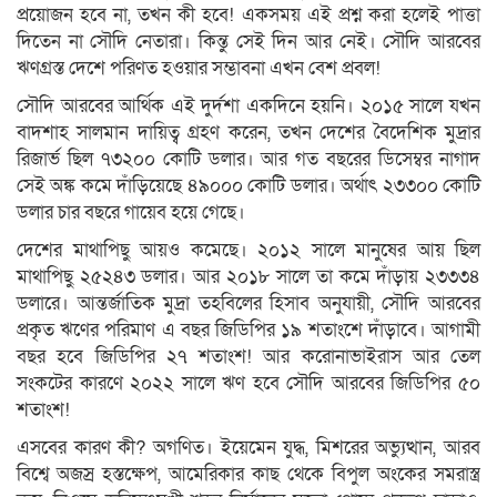
প্রয়োজন হবে না, তখন কী হবে! একসময় এই প্রশ্ন করা হলেই পাত্তা
দিতেন না সৌদি নেতারা। কিন্তু সেই দিন আর নেই। সৌদি আরবের
ঋণগ্রস্ত দেশে পরিণত হওয়ার সম্ভাবনা এখন বেশ প্রবল!
সৌদি আরবের আর্থিক এই দুর্দশা একদিনে হয়নি। ২০১৫ সালে যখন
বাদশাহ সালমান দায়িত্ব গ্রহণ করেন, তখন দেশের বৈদেশিক মুদ্রার
রিজার্ভ ছিল ৭৩২০০ কোটি ডলার। আর গত বছরের ডিসেম্বর নাগাদ
সেই অঙ্ক কমে দাঁড়িয়েছে ৪৯০০০ কোটি ডলার। অর্থাৎ ২৩৩০০ কোটি
ডলার চার বছরে গায়েব হয়ে গেছে।
দেশের মাথাপিছু আয়ও কমেছে। ২০১২ সালে মানুষের আয় ছিল
মাথাপিছু ২৫২৪৩ ডলার। আর ২০১৮ সালে তা কমে দাঁড়ায় ২৩৩৩৪
ডলারে। আন্তর্জাতিক মুদ্রা তহবিলের হিসাব অনুযায়ী, সৌদি আরবের
প্রকৃত ঋণের পরিমাণ এ বছর জিডিপির ১৯ শতাংশে দাঁড়াবে। আগামী
বছর হবে জিডিপির ২৭ শতাংশ! আর করোনাভাইরাস আর তেল
সংকটের কারণে ২০২২ সালে ঋণ হবে সৌদি আরবের জিডিপির ৫০
শতাংশ!
এসবের কারণ কী? অগণিত। ইয়েমেন যুদ্ধ, মিশরের অভ্যুত্থান, আরব
বিশ্বে অজস্র হস্তক্ষেপ, আমেরিকার কাছ থেকে বিপুল অংকের সমরাস্ত্র