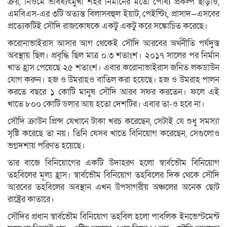
ক্রয়, নিওমে ভবিষ্যৎমুখী শহর নির্মানের মতো পোষ্য প্রকল্প ছাড়াও,
এমবিএস-এর ৩টি অত্যন্ত বিলাসবহুল ইয়াট, পেইন্টিং, প্রাসাদ—এসবের
প্রত্যেকটিই সৌদি রাজকোষকে একটু একটু করে সঙ্কোচিত করেছে।
করোনাভাইরাস আসার আগ থেকেই সৌদি আরবের অর্থনীতি পর্যদুস্ত
অবস্থায় ছিল। প্রবৃদ্ধি ছিল মাত্র ০.৩ শতাংশ। ২০১৭ সালের পর নির্মান
খাত হ্রাস পেয়েছে ২৫ শতাংশ। এবার করোনাভাইরাস জনিত লকডাউন
যোগ করুন। হজ ও উমরাহও বাতিল করা হয়েছে। হজ ও উমরাহ পালন
করতে বছরে ১ কোটি মানুষ সৌদি আরব সফর করতেন। ফলে এই
খাতে ৮০০ কোটি ডলার আয় হতো দেশটির। এবার তা-ও হবে না।
সৌদি ক্রাউন প্রিন্স যেখানে টাকা খরচ করেছেন, সেটাই যে শুধু সমস্যা
সৃষ্টি করেছে তা নয়। তিনি যেসব খাতে বিনিয়োগ করেছেন, সেগুলোও
ভগ্নদশায় পরিণত হয়েছে।
তার বাজে বিনিয়োগের একটি উদাহরণ হলো স্বার্বভৌম বিনিয়োগ
তহবিলের মূল্য হ্রাস। স্বার্বভৌম বিনিয়োগ তহবিলের দিক থেকে সৌদি
আরবের তহবিলের অবস্থান এখন উপসাগরীয় অঞ্চলের অনেক ছোট
রাষ্ট্রের কাতারে।
সৌদির প্রধান স্বার্বভৌম বিনিয়োগ তহবিল হলো পাবলিক ইনভেস্টমেন্ট