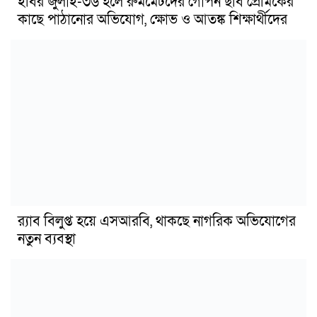
ইবির জুলাই-৩৬ হলে রুমমেটদের গোপন ছবি প্রেমিকের
কাছে পাঠানোর অভিযোগ, ক্ষোভ ও আতঙ্ক শিক্ষার্থীদের
র‍্যাব বিলুপ্ত হয়ে এসআরবি, থাকছে নাগরিক অভিযোগের
নতুন ব্যবস্থা