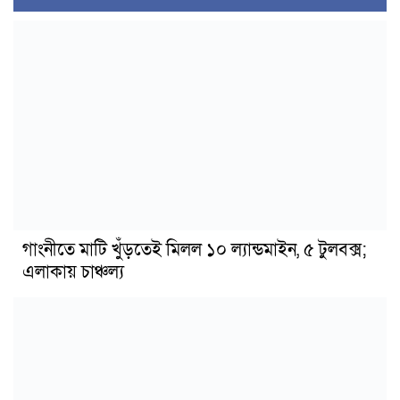
গাংনীতে মাটি খুঁড়তেই মিলল ১০ ল্যান্ডমাইন, ৫ টুলবক্স;
এলাকায় চাঞ্চল্য