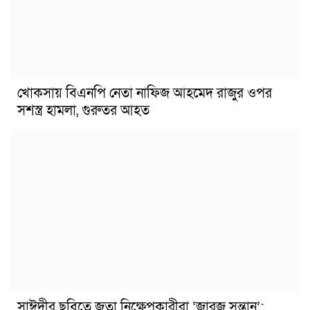
খোকসায় বিএনপি নেতা নাফিজ আহমেদ রাজুর ওপর
সশস্ত্র হামলা, গুরুতর আহত
সাঈদীর ছবিতে জুতা নিক্ষেপকারীরা ‘জারজ সন্তান’: