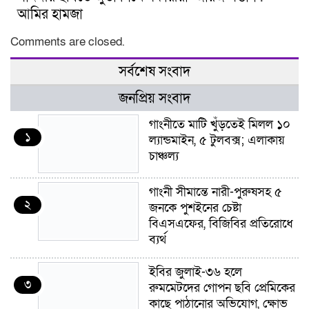
আমির হামজা
Comments are closed.
সর্বশেষ সংবাদ
জনপ্রিয় সংবাদ
গাংনীতে মাটি খুঁড়তেই মিলল ১০
১
ল্যান্ডমাইন, ৫ টুলবক্স; এলাকায়
চাঞ্চল্য
গাংনী সীমান্তে নারী-পুরুষসহ ৫
২
জনকে পুশইনের চেষ্টা
বিএসএফের, বিজিবির প্রতিরোধে
ব্যর্থ
ইবির জুলাই-৩৬ হলে
৩
রুমমেটদের গোপন ছবি প্রেমিকের
কাছে পাঠানোর অভিযোগ, ক্ষোভ