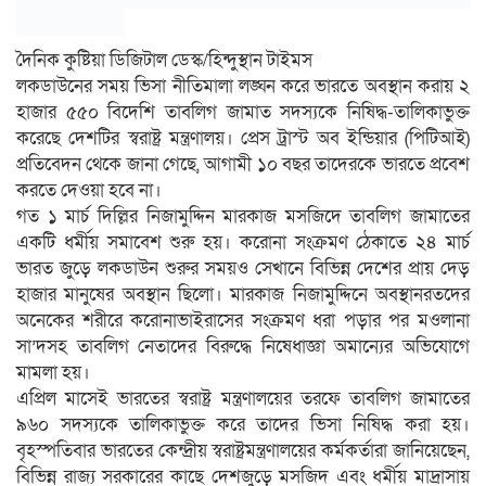
দৈনিক কুষ্টিয়া ডিজিটাল ডেস্ক/হিন্দুস্থান টাইমস
লকডাউনের সময় ভিসা নীতিমালা লঙ্ঘন করে ভারতে অবস্থান করায় ২
হাজার ৫৫০ বিদেশি তাবলিগ জামাত সদস্যকে নিষিদ্ধ-তালিকাভুক্ত
করেছে দেশটির স্বরাষ্ট্র মন্ত্রণালয়। প্রেস ট্রাস্ট অব ইন্ডিয়ার (পিটিআই)
প্রতিবেদন থেকে জানা গেছে, আগামী ১০ বছর তাদেরকে ভারতে প্রবেশ
করতে দেওয়া হবে না।
গত ১ মার্চ দিল্লির নিজামুদ্দিন মারকাজ মসজিদে তাবলিগ জামাতের
একটি ধর্মীয় সমাবেশ শুরু হয়। করোনা সংক্রমণ ঠেকাতে ২৪ মার্চ
ভারত জুড়ে লকডাউন শুরুর সময়ও সেখানে বিভিন্ন দেশের প্রায় দেড়
হাজার মানুষের অবস্থান ছিলো। মারকাজ নিজামুদ্দিনে অবস্থানরতদের
অনেকের শরীরে করোনাভাইরাসের সংক্রমণ ধরা পড়ার পর মওলানা
সা’দসহ তাবলিগ নেতাদের বিরুদ্ধে নিষেধাজ্ঞা অমান্যের অভিযোগে
মামলা হয়।
এপ্রিল মাসেই ভারতের স্বরাষ্ট্র মন্ত্রণালয়ের তরফে তাবলিগ জামাতের
৯৬০ সদস্যকে তালিকাভুক্ত করে তাদের ভিসা নিষিদ্ধ করা হয়।
বৃহস্পতিবার ভারতের কেন্দ্রীয় স্বরাষ্ট্রমন্ত্রণালয়ের কর্মকর্তারা জানিয়েছেন,
বিভিন্ন রাজ্য সরকারের কাছে দেশজুড়ে মসজিদ এবং ধর্মীয় মাদ্রাসায়