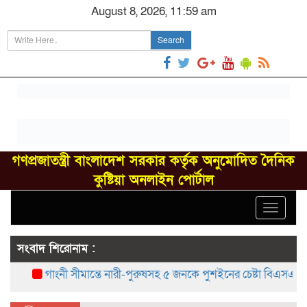
August 8, 2026, 11:59 am
Search
গণপ্রজাতন্ত্রী বাংলাদেশ সরকার কর্তৃক অনুমোদিত দৈনিক
কুষ্টিয়া অনলাইন পোর্টাল
Toggle
navigat
সংবাদ শিরোনাম :
গাংনী সীমান্তে নারী-পুরুষসহ ৫ জনকে পুশইনের চেষ্টা বিএসএফের, বি