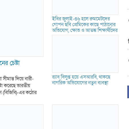
ইবির জুলাই-৩৬ হলে রুমমেটদের
গোপন ছবি প্রেমিকের কাছে পাঠানোর
অভিযোগ, ক্ষোভ ও আতঙ্ক শিক্ষার্থীদের
ের চেষ্টা
র‍্যাব বিলুপ্ত হয়ে এসআরবি, থাকছে
ীমান্ত দিয়ে নারী-
নাগরিক অভিযোগের নতুন ব্যবস্থা
টা করেছে ভারতীয়
দেশ (বিজিবি)-এর কঠোর