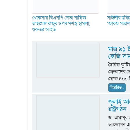
খোকসায় বিএনপি নেতা নাফিজ
সাঈদীর ছবিত
আহমেদ রাজুর ওপর সশস্ত্র হামলা,
‘জারজ সন্তা
গুরুতর আহত
মাত্র ৯১
কেজি দা
দৈনিক কুষ্ট
ক্রেতাদের 
থেকে ৪০০ ট
বিস্তারিত...
জুলাই আন
রাষ্ট্রগঠন
ড. আমানুর
আন্দোলন একটি