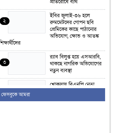
প্রতিরোধে ব্যর্থ
ইবির জুলাই-৩৬ হলে
২
রুমমেটদের গোপন ছবি
প্রেমিকের কাছে পাঠানোর
অভিযোগ, ক্ষোভ ও আতঙ্ক
শিক্ষার্থীদের
র‍্যাব বিলুপ্ত হয়ে এসআরবি,
৩
থাকছে নাগরিক অভিযোগের
নতুন ব্যবস্থা
খোকসায় বিএনপি নেতা
৪
নাফিজ আহমেদ রাজুর ওপর
ফেসবুকে আমরা
সশস্ত্র হামলা, গুরুতর আহত
সাঈদীর ছবিতে জুতা
৫
নিক্ষেপকারীরা ‘জারজ
সন্তান’: আমির হামজা