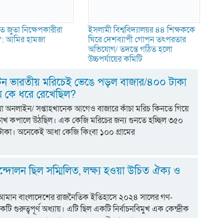
ে জুতা নিক্ষেপকারীরা
ইসলামী বিশ্ববিদ্যালয়র ৪৪ শিক্ষককে
ন’: আমির হামজা
ঘিরে দেশব্যাপী গোপন তৎপরতার
অভিযোগ/ তদন্তে গঠিত হলো
উচ্চপর্যায়ের কমিটি
 টন ভারতীয় মরিচেই ভেঙে পড়ল বাজার/৪০০ টাকা
ম কে ধরে রেখেছিল?
িয়া অনলাইন/ সপ্তাহখানেক আগেও বাজারে কাঁচা মরিচ কিনতে গিয়ে
চোখ কপালে উঠছিল। এক কেজি মরিচের জন্য গুনতে হচ্ছিল ৩৫০
াকা। অনেকেই আধা কেজি কিংবা ১০০ গ্রামের
্দোলন ছিল সম্মিলিত, লক্ষ্য হওয়া উচিত ঐক্য ও
 আমান বাংলাদেশের রাজনৈতিক ইতিহাসে ২০২৪ সালের গণ-
 গুরুত্বপূর্ণ অধ্যায়। এটি ছিল একটি নির্বাচনবিমুখ এক কেন্দ্রীক