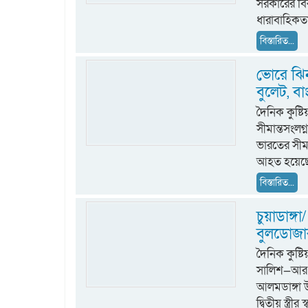
সরকারের বি
ধারাবাহিকতা
বিস্তারিত...
ভোরে ঝি
বুলেট, 
দৈনিক কুষ্ট
সীমান্তসংল
ভারতের সীমা
আহত হয়েছেন
বিস্তারিত...
চুয়াডাঙ্গা/
বুলডোজার
দৈনিক কুষ
সালিশ—আর এ
আলমডাঙ্গা উ
দ্বিতীয় স্ত্রী