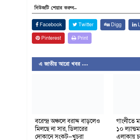
নিউজটি শেয়ার করুন..
Facebook
Twitter
Digg
L
Pinterest
Print
এ জাতীয় আরো খবর ....
বরেন্দ্র অঞ্চলে বরাদ্দ বাড়লেও
গাংনীতে ম
মিলছে না সার, ডিলারের
১০ ল্যান্ড
দোকানে সংকট—খুচরা
এলাকায় চাঞ