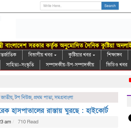
Search
্ত্রী বাংলাদেশ সরকার কর্তৃক অনুমোদিত দৈনিক কুষ্টিয়া অনলা
্তর্জাতিক
বিভাগীয় খবর
কুষ্টিয়ার খবর
শিক্ষাঙ্গন
সাহিত্য–সংস্কৃতি
সম্পাদকীয়-উপ-সম্পাদকীয়
ভিডিও খবর
বরেন
,
জাতীয়
,
টপ নিউজ
,
প্রথম পাতা
,
সমগ্রবাংলা
 হাসপাতালের রাস্তায় ঘুরছে : হাইকোর্ট
23 am
710 Read