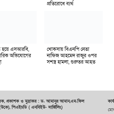
প্রতিরোধে ব্যর্থ
ুপ্ত হয়ে এসআরবি,
খোকসায় বিএনপি নেতা
গরিক অভিযোগের
নাফিজ আহমেদ রাজুর ওপর
া
সশস্ত্র হামলা, গুরুতর আহত
াদক,
প্রকাশক
ও
মুদ্রাকর
: ড. আমানুর আমান,
এম.ফিল
কার্
কে), পিএইচডি ( এনবিইউ- দার্জিলিং)
মো