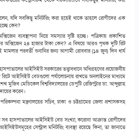
অধিদফতরের কন্ট্রোলরুম থেকে সরকারিভাবে সবকিছুই মনিটরিং করা
বলেন, যদি সবকিছু মনিটরিং করা হয়েই থাকে তাহলে রোগীদের এক
হচ্ছে কেন?
েন ব্যবস্থাপনা নিয়ে সমস্যার সৃষ্টি হচ্ছে। পত্রিকায় প্রকাশিত
কার অক্সিজেন ২৪ হাজার টাকা কেন? এ বিষয়ে আরও পৃথক দুটি রিট
মামলার পরবর্তী শুনানির জন্য আগামী রোববার (১৪ জুন) দিন ধার্য
সপাতালের আইসিইউ সরকারের তত্ত্বাবধানে অধিগ্রহণের প্রয়োজনীয়
্গে রিটে আইসিইউ বেডগুলো পর্যালোচনায় রাখতে অনলাইনের মাধ্যমে
ু শেখ মুজিব মেডিকেল বিশ্ববিদ্যালয়ের ডেপুটি রেজিস্ট্রার ডা. আব্দুল্লাহ
 দায়ের করেন।
লয় এবং পরিকল্পনা মন্ত্রণালয়ের সচিব, ঢাকা ও চট্টগ্রামের জেলা প্রশাসকসহ
র সব হাসপাতালের আইসিইউ বেড সংখ্যা, করোনা আক্রান্ত রোগীদের
সিইউসমূহের সেন্ট্রাল মনিটরিং ব্যবস্থা রয়েছে কিনা, তা জানাতে