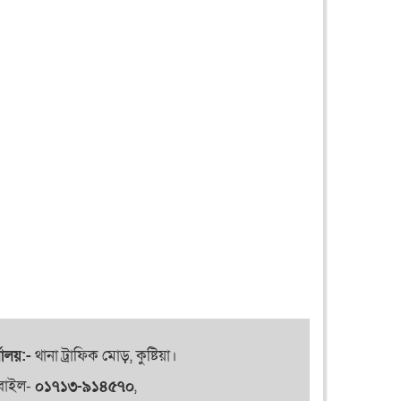
যালয়:-
থানা ট্রাফিক মোড়, কুষ্টিয়া।
বাইল-
০১৭১৩-৯১৪৫৭০
,