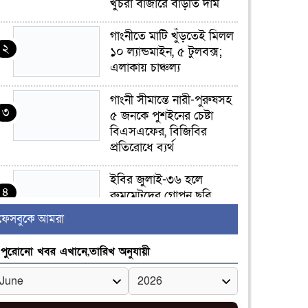
খুচরা বাজারে বাড়তি দাম
গাংনীতে মাটি খুঁড়তেই মিলল
২
১০ ল্যান্ডমাইন, ৫ টুলবক্স;
এলাকায় চাঞ্চল্য
গাংনী সীমান্তে নারী-পুরুষসহ
৩
৫ জনকে পুশইনের চেষ্টা
বিএসএফের, বিজিবির
প্রতিরোধে ব্যর্থ
ইবির জুলাই-৩৬ হলে
৪
রুমমেটদের গোপন ছবি
প্রেমিকের কাছে পাঠানোর
ফেসবুকে আমরা
অভিযোগ, ক্ষোভ ও আতঙ্ক
িক্ষার্থীদের
পুরোনো খবর এখানে,তারিখ অনুযায়ী
র‍্যাব বিলুপ্ত হয়ে এসআরবি,
৫
থাকছে নাগরিক অভিযোগের
নতুন ব্যবস্থা