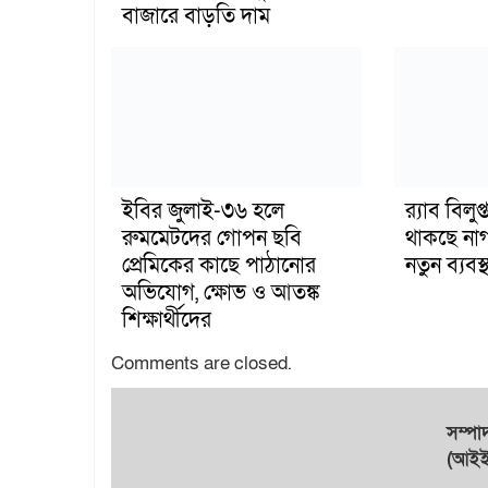
বাজারে বাড়তি দাম
ইবির জুলাই-৩৬ হলে
র‍্যাব বিল
রুমমেটদের গোপন ছবি
থাকছে না
প্রেমিকের কাছে পাঠানোর
নতুন ব্যবস্থ
অভিযোগ, ক্ষোভ ও আতঙ্ক
শিক্ষার্থীদের
Comments are closed.
সম্প
(আইইউ