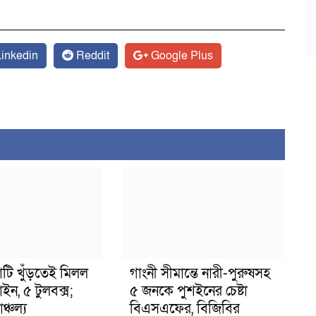
inkedin
Reddit
Google Plus
াটি খুঁড়তেই মিলল
গাংনী সীমান্তে নারী-পুরুষসহ
মাইন, ৫ টুলবক্স;
৫ জনকে পুশইনের চেষ্টা
্চল্য
বিএসএফের, বিজিবির