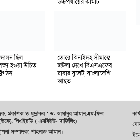
উচ্চপর্যায়ের কমিটি
্দোলন ছিল
ভোরে ঝিনাইদহ সীমান্তে
লক্ষ্য হওয়া উচিত
জটলা দেখে বিএসএফের
ট্রগঠন
রাবার বুলেট, বাংলাদেশি
আহত
াদক,
প্রকাশক
ও
মুদ্রাকর
: ড. আমানুর আমান,
এম.ফিল
কার্
কে), পিএইচডি ( এনবিইউ- দার্জিলিং)
মো
্থাপনা সম্পাদক: শাহনাজ আমান।
ইম