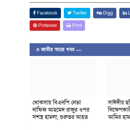
Facebook
Twitter
Digg
L
Pinterest
Print
এ জাতীয় আরো খবর ....
খোকসায় বিএনপি নেতা
সাঈদীর ছ
নাফিজ আহমেদ রাজুর ওপর
নিক্ষেপকার
সশস্ত্র হামলা, গুরুতর আহত
আমির হাম