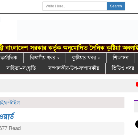
Search
্ত্রী বাংলাদেশ সরকার কর্তৃক অনুমোদিত দৈনিক কুষ্টিয়া অনলা
্তর্জাতিক
বিভাগীয় খবর
কুষ্টিয়ার খবর
শিক্ষাঙ্গন
সাহিত্য–সংস্কৃতি
সম্পাদকীয়-উপ-সম্পাদকীয়
ভিডিও খবর
খ
াইফস্টাইল
য়ার্ড
677 Read