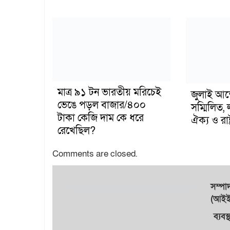
মাত্র ৯১ টন ভারতীয় মরিচেই
জুলাই আন
ভেঙে পড়ল বাজার/৪০০
সম্মিলিত, 
টাকা কেজি দাম কে ধরে
ঐক্য ও রাষ্
রেখেছিল?
Comments are closed.
সম্প
(আইইউ
ব্যবস