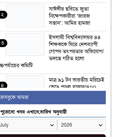
সাঈদীর ছবিতে জুতা
২
নিক্ষেপকারীরা ‘জারজ
সন্তান’: আমির হামজা
ইসলামী বিশ্ববিদ্যালয়র ৪৪
৩
শিক্ষককে ঘিরে দেশব্যাপী
গোপন তৎপরতার অভিযোগ/
তদন্তে গঠিত হলো
চ্চপর্যায়ের কমিটি
মাত্র ৯১ টন ভারতীয় মরিচেই
৪
ভেঙে পড়ল বাজার/৪০০
টাকা কেজি দাম কে ধরে
ফেসবুকে আমরা
েখেছিল?
পুরোনো খবর এখানে,তারিখ অনুযায়ী
জুলাই আন্দোলন ছিল
৫
সম্মিলিত, লক্ষ্য হওয়া উচিত
ঐক্য ও রাষ্ট্রগঠন