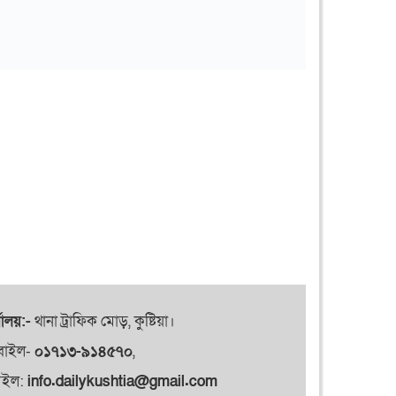
যালয়:-
থানা ট্রাফিক মোড়, কুষ্টিয়া।
বাইল-
০১৭১৩-৯১৪৫৭০
,
েইল:
info.dailykushtia@gmail.com