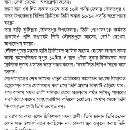
যান। রোগী দেখেন। অপারেশন করেন।
জানা যায় ওই দিন সকাল থেকে রাত ১০টা পর্যন্ত জেলার দৌলতপুর ও
সদর উপজেলার বিভিন্ন ক্লিনিকে তিনি অন্তত ১০/১২ প্রসূতি অস্ত্রোপচার
করেন।
তার বাড়ি কুষ্টিয়ার দৌলতপুর উপজেলায়। তিনি গোপালগঞ্জে কর্মরত
থাকলেও প্রতি সপ্তাহেই তিনি দৌলতপুরে আসেন, রোগী দেখেন,
অপারেশন করেন।
দৌলতপুরের মায়ের হাসি ক্লিনিকের মালিক সায়েম হোসেন জানান সফর
আলী বৃহস্পতিবার দুপুর ১২টায় ও রাত ৯টায় দুবার চিকিৎসক তার
ক্লিনিকে দুজন প্রসূতির অস্ত্রোপচার করেন। বিষয়টিতে তিনিও বিব্রক বলে
জানান।
গোপালগঞ্জের শেখ সায়েরা খাতুন মেডিকেল কলেজের অধ্যক্ষ লিয়াকত
হোসেনের সাথে যোগাযোগ করা হলে তিনি প্রথমে বিষয়টি এড়িয়ে যান।
পরে জানান সফর আলী শনিবার থেকে মঙ্গলবার পর্যন্ত দায়িত্ব পালনের
পর চিকিৎসকদের কোয়ারেন্টিনে পাঠানো হয়েছিল। সেখান থেকে তিনি
কি করেছেন সেটা তিনি অবগত নন।
এ ব্যাপারে কথা বলেন চিকিৎসক সফর আলী। তিনি জানান তিনি তেমন
কোন শক্ত উপসর্গ বহন করছিলেন না। হালকা জ্বর অনুভব করায় তিনি