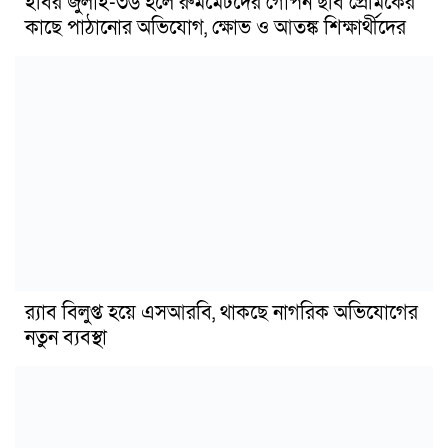
ইবির জুলাই-৩৬ হলে রুমমেটদের গোপন ছবি প্রেমিকের
কাছে পাঠানোর অভিযোগ, ক্ষোভ ও আতঙ্ক শিক্ষার্থীদের
র‍্যাব বিলুপ্ত হয়ে এসআরবি, থাকছে নাগরিক অভিযোগের
নতুন ব্যবস্থা