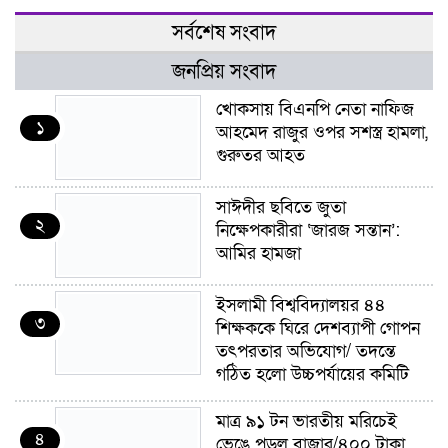
সর্বশেষ সংবাদ
জনপ্রিয় সংবাদ
খোকসায় বিএনপি নেতা নাফিজ
১
আহমেদ রাজুর ওপর সশস্ত্র হামলা,
গুরুতর আহত
সাঈদীর ছবিতে জুতা
২
নিক্ষেপকারীরা ‘জারজ সন্তান’:
আমির হামজা
ইসলামী বিশ্ববিদ্যালয়র ৪৪
৩
শিক্ষককে ঘিরে দেশব্যাপী গোপন
তৎপরতার অভিযোগ/ তদন্তে
গঠিত হলো উচ্চপর্যায়ের কমিটি
মাত্র ৯১ টন ভারতীয় মরিচেই
৪
ভেঙে পড়ল বাজার/৪০০ টাকা