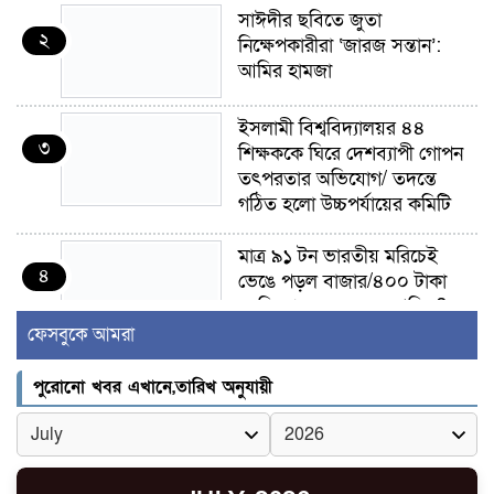
সাঈদীর ছবিতে জুতা
২
নিক্ষেপকারীরা ‘জারজ সন্তান’:
আমির হামজা
ইসলামী বিশ্ববিদ্যালয়র ৪৪
৩
শিক্ষককে ঘিরে দেশব্যাপী গোপন
তৎপরতার অভিযোগ/ তদন্তে
গঠিত হলো উচ্চপর্যায়ের কমিটি
মাত্র ৯১ টন ভারতীয় মরিচেই
৪
ভেঙে পড়ল বাজার/৪০০ টাকা
কেজি দাম কে ধরে রেখেছিল?
ফেসবুকে আমরা
জুলাই আন্দোলন ছিল সম্মিলিত,
৫
লক্ষ্য হওয়া উচিত ঐক্য ও
পুরোনো খবর এখানে,তারিখ অনুযায়ী
রাষ্ট্রগঠন
ভোরে ঝিনাইদহ সীমান্তে জটলা
৬
দেখে বিএসএফের রাবার বুলেট,