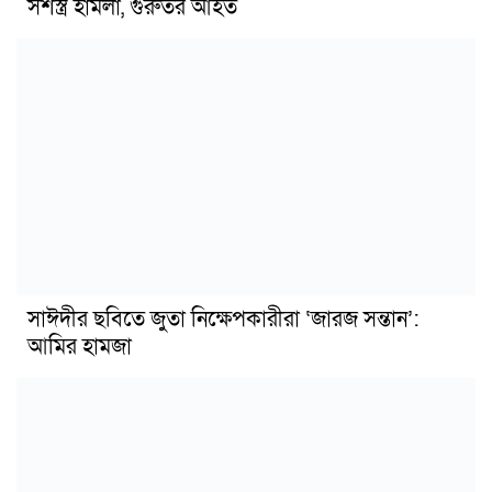
সশস্ত্র হামলা, গুরুতর আহত
সাঈদীর ছবিতে জুতা নিক্ষেপকারীরা ‘জারজ সন্তান’:
আমির হামজা