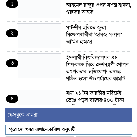
১
আহমেদ রাজুর ওপর সশস্ত্র হামলা,
গুরুতর আহত
সাঈদীর ছবিতে জুতা
২
নিক্ষেপকারীরা ‘জারজ সন্তান’:
আমির হামজা
ইসলামী বিশ্ববিদ্যালয়র ৪৪
৩
শিক্ষককে ঘিরে দেশব্যাপী গোপন
তৎপরতার অভিযোগ/ তদন্তে
গঠিত হলো উচ্চপর্যায়ের কমিটি
মাত্র ৯১ টন ভারতীয় মরিচেই
৪
ভেঙে পড়ল বাজার/৪০০ টাকা
কেজি দাম কে ধরে রেখেছিল?
ফেসবুকে আমরা
জুলাই আন্দোলন ছিল সম্মিলিত,
৫
লক্ষ্য হওয়া উচিত ঐক্য ও
পুরোনো খবর এখানে,তারিখ অনুযায়ী
রাষ্ট্রগঠন