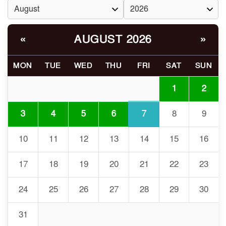
ভোরে ঝিনাইদহ সীমান্তে জটলা
৬
দেখে বিএসএফের রাবার বুলেট,
AUGUST 2026
«
»
বাংলাদেশি আহত
MON
TUE
WED
THU
FRI
SAT
SUN
চুয়াডাঙ্গা/ প্রথম স্ত্রীকে নিয়ে
৭
মালয়েশিয়ায়, দ্বিতীয় স্ত্রী
1
2
বুলডোজার দিয়ে ভাঙলো স্বামীর
বাড়ি
7
3
4
5
6
8
9
প্রথমবারের মতো এমপিওভুক্ত
10
11
12
13
14
15
16
৮
শিক্ষকদের বদলি কার্যক্রম চালু
17
18
19
20
21
22
23
গবেষণার আগে গবেষণার ভিত্তি:
24
25
26
27
28
29
30
৯
বিশ্ববিদ্যালয় কি প্রস্তুত?
31