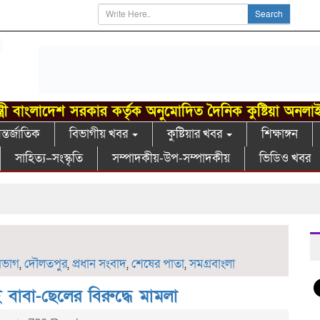
Search
্ত্রী বাংলাদেশ সরকার কর্তৃক অনুমোদিত দৈনিক কুষ্টিয়া অনলা
্তর্জাতিক
বিভাগীয় খবর
কুষ্টিয়ার খবর
শিক্ষাঙ্গন
সাহিত্য–সংস্কৃতি
সম্পাদকীয়-উপ-সম্পাদকীয়
ভিডিও খবর
গা
িভাগ
,
দৌলতপুর
,
প্রধান সংবাদ
,
শেষের পাতা
,
সমগ্রবাংলা
 বাবা-ছেলের বিরুদ্ধে মামলা