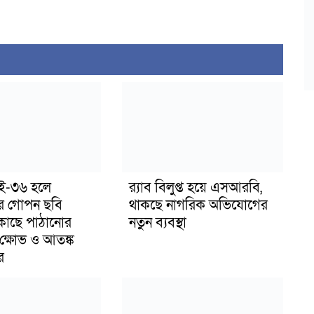
াই-৩৬ হলে
র‍্যাব বিলুপ্ত হয়ে এসআরবি,
র গোপন ছবি
থাকছে নাগরিক অভিযোগের
 কাছে পাঠানোর
নতুন ব্যবস্থা
ক্ষোভ ও আতঙ্ক
র