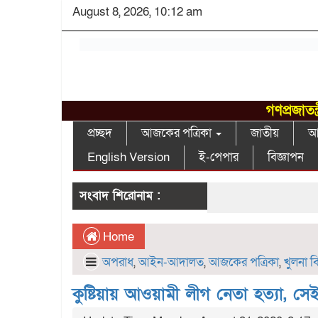
August 8, 2026, 10:12 am
গণপ্রজাতন
প্রচ্ছদ
আজকের পত্রিকা
জাতীয়
আন
English Version
ই-পেপার
বিজ্ঞাপন
সংবাদ শিরোনাম :
Home
অপরাধ
,
আইন-আদালত
,
আজকের পত্রিকা
,
খুলনা ব
কুষ্টিয়ায় আওয়ামী লীগ নেতা হত্যা, সেই