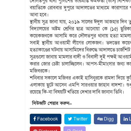
দৌলতপুর থানা পুলিশের ভারপ্রাপ্ত কর্মকর্তা (ওসি) নিশি
বয়াতিকে রোববার দুপুরে আদালতের মাধ্যমে কারাগার
আনা হবে।
স্থানীয় সুত্র জানা যায়, ২০১৯ সালের ঈদুল আজহার দিন 
বিদ্যালয়ের অষ্টম শ্রেণির ছাত্র আনোয়া কে (১৫) ছ
কয়েকজনকে আসামি করে দৌলতপুর থানায় হত্যা মামলা
সবাই স্থানীয় আওয়ামী লীগের লোকজন। তদন্তের কয়ে
হত্যাকাণ্ডের ঘটনায় আসামিদের বিরুদ্ধে আদালতে চার্জশি
সুত্রগুলো জানায় মামলার বাদী ও বিবাদী দুই পক্ষই আওয়
করার জোর চেষ্টা চালাচ্ছিলেন। আপস-মীমাংসার জন্য ক
মজিবরকে।
শনিবার সকালে মজিবর একাই হাসিনুরকে রামদা দিয়ে কুপ
এলাকায় ছুটে আসেন এমপি সারওয়ার জাহান বাদশা। শুধু প
রয়েছে কি-না বিষয়টি খতিয়ে দেখার দাবি জানান তিনি।
নিউজটি শেয়ার করুন..
Facebook
Twitter
Digg
L