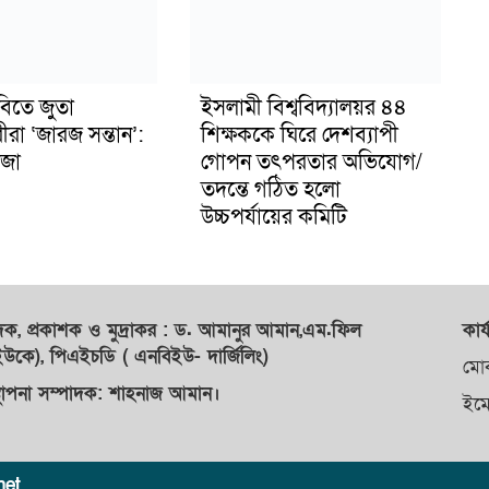
বিতে জুতা
ইসলামী বিশ্ববিদ্যালয়র ৪৪
ীরা ‘জারজ সন্তান’:
শিক্ষককে ঘিরে দেশব্যাপী
জা
গোপন তৎপরতার অভিযোগ/
তদন্তে গঠিত হলো
উচ্চপর্যায়ের কমিটি
াদক,
প্রকাশক
ও
মুদ্রাকর
: ড. আমানুর আমান,
এম.ফিল
কার্
কে), পিএইচডি ( এনবিইউ- দার্জিলিং)
মো
্থাপনা সম্পাদক: শাহনাজ আমান।
ইম
net