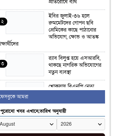
প্রতিরোধে ব্যর্থ
ইবির জুলাই-৩৬ হলে
২
রুমমেটদের গোপন ছবি
প্রেমিকের কাছে পাঠানোর
অভিযোগ, ক্ষোভ ও আতঙ্ক
িক্ষার্থীদের
র‍্যাব বিলুপ্ত হয়ে এসআরবি,
৩
থাকছে নাগরিক অভিযোগের
নতুন ব্যবস্থা
খোকসায় বিএনপি নেতা
৪
নাফিজ আহমেদ রাজুর ওপর
ফেসবুকে আমরা
সশস্ত্র হামলা, গুরুতর আহত
পুরোনো খবর এখানে,তারিখ অনুযায়ী
সাঈদীর ছবিতে জুতা
৫
নিক্ষেপকারীরা ‘জারজ
সন্তান’: আমির হামজা