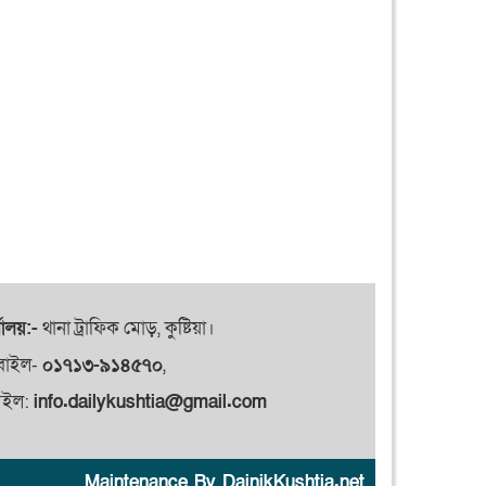
যালয়:-
থানা ট্রাফিক মোড়, কুষ্টিয়া।
বাইল-
০১৭১৩-৯১৪৫৭০
,
েইল:
info.dailykushtia@gmail.com
Maintenance By DainikKushtia.net