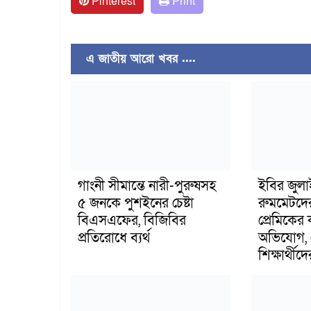
Pinterest
Print
এ জাতীয় আরো খবর ....
গাংনী সীমান্তে নারী-পুরুষসহ
ইবির জুল
৫ জনকে পুশইনের চেষ্টা
রুমমেটদে
বিএসএফের, বিজিবির
প্রেমিকের
প্রতিরোধে ব্যর্থ
অভিযোগ, 
শিক্ষার্থীদে