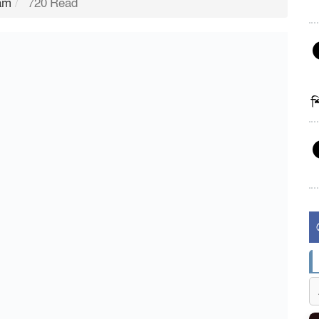
 am
720 Read
শ