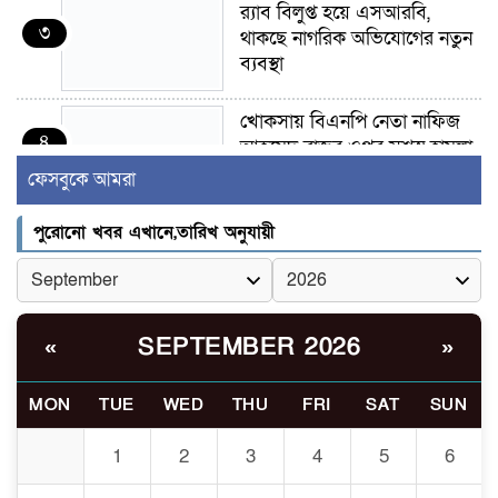
র‍্যাব বিলুপ্ত হয়ে এসআরবি,
৩
থাকছে নাগরিক অভিযোগের নতুন
ব্যবস্থা
খোকসায় বিএনপি নেতা নাফিজ
৪
আহমেদ রাজুর ওপর সশস্ত্র হামলা,
গুরুতর আহত
ফেসবুকে আমরা
সাঈদীর ছবিতে জুতা
পুরোনো খবর এখানে,তারিখ অনুযায়ী
৫
নিক্ষেপকারীরা ‘জারজ সন্তান’:
আমির হামজা
ইসলামী বিশ্ববিদ্যালয়র ৪৪
SEPTEMBER 2026
«
»
৬
শিক্ষককে ঘিরে দেশব্যাপী গোপন
তৎপরতার অভিযোগ/ তদন্তে
MON
TUE
WED
THU
FRI
SAT
SUN
গঠিত হলো উচ্চপর্যায়ের কমিটি
1
2
3
4
5
6
মাত্র ৯১ টন ভারতীয় মরিচেই
৭
ভেঙে পড়ল বাজার/৪০০ টাকা